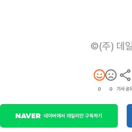
©(주) 데
기사 공
0
0
네이버에서 데일리안 구독하기