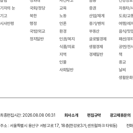
칼럼
청와대
사건사고
금융
건강정보
기자의 눈
국회/정당
교육
증권
자동차/
기고
북한
노동
산업/재계
도로/교
시사만평
행정
언론
중기/벤처
여행/레
국방/외교
환경
부동산
음식/맛
정치일반
인권/복지
글로벌경제
패션/뷰
식품/의료
생활경제
공연/전
지역
경제일반
책
인물
종교
사회일반
날씨
생활문화
최종편집시간: 2026.08.08 06:31
회사소개
편집규약
광고제휴문의
주소 : 서울특별시 용산구 서빙고로 17, 18층(한강로3가,센트럴파크 타워동)
전화 