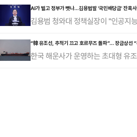
지율 격차가 오차범위 내로 좁혀지면
AI가 벌고 정부가 뺏나…김용범발 '국민배당금' 잔혹사
보는 42.6%를 얻었다.두 후보 간 격
김용범 청와대 정책실장이 "인공지능(
새다. 공식 선거운동 개막을 일주일여 
이다. 이어 개혁신당 김정철 후보 2.
의 결과가 아니다"라며 기업 초과 
라는 각자의 승부수를 던진 두 후보
으로 집…
바 '국민배당금' 제도를 언급해 파장이
“韓 유조선, 추적기 끄고 호르무즈 돌파”… 장금상선 “
이 JTBC의뢰로 지난 5~6일 무선
한국 해운사가 운영하는 초대형 유조
주의 배급 경제"라고 강하게 비판했다
서 추 후보는 41%, 김 후보는 4
통과한 사실이 뒤늦게 확인됐다. 이
검토와 무관한 개인 의견"이라고 선을
관 입소스가…
히 끄고 이란이 펼친 해상 봉쇄망을
은 전날 밤 자신의 페이스북에 "AI
11일(현지시간) 해운 데이터 분석 
적 호황을 만들고, 그것이 역대급 초
그룹(LSEG) 자료를 인용해 이달 
지는 …
관리하는 바스라 에너지를 비롯한 유
산 원유를 싣고 호르무즈 해협을 빠