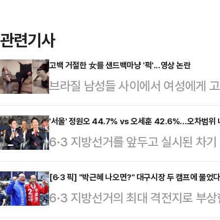
관련기사
고백 거절한 女를 샌드백마냥 '퍽'...영상 논란
브라질 남성들 사이에서 여성에게 고
습한다는 내용의 영상이 사회관계망서
일고 있다.10일(현지시간) 뉴욕포스
'서울' 정원오 44.7% vs 오세훈 42.6%…오차범위 
6·3 지방선거를 앞두고 실시된 차
고백을 거절할 경우를 대비한 훈련'
어민주당 예비후보가 44.7%, 오세
있다.영상 속 남성들은 샌드백을 때
42.6%를 기록하며 오차범위 내 초
[6·3 픽] "박근혜 나오면?" 대구시장 두 캠프에 물
기를 카메라에 겨누는 모습 등을 보인
6·3 지방선거의 최대 격전지로 부상
조사 전문기관 여론조사공정㈜이 펜앤
3월 8일 전후로 빠르게 확산된 것
일찌감치 대진표를 확정한 더불어민
100% ARS 방식으로 실시한 여론조사
장에서 고백을 거절…