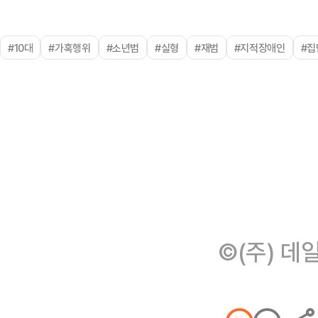
#10대
#가혹행위
#소년범
#실형
#재범
#지적장애인
#집
©(주) 데