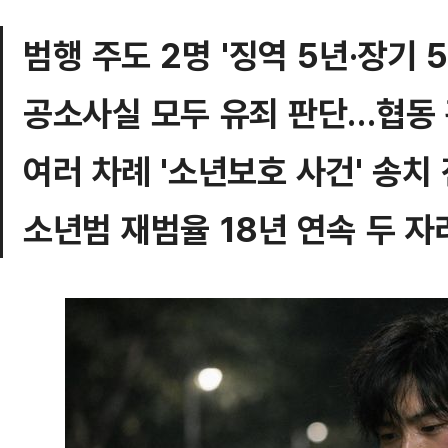
범행 주도 2명 '징역 5년·장기 5
공소사실 모두 유죄 판단…협동 
여러 차례 '소년보호 사건' 송치
소년범 재범율 18년 연속 두 자