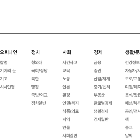
오피니언
정치
사회
경제
생활/문
칼럼
청와대
사건사고
금융
건강정보
기자의 눈
국회/정당
교육
증권
자동차/
기고
북한
노동
산업/재계
도로/교
시사만평
행정
언론
중기/벤처
여행/레
국방/외교
환경
부동산
음식/맛
정치일반
인권/복지
글로벌경제
패션/뷰
식품/의료
생활경제
공연/전
지역
경제일반
책
인물
종교
사회일반
날씨