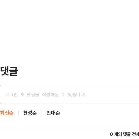
기 혐의로 기소된 A(50)씨에게 징
이인 이들은 지난해 7월15∼16일 
은행원으로 일한 A씨는 2024년 9
6곳을 돌며 점주를 제압하거나 폭행
피해자 2명을 속여 금융상품 투자금 
40…
챈 혐의를 받는다.A씨는 B씨에게 
품이 있다"며 "돈을 투자하면 기존
수 있다…
댓글
최신순
찬성순
반대순
0 개의 댓글 전