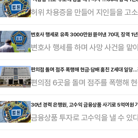
부장판사)는 강도상해 혐의로 기소된
허위 차용증을 만들어 지인들을 고소
함께 범행한 50대 B씨에게는 징역 
수하려 현금다발을 보낸 80대가 실
일 밤 부산 동구의 한 주거지에서 발
부산지법 서부지원 형사1부(재판장 
변호사 행세로 유족 3000만원 뜯어낸 70대, 징역 1
70대 부친 C씨의 집을 찾았고 이 
변호사 행세를 하며 사망 사건을 
등 혐의로 기소된 A(82)씨에게 징
다.당시 세 사람은 집 안에서 술을 
3000만원 가까이 뜯어낸 70대가
현금 1000만원을 몰수했다.A씨는 
을 받는…
유승원 판사는 변호사법 위반 혐의로 
편의점 돌며 점주 폭행해 현금·담배 훔친 Z세대 일당
며 허위 차용증을 만든 뒤 이들이 돈
편의점 6곳을 돌며 점주를 폭행해 현
선고하고 2840만원 추징을 명령했다
받아 재판에 넘겨졌다.경찰 수사 과
일당이 전원 실형을 선고 받았다.10
터 2011년 9월까지 자신이 운영
경찰관에 두 …
형사부(김병만 부장판사)는 강도상해 
30년 경력 은행원, 고수익 금융상품 사기로 5억여원 
피해자 B씨의 사건을 맡아 법률 사무
금융상품 투자로 고수익을 낼 수 있
과 B(22)씨에게 각각 징역 3년6
의를 받는다.당시 폭행 사건으로 아들
가로챈 은행원이 실형을 선고받았다.
공범 C(18)군에게는 징역 장기 4년
결되자 '집단…