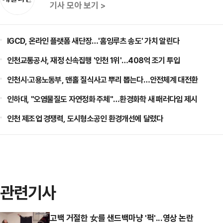
기사 모아 보기 >
IGCD, 온라인 플랫폼 새단장…'홈잉루츠 송도' 가치 알린다
인천교통공사, 재정 신속집행 '인천 1위'…408억 조기 투입
인천시·고용노동부, 맨홀 질식사고 뿌리 뽑는다…안전체계 대전환
인하대, "오염물질도 자연정화 주체"…환경화학 새 패러다임 제시
인천 제조업 경쟁력, 도시형소공인 환경개선에 달렸다
관련기사
고백 거절한 女를 샌드백마냥 '퍽'...영상 논란