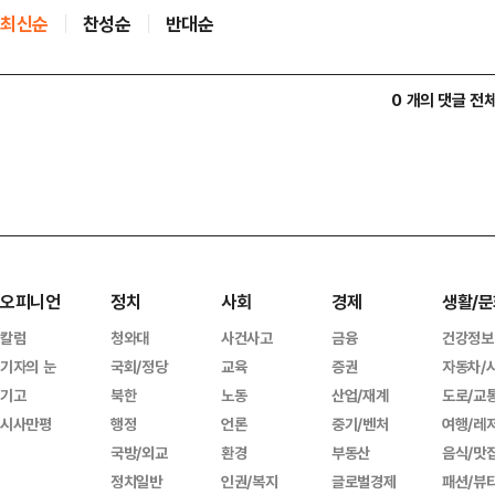
최신순
찬성순
반대순
0 개의 댓글 전
오피니언
정치
사회
경제
생활/문
칼럼
청와대
사건사고
금융
건강정보
기자의 눈
국회/정당
교육
증권
자동차/
기고
북한
노동
산업/재계
도로/교
시사만평
행정
언론
중기/벤처
여행/레
국방/외교
환경
부동산
음식/맛
정치일반
인권/복지
글로벌경제
패션/뷰