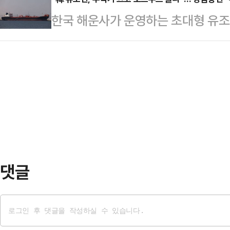
바 '국민배당금' 제도를 언급해 파장이
이 JTBC의뢰로 지난 5~6일 무선
한국 해운사가 운영하는 초대형 유조
주의 배급 경제"라고 강하게 비판했다
서 추 후보는 41%, 김 후보는 4
통과한 사실이 뒤늦게 확인됐다. 이
검토와 무관한 개인 의견"이라고 선을
관 입소스가…
히 끄고 이란이 펼친 해상 봉쇄망을
은 전날 밤 자신의 페이스북에 "AI
11일(현지시간) 해운 데이터 분석 
적 호황을 만들고, 그것이 역대급 초
그룹(LSEG) 자료를 인용해 이달 
지는 …
관리하는 바스라 에너지를 비롯한 유
산 원유를 싣고 호르무즈 해협을 빠
은 바스라 에너지 …
댓글