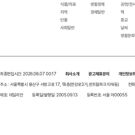
식품/의료
생활경제
공연/전
지역
경제일반
책
인물
종교
사회일반
날씨
생활문화
최종편집시간: 2026.08.07 00:17
회사소개
광고제휴문의
개인정보
주소 : 서울특별시 용산구 서빙고로 17, 18층(한강로3가,센트럴파크 타워동)
전화 
제호: 데일리안
등록일/발행일: 2005.09.13
등록번호: 서울 아00055