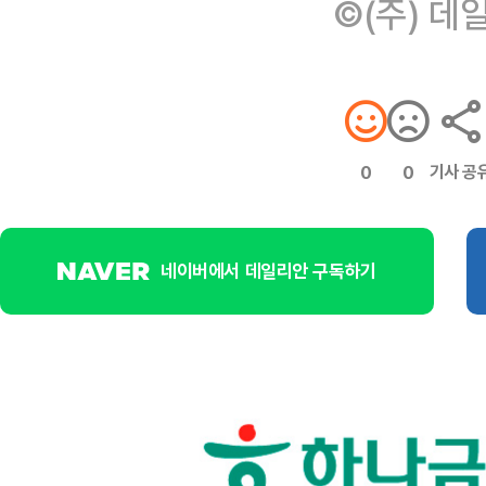
©(주) 데
기사 공
0
0
네이버에서 데일리안 구독하기