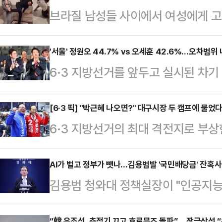
브라질 남성들 사이에서 여성에게 고
습한다는 내용의 영상이 사회관계망서
일고 있다.10일(현지시간) 뉴욕포스
'서울' 정원오 44.7% vs 오세훈 42.6%…오차범위 
6·3 지방선거를 앞두고 실시된 차
고백을 거절할 경우를 대비한 훈련'
어민주당 예비후보가 44.7%, 오세
있다.영상 속 남성들은 샌드백을 때
42.6%를 기록하며 오차범위 내 초
[6·3 픽] "박근혜 나오면?" 대구시장 두 캠프에 물
기를 카메라에 겨누는 모습 등을 보인
6·3 지방선거의 최대 격전지로 부상
조사 전문기관 여론조사공정㈜이 펜앤
3월 8일 전후로 빠르게 확산된 것
일찌감치 대진표를 확정한 더불어민
100% ARS 방식으로 실시한 여론조사
장에서 고백을 거절…
지율 격차가 오차범위 내로 좁혀지면
AI가 벌고 정부가 뺏나…김용범발 '국민배당금' 잔혹사
보는 42.6%를 얻었다.두 후보 간 격
김용범 청와대 정책실장이 "인공지능(
새다. 공식 선거운동 개막을 일주일여 
이다. 이어 개혁신당 김정철 후보 2.
의 결과가 아니다"라며 기업 초과 
라는 각자의 승부수를 던진 두 후보
으로 집…
“韓 유조선, 추적기 끄고 호르무즈 돌파”… 장금상선 “