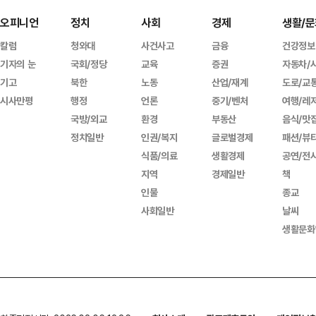
오피니언
정치
사회
경제
생활/문
칼럼
청와대
사건사고
금융
건강정보
기자의 눈
국회/정당
교육
증권
자동차/
기고
북한
노동
산업/재계
도로/교
시사만평
행정
언론
중기/벤처
여행/레
국방/외교
환경
부동산
음식/맛
정치일반
인권/복지
글로벌경제
패션/뷰
식품/의료
생활경제
공연/전
지역
경제일반
책
인물
종교
사회일반
날씨
생활문화