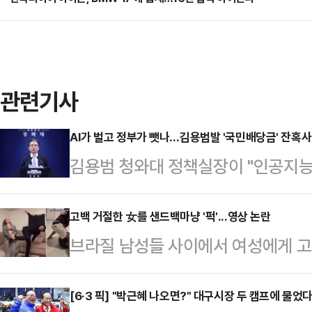
관련기사
AI가 벌고 정부가 뺏나…김용범발 '국민배당금' 잔혹사
김용범 청와대 정책실장이 "인공지능(
의 결과가 아니다"라며 기업 초과 
바 '국민배당금' 제도를 언급해 파장이
고백 거절한 女를 샌드백마냥 '퍽'...영상 논란
브라질 남성들 사이에서 여성에게 고
주의 배급 경제"라고 강하게 비판했다
습한다는 내용의 영상이 사회관계망서
검토와 무관한 개인 의견"이라고 선을
일고 있다.10일(현지시간) 뉴욕포스
[6·3 픽] "박근혜 나오면?" 대구시장 두 캠프에 물
은 전날 밤 자신의 페이스북에 "AI