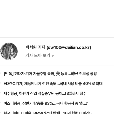
백서원 기자 (sw100@dailian.co.kr)
기사 모아 보기 >
[단독] 현대차·기아 자율주행 특허, 美 등록…韓선 진보성 공방
HD건설기계, 재생에너지 전환 속도…국내 사용 비중 40%로 확대
제주항공, 하반기 신입 객실승무원 공채...13일까지 접수
이스타항공, 상반기 탑승률 93%…국내 항공사 중 '최고'
한국타이어 아이온, BMW 'i7'에 탑재…16년 협력 이어간다