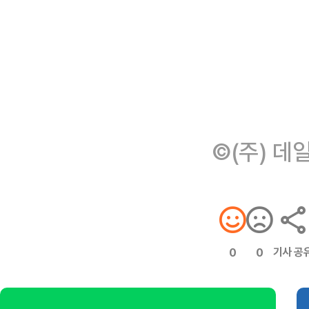
©(주) 데
기사 공
0
0