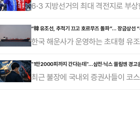
6·3 지방선거의 최대 격전지로 부상
고백을 거절할 경우를 대비한 훈련'
적 호황을 만들고, 그것이 역대급 초
일찌감치 대진표를 확정한 더불어민
있다.영상 속 남성들은 샌드백을 때
지는 …
지율 격차가 오차범위 내로 좁혀지면
“韓 유조선, 추적기 끄고 호르무즈 돌파”… 장금상선 “
기를 카메라에 겨누는 모습 등을 보인
한국 해운사가 운영하는 초대형 유조
새다. 공식 선거운동 개막을 일주일여 
3월 8일 전후로 빠르게 확산된 것
통과한 사실이 뒤늦게 확인됐다. 이
라는 각자의 승부수를 던진 두 후보
장에서 고백을 거절…
히 끄고 이란이 펼친 해상 봉쇄망을
"1만2000피까지 간다는데"…삼전·닉스 쏠림엔 경고
이 JTBC의뢰로 지난 5~6일 무선
최근 불장에 국내외 증권사들이 코스
11일(현지시간) 해운 데이터 분석 
서 추 후보는 41%, 김 후보는 4
만, 삼성전자와 SK하이닉스 등 반도
그룹(LSEG) 자료를 인용해 이달 
관 입소스가…
께 커지고 있다.13일 한국거래소에 따
관리하는 바스라 에너지를 비롯한 유
기록하며 사상 최고치를 경신했다.외국
산 원유를 싣고 호르무즈 해협을 빠
치긴 했지만, 한달 새 31.58%(4월 
은 바스라 에너지 …
를 두 번이나 바꿔치웠다.최근 상승