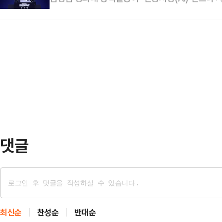
전 서울 여의도 국회에서 기자회견을 통해 "제가 확
과 이윤의 일부를 전 국민에게 지급하는 이른바 '국
짓말이라는 정황이…
야권은 "공산주의 배급 경제"라고 강하게 비판했다.
인 의견"이라고 선을 그었다.12일 정치권에 따르면,
망에서의 전략적 위치가 구조적 호황을 만들고, 그것
지는 …
댓글
최신순
찬성순
반대순