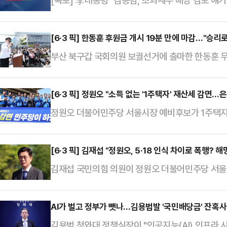
[속보] 李대통령 "김용범, 초과세수 배당 검토 얘
[6·3 픽] 한동훈 후원금 개시 19분 만에 마감…"승리
부산 북구갑 국회의원 보궐선거에 출마한 한동훈 무
1억5000만원을 채우고 마감됐다.한동훈 후보 측은
자 입금이 몰려 전산오류가 발생했지만, 19분 만에
[6·3 픽] 정원오 "소득 없는 '1주택자' 재산세 감면…
어 "한도금액을 채워 후원금 계좌를 닫았다"면서 "
정원오 더불어민주당 서울시장 예비후보가 1주택자
석한 뒤 공개하겠다"고 말했다.한동훈 예비후보는
아닌, 평생 살아온 집 한 채를 지키며 살아가는 은
다"며 "그 마음 잊지…
후보는 13일 오전 국회에서 기자회견을 통해 "소득
[6·3 픽] 김재섭 "정원오, 5·18 인식 차이로 폭행? 
이어 "서울시 25개 구의 구청장 후보와 함께 공
김재섭 국민의힘 의원이 정원오 더불어민주당 서울시
감면하는 조치를 추진하겠다"면서 "대상은 1주택자
에 대한 인식 차이 해명과는 전혀 무관했고, 술자
시민"이라고 설…
거절하는 주인을 협박했다"고 주장했다. 이에 대해 
AI가 벌고 정부가 뺏나…김용범발 '국민배당금' 잔혹사
방적 주장일 뿐"이라고 반박했다.오세훈 후보 선대
김용범 청와대 정책실장이 "인공지능(AI) 인프라 