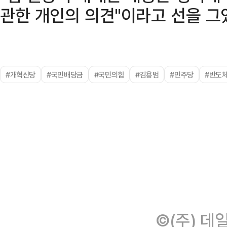
관한 개인의 의견"이라고 선을 그
#개혁신당
#국민배당금
#국민의힘
#김용범
#민주당
#반도
©(주) 데