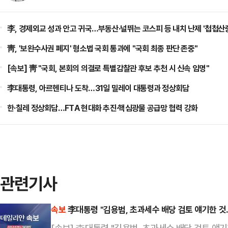
李, 경제외교 성과 안고 귀국…부동산·널뛰는 코스피 등 내치 난제 '첩첩산
靑, '보완수사권 폐지' 형소법 국회 통과에 "국회 최종 판단 존중"
[속보] 靑 "국회, 본회의 의결로 특별감찰관 후보 추천 시 신속 임명"
李대통령, 아르헨티나 도착…31일 밀레이 대통령과 정상회담
한·칠레 정상회담…FTA 현대화 추진·핵심광물 공급망 협력 강화
관련기사
속보
李대통령 "김용범, 초과세수 배당 검토 얘기한 