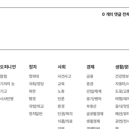
0 개의 댓글 전
오피니언
정치
사회
경제
생활/문
칼럼
청와대
사건사고
금융
건강정보
기자의 눈
국회/정당
교육
증권
자동차/
기고
북한
노동
산업/재계
도로/교
시사만평
행정
언론
중기/벤처
여행/레
국방/외교
환경
부동산
음식/맛
정치일반
인권/복지
글로벌경제
패션/뷰
식품/의료
생활경제
공연/전
지역
경제일반
책