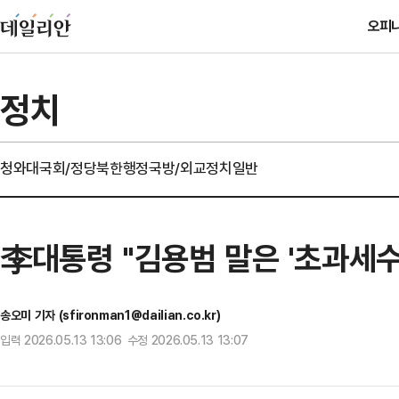
오피
정치
청와대
국회/정당
북한
행정
국방/외교
정치일반
李대통령 "김용범 말은 '초과세
송오미 기자 (sfironman1@dailian.co.kr)
입력 2026.05.13 13:06 수정 2026.05.13 13:07