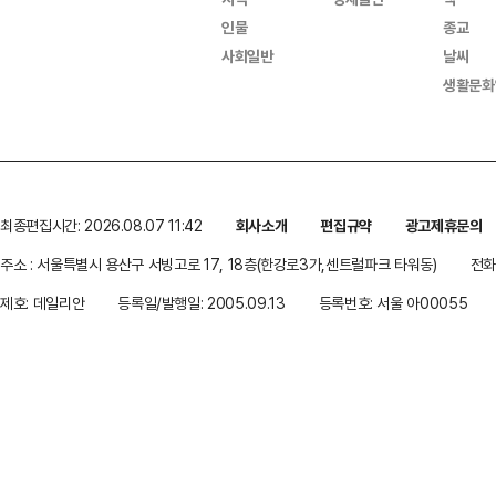
인물
종교
사회일반
날씨
생활문화
최종편집시간: 2026.08.07 11:42
회사소개
편집규약
광고제휴문의
주소 : 서울특별시 용산구 서빙고로 17, 18층(한강로3가,센트럴파크 타워동)
전화 
제호: 데일리안
등록일/발행일: 2005.09.13
등록번호: 서울 아00055