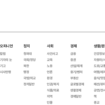
오피니언
정치
사회
경제
생활/문
칼럼
청와대
사건사고
금융
건강정보
기자의 눈
국회/정당
교육
증권
자동차/
기고
북한
노동
산업/재계
도로/교
시사만평
행정
언론
중기/벤처
여행/레
국방/외교
환경
부동산
음식/맛
정치일반
인권/복지
글로벌경제
패션/뷰
식품/의료
생활경제
공연/전
지역
경제일반
책
인물
종교