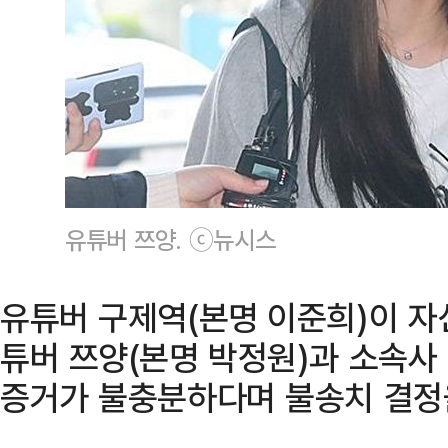
유튜버 쯔양. ⓒ뉴시스
유튜버 구제역(본명 이준희)이 자
튜버 쯔양(본명 박정원)과 소속사
증거가 불충분하다며 불송치 결정