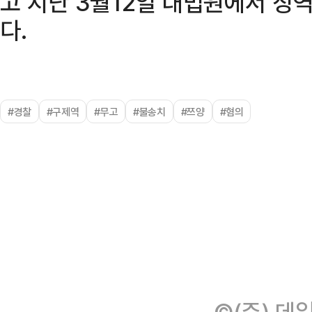
고 지난 3월12일 대법원에서 징역
다.
#경찰
#구제역
#무고
#불송치
#쯔양
#혐의
©(주) 데