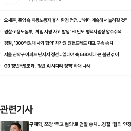
오세훈, 폭염 속 이동노동자 휴식 환경 점검…"쉼터 계속해서 늘려갈 것"
경찰·고용노동부, '끼임 사망 사고 발생' HL만도 평택사업장 압수수색
경찰, '300억원대 사기 혐의' 차가원 원헌드레드 대표 구속 송치
서울 관악구 아파트 단지서 정전…열대야 속 560세대 큰 불편 겪어
G3 청년특별분과, '청년 AI 사다리 정책' 확대 나서
관련기사
구제역, 쯔양 '무고 혐의'로 검찰 송치…경찰 "혐의 인정