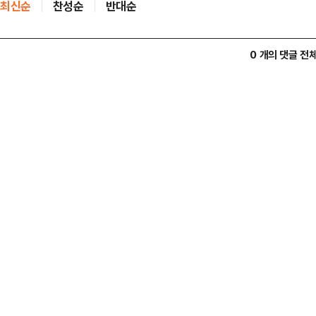
최신순
찬성순
반대순
0 개의 댓글 전