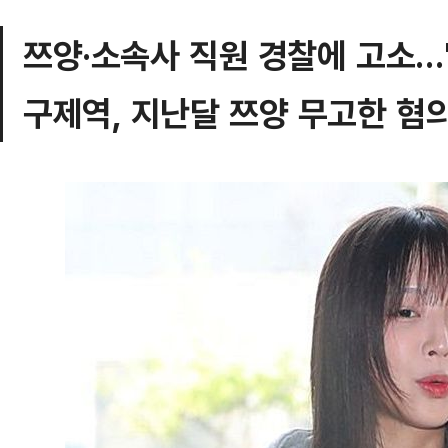
쯔양·소속사 직원 경찰에 고소…"
구제역, 지난달 쯔양 무고한 혐