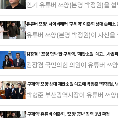
인기 유튜버 쯔양(본명 박정원)을 
확정받은 유튜버 구제역(본명 이준희
된 것으로 알려졌다.10일 경찰 등에
유튜버 쯔양, 사이버레커 '구제역' 이준희 상대 손배소 
유튜버 쯔양(본명 박정원)이 자신을 
의로 이씨를 검찰에 송치했다.이씨는 
유튜버 구제역(본명 이준희)을 상대
의 탈세 및 사생활 관련 의혹을 제보
다음 달 시작된다.30일 법조계에 
김장겸 "'쯔양 협박'한 구제역, '재판소원' 예고…사법
다"며 겁을 주고 5500만원을 뜯은
김장겸 국민의힘 의원이 유튜버 쯔양
휴옥 성지호 김현미 부장판사)는 내달
이 위증을 했다"며 허위의 내용을 담
혐의로 실형이 확정된 유튜버 '구제
상대로 제기한 손해배상 청구 소송 
경찰서는 지난해…
도입된 재판소원 제도를 이용해 불복
'구제역' 쯔양 상대 재판소원 예고에 박형준 "李정권, 
지난 2024년 9월 "공갈 협박으로
박형준 부산광역시장이 유튜버 쯔양(
통령 한 사람을 구하기 위한 사법파
을 배상하라"며 구제역을 상대로 1억
낸 혐의로 실형을 확정받은 렉카 유
타나고 있다"고 비판했다.김장겸 의
사(본명 …
"이재명 정권의 사법 3법 개악이 범
'구제역' 유튜버 이준희, '쯔양 공갈' 징역 3년 확정
사와 함께 18일 국회에서 기자회견