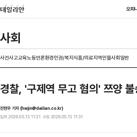
오피
사회
사건사고
교육
노동
언론
환경
인권/복지
식품/의료
지역
인물
사회일반
경찰, '구제역 무고 혐의' 쯔양 
진현우 기자 (hwjin@dailian.co.kr)
입력 2026.05.13 11:31 수정 2026.05.13 11:31