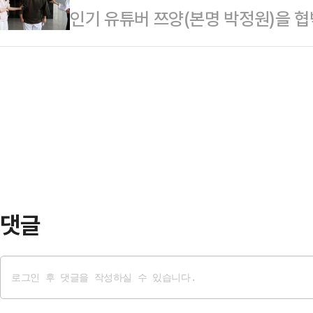
인기 유튜버 쯔양(본명 박정원)을 
통속에 내몰고 있다"고 개탄했다.박
을 더 끌 수 있는 통로를 열어주고,
넘겨진 유튜버 구제역(본명 이준희)
해 "오늘, 끝났다고 믿었던 판결 뒤
기고 있다"고 지적했다.김…
천대엽 대법관)는 12일 공갈 등 혐
주해야 한다며 울분을 토한 유튜버 
한 원심판결을 확정했다.구제역은 유
실"이라며 이같이 말했다.그는 "범법
2023년 2월 쯔양을 상대로 "네 탈
을 흘려야 하는 나라는 …
을 주면 이를 공론화하지 않겠다"는 
혐의로 구속기소됐다.구제역은 재판 중
심이 혐의 대부분…
댓글