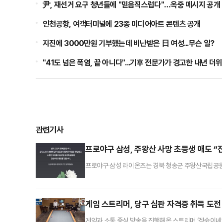
尹, 재선거 요구 청년들에 "믿음직스럽다"…옥중 메시지 공개
인천공항, 여객터미널에 23종 미디어아트 콘텐츠 공개
지진에 3000만원 기부했는데 비난받은 日 여성...무슨 일?
"41도 넘은 폭염, 끝 아니다"...기후 전문가가 경고한 내년 더
관련기사
프로야구 삼성, 주왕산 사망 초등생 애도 “
프로야구 삼성 라이온즈는 경북 청송군 주왕산국립공원에
식 소셜미디어를 통해 “갑작스러운 비보에 깊은 슬픔과
한다”고 밝혔다.대구시에 거주하는 A군은 지난 10일
일 낮 12시쯤 기암교에서 “조금만 산에 올라갔다 오겠
게임 스트리머, 당구 심판 자격증 취득 도전
게임과 소통 중심 방송을 진행해온 스트리머 ‘겜슌이녜