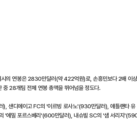
시의 연봉은 2830만달러(약 422억원)로, 손흥민보다 2배 이
단 중 28개팀 전체 연봉 총액을 뛰어넘을 정도다.
), 샌디에이고 FC의 '이르빙 로사노'(930만달러), 애틀랜타 유
 '에밀 포르스베리'(600만달러), 내슈빌 SC의 '샘 서리지'(59