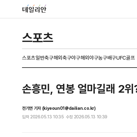
스포츠
스포츠일반
축구
해외축구
야구
해외야구
농구
배구
UFC
골프
손흥민, 연봉 얼마길래 2위?.
전기연 기자 (kiyeoun01@dailian.co.kr)
입력 2026.05.13 10:35 수정 2026.05.13 10:39