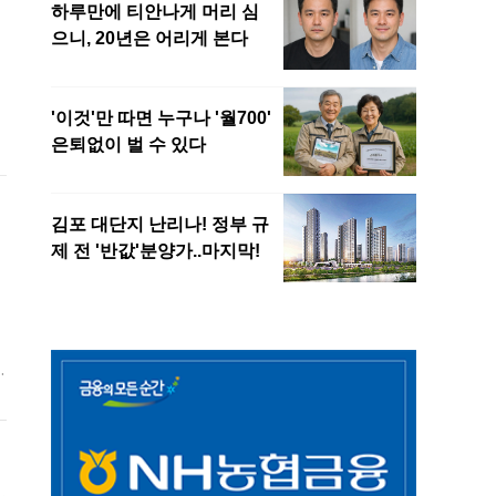
공
전
당
오