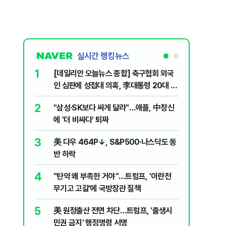
실시간 랭킹뉴스
1
6
[데일리안 오늘뉴스 종합] 축구협회 외국
"아빠, 
인 심판에 성접대 의혹, 李대통령 20대 지
640마력
지율 하락 의식했나, 삼전닉스 올인은 금
2
7
"삼성·SK보다 싸게 달라"…애플, 中창신
"오세훈이
물, SK하이닉스 프리마켓 시초가 논란 재
에 '더 비싸다' 퇴짜
반영"…
점화, 김민석 "과반 승리 가능성 99%" 등
3
8
美 다우 464P↓, S&P500·나스닥도 동
병력난 우
반 하락
투입…중
4
9
"탄약 왜 부족한 거야"…트럼프, '이란전
오세훈 '
무기고 고갈'에 국방장관 질책
된 '민주
5
10
美 원정출산 전면 차단…트럼프, '출생시
형소법·
민권 금지' 행정명령 서명
령 앞 남