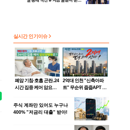
릴 통쾌 액션 #'지금 불륜이 문제
가 아닙니다' 코미디+미스터리 장
르 #대한축구협회 청문회 [주간
사진관]