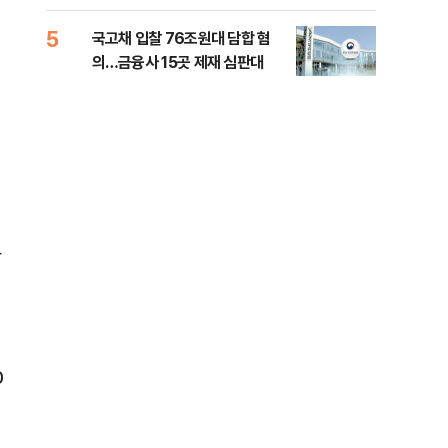
세제개편 해법은
질
5
10
국고채 입찰 76조원대 담합 혐
美민
의…금융사 15곳 제재 심판대
면 
상
0