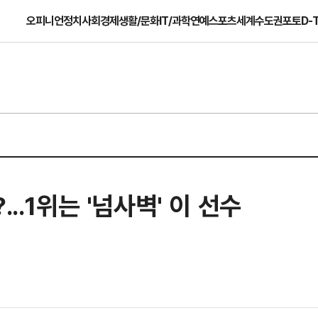
오피니언
정치
사회
경제
생활/문화
IT/과학
연예
스포츠
세계
수도권
포토
D-
..1위는 '넘사벽' 이 선수