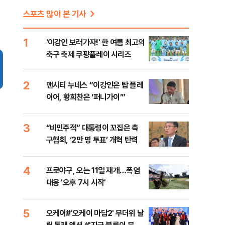
스포츠 많이 본 기사
1
'이강인 보러가자!' 한 여름 최고의
축구 축제 쿠팡플레이 시리즈
2
맨시티 누네스 “이강인은 탑 플레
이어, 황희찬은 ‘퍼니가이’”
3
“비민주적” 대통령이 꼬집은 축
구협회, ‘2만 명 투표’ 개혁 탄력
4
프로야구, 오는 11일 재개…폭염
대응 '오후 7시 시작'
5
오케이#'오케이 마담2' 무더위 날