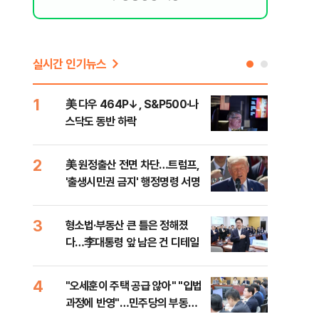
실시간 인기뉴스
1
6
美 다우 464P↓, S&P500·나
오세
스닥도 동반 하락
죄에
혹'
2
7
美 원정출산 전면 차단…트럼프,
근거
'출생시민권 금지' 행정명령 서명
신천
3
8
형소법·부동산 큰 틀은 정해졌
"삼
다…李대통령 앞 남은 건 디테일
中창
4
9
"오세훈이 주택 공급 않아" "입법
"탄
과정에 반영"…민주당의 부동산
'이