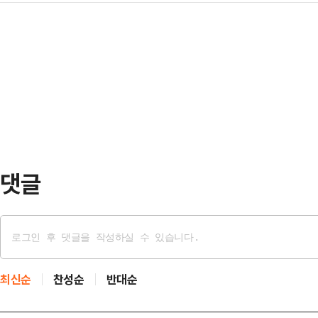
통과한 사실이 뒤늦게 확인됐다. 이
다. 특히 12일 오전 10시부터 시작된
지는 …
히 끄고 이란이 펼친 해상 봉쇄망을
시간에 걸쳐 이어졌으나 결국 결렬
11일(현지시간) 해운 데이터 분석 
자 지부 위원장은 결렬 직후 “노사 
그룹(LSEG) 자료를 인용해 이달 
고, 약 12시간을 기…
관리하는 바스라 에너지를 비롯한 유
산 원유를 싣고 호르무즈 해협을 빠
은 바스라 에너지 …
댓글
최신순
찬성순
반대순