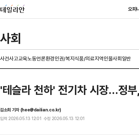
오피
사회
사건사고
교육
노동
언론
환경
인권/복지
식품/의료
지역
인물
사회일반
'테슬라 천하' 전기차 시장…정부
김소희 기자 (hee@dailian.co.kr)
입력 2026.05.13 12:01 수정 2026.05.13 12:01