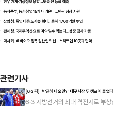
한우 개체·기상정보 융합…도축 전 등급 예측
농식품부, 농촌창업 15개사 키운다…민관 성장 지원
산림청, 폭염 대응 도시숲 확대…올해 1760억원 투입
관세청, 국제무역선·요트 마약 밀수 막는다…삼중 검사 가동
마사회, AI·바이오 접목 말산업 혁신…스타트업 10곳과 협약
관련기사
[6·3 픽] "박근혜 나오면?" 대구시장 두 캠프에 물
6·3 지방선거의 최대 격전지로 부상
일찌감치 대진표를 확정한 더불어민