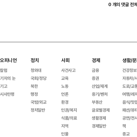
0 개의 댓글 전
오피니언
정치
사회
경제
생활/문
칼럼
청와대
사건사고
금융
건강정보
기자의 눈
국회/정당
교육
증권
자동차/
기고
북한
노동
산업/재계
도로/교
시사만평
행정
언론
중기/벤처
여행/레
국방/외교
환경
부동산
음식/맛
정치일반
인권/복지
글로벌경제
패션/뷰
식품/의료
생활경제
공연/전
지역
경제일반
책
인물
종교