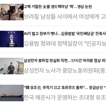
지율 격차가 오차범위 내로 좁혀지면
고백 거절한 女를 샌드백마냥 '퍽'...영상 논란
브라질 남성들 사이에서 여성에게 고
새다. 공식 선거운동 개막을 일주일여 
습한다는 내용의 영상이 사회관계망서
라는 각자의 승부수를 던진 두 후보
일고 있다.10일(현지시간) 뉴욕포스
AI가 벌고 정부가 뺏나…김용범발 '국민배당금' 잔혹사
이 JTBC의뢰로 지난 5~6일 무선
김용범 청와대 정책실장이 "인공지능(
고백을 거절할 경우를 대비한 훈련'
서 추 후보는 41%, 김 후보는 4
의 결과가 아니다"라며 기업 초과 
있다.영상 속 남성들은 샌드백을 때
관 입소스가…
바 '국민배당금' 제도를 언급해 파장이
삼성전자 총파업 현실화 직면…17시간 마라톤 협상 최
기를 카메라에 겨누는 모습 등을 보인
삼성전자 노사가 중앙노동위원회(중
주의 배급 경제"라고 강하게 비판했다
3월 8일 전후로 빠르게 확산된 것
실패하면서 오는 21일 총파업이 현
검토와 무관한 개인 의견"이라고 선을
장에서 고백을 거절…
관심이 쏠린다.13일 고용노동부에 
“韓 유조선, 추적기 끄고 호르무즈 돌파”… 장금상선 “
은 전날 밤 자신의 페이스북에 "AI
한국 해운사가 운영하는 초대형 유조
이틀간 세종시 중노위에서 사후조정
적 호황을 만들고, 그것이 역대급 초