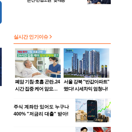
론전·헌법소원 '맞대응'