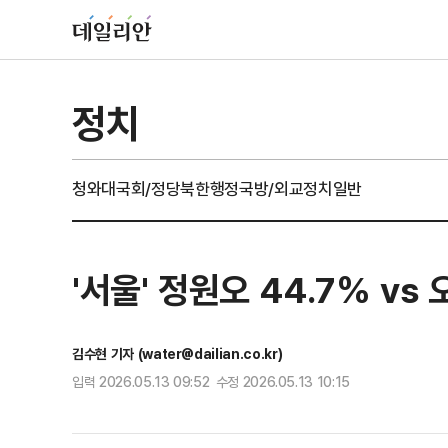
정치
청와대
국회/정당
북한
행정
국방/외교
정치일반
'서울' 정원오 44.7% v
김수현 기자 (water@dailian.co.kr)
입력 2026.05.13 09:52 수정 2026.05.13 10:15