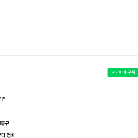
+네이버 구독
라"
김흥규
부터 정비"