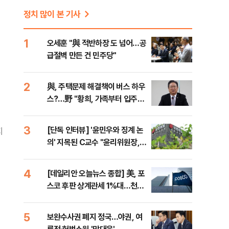
정치 많이 본 기사
1
오세훈 "與 적반하장 도 넘어…공
급절벽 만든 건 민주당"
2
與, 주택문제 해결책이 버스 하우
스?…野 "황희, 가족부터 입주해
라"
3
[단독 인터뷰] '윤민우와 징계 논
지
의' 지목된 C교수 "윤리위원장,
외부와 논의 잘못된 행위"
4
[데일리안 오늘뉴스 종합] 美, 포
스코 후판 상계관세 1%대…천하
람, 의원 최초 논산훈련소 2박3일
'입소'
5
보완수사권 폐지 정국…야권, 여