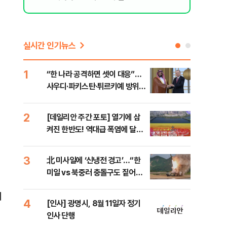
실시간 인기뉴스
1
6
“한 나라 공격하면 셋이 대응”…
[코
사우디·파키스탄·튀르키예 방위동
관망
맹 출범
2
7
[데일리안 주간 포토] 열기에 삼
美 
켜진 한반도! 역대급 폭염에 달아
일자
오른 도심!
3
8
北 미사일에 ‘신냉전 경고’…“한
"실
미일 vs 북중러 충돌구도 짙어진
투협
다”
분석
에
4
9
[인사] 광명시, 8월 11일자 정기
“우
인사 단행
러…