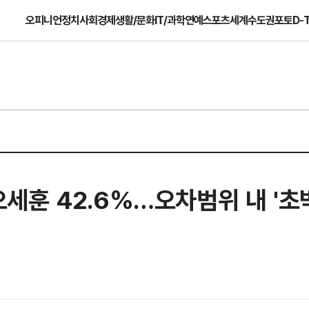
오피니언
정치
사회
경제
생활/문화
IT/과학
연예
스포츠
세계
수도권
포토
D-
s 오세훈 42.6%…오차범위 내 '