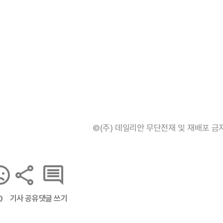
©(주) 데일리안 무단전재 및 재배포 금
기사 공유
댓글 쓰기
0