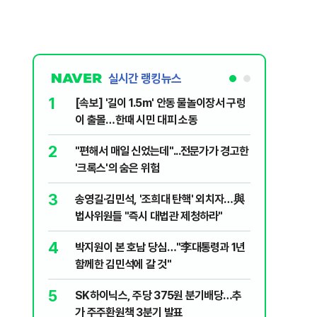
실시간 랭킹뉴스
1
6
[속보] '길이 1.5m' 안동 물놀이장서 구렁
'국장만 
이 출몰…한때 시민 대피 소동
'부글부글
2
7
"편해서 매일 신었는데"...전문가가 경고한
“우크라
'크록스'의 숨은 위험
유 3만t
3
8
송영길·김민석, '조희대 탄핵' 외치자…與
정청래 "
법사위원들 "즉시 대법관 제청하라"
민석 "자
4
9
박지원이 본 호남 당심…"李대통령과 1년
이란, 美
함께한 김민석에 갈 것"
즈 통행금
5
10
SK하이닉스, 주당 375원 분기배당…추
[데일리 
가 주주환원책 3분기 발표
민...홈