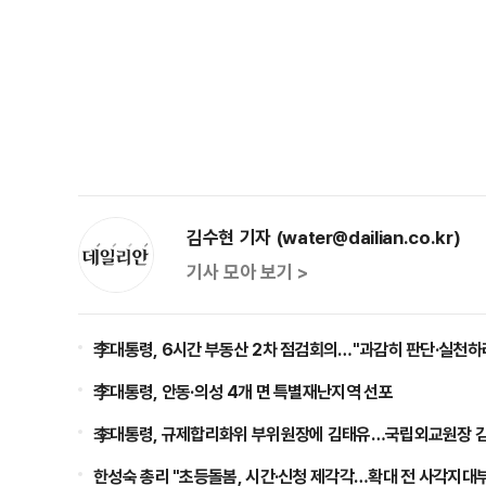
김수현 기자 (water@dailian.co.kr)
기사 모아 보기 >
李대통령, 6시간 부동산 2차 점검회의…"과감히 판단·실천하
李대통령, 안동·의성 4개 면 특별재난지역 선포
李대통령, 규제합리화위 부위원장에 김태유…국립외교원장 
한성숙 총리 "초등돌봄, 시간·신청 제각각…확대 전 사각지대