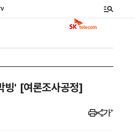
TV
초박빙' [여론조사공정]