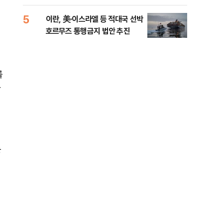
5
10
이란, 美·이스라엘 등 적대국 선박
“언
호르무즈 통행금지 법안 추진
이란
를
강
는