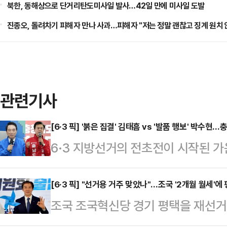
북한, 동해상으로 단거리탄도미사일 발사…42일 만에 미사일 도발
진종오, 돌려차기 피해자 만나 사과…피해자 "저는 정말 괜찮고 징계 원치 
관련기사
[6·3 픽] '붉은 집결' 김태흠 vs '발품 행보' 박수현
6·3 지방선거의 전초전이 시작된 가
불어민주당 예비후보와 김태흠 국민
비되는 메시지 전략을 구사하며 기선
[6·3 픽] "선거용 거주 맞았나"…조국 '2개월 월세'에
조국 조국혁신당 경기 평택을 재선거 
지양한 채 직능단체와 현장 간담회를 
택을 선거판의 새로운 변수로 떠오르고
는 모습이었다면, 김 후보는 중앙 정