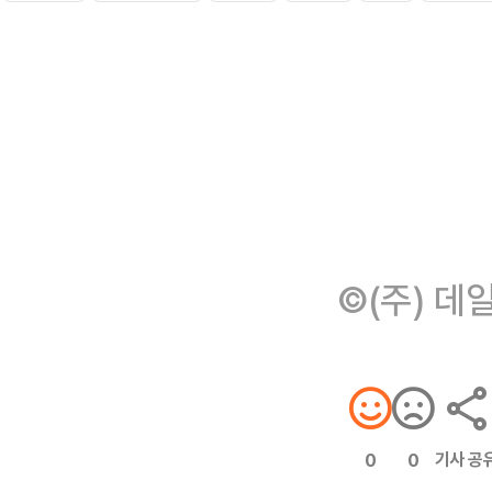
©(주) 데
기사 공
0
0