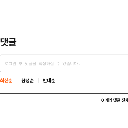
로 다른 시각차를 여실히 노출하기도 
와 한 후보도 비…
일 부산MBC 초청으로 진행된 첫 번
토론회'에서 각종 의혹과 정책을 중
처음엔 정책을 …
댓글
최신순
찬성순
반대순
0 개의 댓글 전