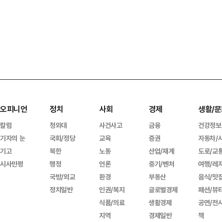
오피니언
정치
사회
경제
생활/문
칼럼
청와대
사건사고
금융
건강정보
기자의 눈
국회/정당
교육
증권
자동차/
기고
북한
노동
산업/재계
도로/교
시사만평
행정
언론
중기/벤처
여행/레
국방/외교
환경
부동산
음식/맛
정치일반
인권/복지
글로벌경제
패션/뷰
식품/의료
생활경제
공연/전
지역
경제일반
책