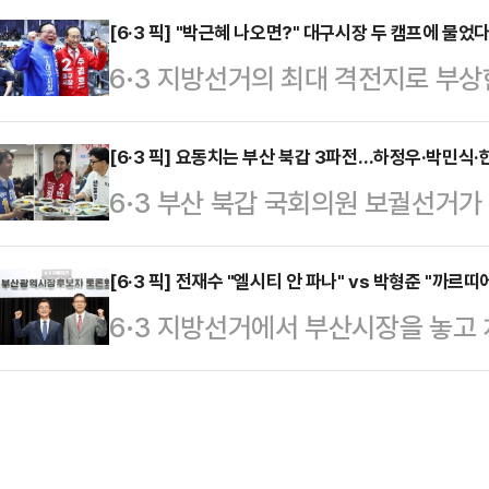
적 출마'라는 비판을 받아온 상황에서
[6·3 픽] "박근혜 나오면?" 대구시장 두 캠프에 물
집'과 '정권 견제' 프레임에 방점을 
6·3 지방선거의 최대 격전지로 부상
논란으로 번지면서 지역 정치권과 유
대규모 조직 동원보다는 '현장 접점 확
일찌감치 대진표를 확정한 더불어민
후보들은 "평택에 뿌리내리겠다는 진
반대의 …
지율 격차가 오차범위 내로 좁혀지면
[6·3 픽] 요동치는 부산 북갑 3파전…하정우·박민식
리고 있다.12일 정치권에 따르면, 
6·3 부산 북갑 국회의원 보궐선거
새다. 공식 선거운동 개막을 일주일여 
심으로 조 후보의 평택 거주 방식에 
무소속 한동훈 후보의 3파전 구도로
라는 각자의 승부수를 던진 두 후보
약한 것으…
후보 간 격차가 좁혀지며 판세가 안
[6·3 픽] 전재수 "엘시티 안 파나" vs 박형준 "까
이 JTBC의뢰로 지난 5~6일 무선
6·3 지방선거에서 부산시장을 놓고
밀착형 행보와 각기 다른 선거 전략
서 추 후보는 41%, 김 후보는 4
불어민주당 후보와 박형준 국민의힘 후
다.부산 북갑 국회의원 보궐선거에 
관 입소스가…
티(LCT) 특혜 분양 의혹'을 놓고 
훈 후보는 12일 부산 북구 덕천종
산 이전과 글로벌허브도시 특별법을 둘
참여했다. 이날 일정은 당초 박 후보