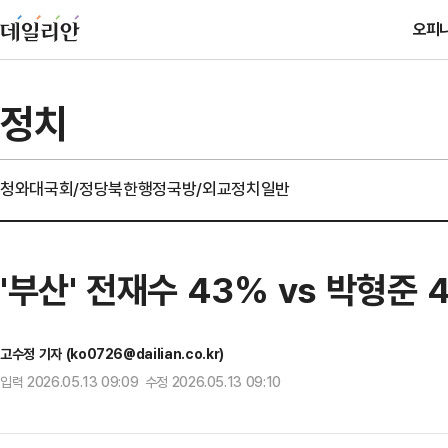
오피
정치
청와대
국회/정당
북한
행정
국방/외교
정치일반
'부산' 전재수 43% vs 박형준
고수정 기자 (ko0726@dailian.co.kr)
입력 2026.05.13 09:09 수정 2026.05.13 09:10