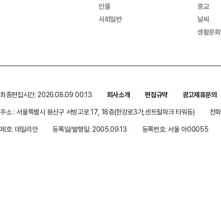
인물
종교
사회일반
날씨
생활문화
최종편집시간: 2026.08.09 00:13
회사소개
편집규약
광고제휴문의
주소 : 서울특별시 용산구 서빙고로 17, 18층(한강로3가,센트럴파크 타워동)
전화 
제호: 데일리안
등록일/발행일: 2005.09.13
등록번호: 서울 아00055