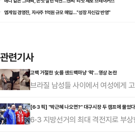
애니 같은 그래픽, 손맛 살린 액션…엔씨 '리밋 제로 브레이커스'
엠게임 경영진, 자사주 1억원 규모 매입…"성장 자신감 반영"
관련기사
고백 거절한 女를 샌드백마냥 '퍽'...영상 논란
브라질 남성들 사이에서 여성에게 고
습한다는 내용의 영상이 사회관계망서
일고 있다.10일(현지시간) 뉴욕포스
[6·3 픽] "박근혜 나오면?" 대구시장 두 캠프에 물
6·3 지방선거의 최대 격전지로 부상
고백을 거절할 경우를 대비한 훈련'
일찌감치 대진표를 확정한 더불어민
있다.영상 속 남성들은 샌드백을 때