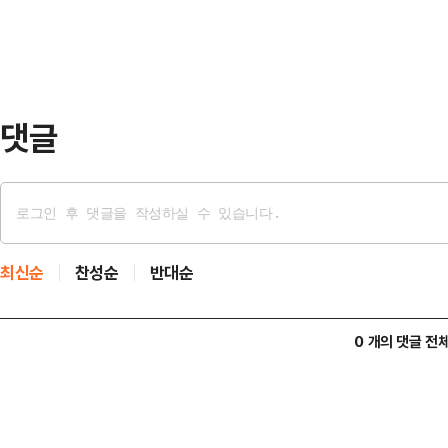
지는 …
관리하는 바스라 에너지를 비롯한 유
산 원유를 싣고 호르무즈 해협을 빠
은 바스라 에너지 …
댓글
최신순
찬성순
반대순
0 개의 댓글 전