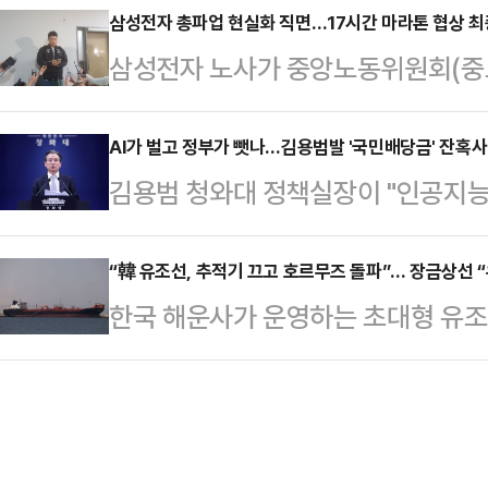
지율 격차가 오차범위 내로 좁혀지면
삼성전자 총파업 현실화 직면…17시간 마라톤 협상 최
기를 카메라에 겨누는 모습 등을 보인
삼성전자 노사가 중앙노동위원회(중
새다. 공식 선거운동 개막을 일주일여 
3월 8일 전후로 빠르게 확산된 것
실패하면서 오는 21일 총파업이 현
라는 각자의 승부수를 던진 두 후보
장에서 고백을 거절…
관심이 쏠린다.13일 고용노동부에 
AI가 벌고 정부가 뺏나…김용범발 '국민배당금' 잔혹사
이 JTBC의뢰로 지난 5~6일 무선
김용범 청와대 정책실장이 "인공지능(
이틀간 세종시 중노위에서 사후조정
서 추 후보는 41%, 김 후보는 4
의 결과가 아니다"라며 기업 초과 
다. 특히 12일 오전 10시부터 시작된
관 입소스가…
바 '국민배당금' 제도를 언급해 파장이
“韓 유조선, 추적기 끄고 호르무즈 돌파”… 장금상선 “
시간에 걸쳐 이어졌으나 결국 결렬
한국 해운사가 운영하는 초대형 유조
주의 배급 경제"라고 강하게 비판했다
자 지부 위원장은 결렬 직후 “노사 
통과한 사실이 뒤늦게 확인됐다. 이
검토와 무관한 개인 의견"이라고 선을
고, 약 12시간을 기…
히 끄고 이란이 펼친 해상 봉쇄망을
은 전날 밤 자신의 페이스북에 "AI
11일(현지시간) 해운 데이터 분석 
적 호황을 만들고, 그것이 역대급 초
그룹(LSEG) 자료를 인용해 이달 