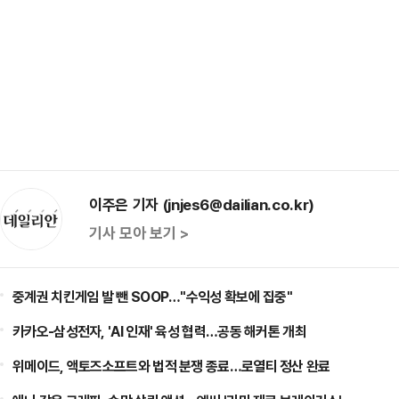
이주은 기자 (jnjes6@dailian.co.kr)
기사 모아 보기 >
중계권 치킨게임 발 뺀 SOOP…"수익성 확보에 집중"
카카오-삼성전자, 'AI 인재' 육성 협력…공동 해커톤 개최
위메이드, 액토즈소프트와 법적 분쟁 종료…로열티 정산 완료