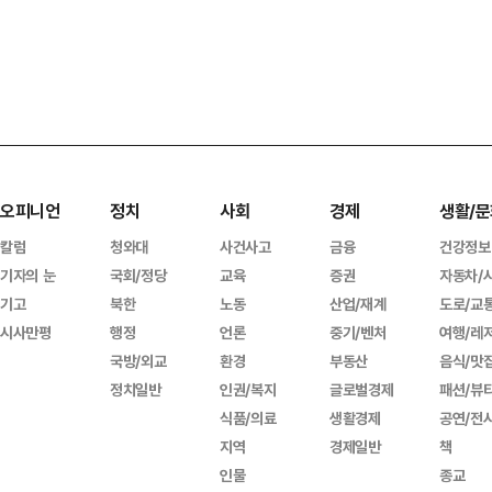
오피니언
정치
사회
경제
생활/문
칼럼
청와대
사건사고
금융
건강정보
기자의 눈
국회/정당
교육
증권
자동차/
기고
북한
노동
산업/재계
도로/교
시사만평
행정
언론
중기/벤처
여행/레
국방/외교
환경
부동산
음식/맛
정치일반
인권/복지
글로벌경제
패션/뷰
식품/의료
생활경제
공연/전
지역
경제일반
책
인물
종교