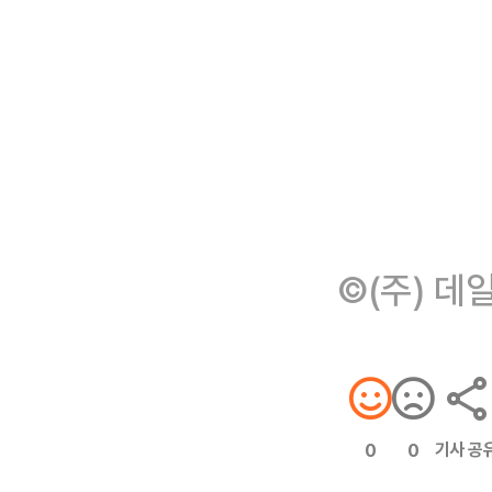
©(주) 데
기사 공
0
0