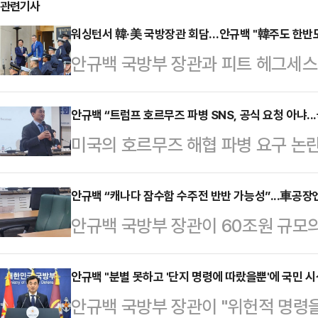
관련기사
워싱턴서 韓·美 국방장관 회담…안규백 "韓주도 한반도
안규백 국방부 장관과 피트 헤그세스 
간) 미국 워싱턴DC에서 회담했다.연
쟁부 청사에서 회담했다. 두 사람이 
안규백 “트럼프 호르무즈 파병 SNS, 공식 요청 아냐..
미국의 호르무즈 해협 파병 요구 논
제57차 한미안보협의회의(SCM) 
선을 그었다. 국방부는 도널드 트럼프
에 앞서 모두발언을 통해 대이란 군사
을 두고도 “공식 요청으로 보기 어렵
안규백 “캐나다 잠수함 수주전 반반 가능성”...車공장엔
동맹의 굳건함은 매우 중요하며 우리
안규백 국방부 장관이 60조원 규모
사안이라고 설명했다.안규백 국방부 
길 기대한다”며 “모든 동맹국이 진
(CPSP) 수주전에 대해 “가능성 반
협 함정 파병에 관한 공식 요청을 받
의 기반을 다지고…
다”고 밝혔다.안 장관은 15일 국
안규백 "분별 못하고 '단지 명령에 따랐을뿐'에 국민 시
국방위원회에 출석해 관련 질의에 이
안규백 국방부 장관이 "위헌적 명령
ESG 활성화 정책 토론회’ 참석 후 
해 함정 파병을 언급한 데 대해 “S