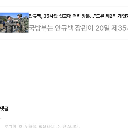
뿐'이라는 내란 가담 장성들의 태도가
황에 대해 “현재 가능성은 반반으로
판단하지 …
들었다"고 말했다.안 장관은 3일 오
안규백, 35사단 신교대 격려 방문…"드론 제2의 개
움직이기 때문에 여러 기대를 하고 있
국방부는 안규백 장관이 20일 제3
'12·3 비상계엄' 1년 계기 전군주
사업은 3000톤(t)급 잠수함 8~1
현장을 확인하고 장병들을 격려했다고
무게'를 느끼면서 결심하고, 결심에 
리나라에…
훈련병들이 소화한 20㎞ 행군 훈련
며 이같이 밝혔다.안 장관은 "헌법재
통해 전투감각을 익히는 것이 군인의
당시 군의 소극적인 임무수행이 계엄
했다.그는 이어 신병 교육 훈련 체계와
의 전모가 …
진 방안을 점검하고, 2040년 군 
대해 현장 관계자들과 논의했다.안 
는 첫 단추"라며 …
댓글