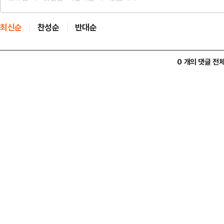
최신순
찬성순
반대순
0 개의 댓글 전