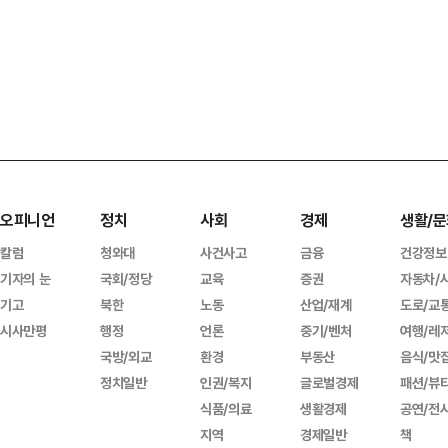
오피니언
정치
사회
경제
생활/문
칼럼
청와대
사건사고
금융
건강정보
기자의 눈
국회/정당
교육
증권
자동차/
기고
북한
노동
산업/재계
도로/교
시사만평
행정
언론
중기/벤처
여행/레
국방/외교
환경
부동산
음식/맛
정치일반
인권/복지
글로벌경제
패션/뷰
식품/의료
생활경제
공연/전
지역
경제일반
책