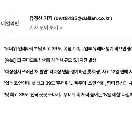
유정선 기자 (dwt8485@dailian.co.kr)
기사 모아 보기 >
'무더위 언제까지?' 낮 최고 39도, 폭염 계속…입추 유래와 챙겨 먹으면 좋
[속보] 日 구마모토 남서쪽 해역서 규모 5.1 지진 발생
'화장실서 쓰러진 채 발견' 킥복싱 연습 경기하던 男학생, 사고 12일 만에 
'입추 코앞인데' 낮 최고 39도 '무더위'…'파우더' 쓰면 악화, 땀띠 증상과
'낮 최고 38도'·전국 곳곳 소나기…무더위 속 체력 높이는 '8월 제철' 과일