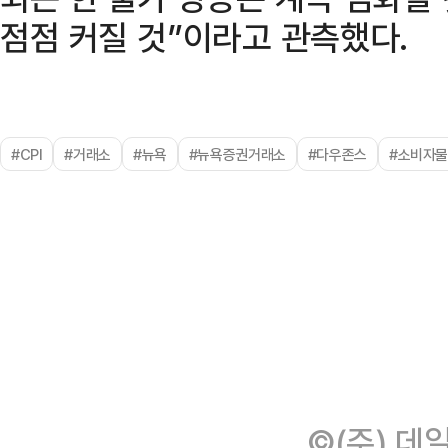
점점 커질 것”이라고 관측했다.
#CPI
#거래소
#뉴욕
#뉴욕증권거래소
#다우존스
#소비자
©(주) 데