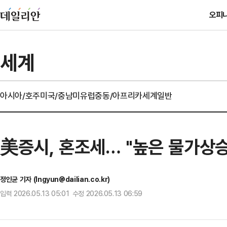
오피
세계
아시아/호주
미국/중남미
유럽
중동/아프리카
세계일반
美증시, 혼조세… "높은 물가상
정인균 기자 (Ingyun@dailian.co.kr)
입력 2026.05.13 05:01 수정 2026.05.13 06:59