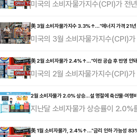
미국의 소비자물가지수(CPI)가 전년
통신이 12일(현지시간) 보도했다.미
가 3.8%, 변동성이 큰 식품 및 
美 3월 소비자물가지수 3.3%↑…"에너지 가격 21년
미국의 3월 소비자물가지수(CPI)가 
2.8% 상승했다고 밝혔다. 전월의 3
통신이 10일(현지시간) 보도했다.
존스가 집계한 전문가 예상치와 일치한
가 전년 대비 3.3%, 전월 대비 0
美 2월 소비자물가 2.4%↑…"이란 공습 후 반영 안돼
률이다.이란 전쟁의 여파로 에너지 
미국의 2월 소비자물가지수(CPI)
한 전문가 전망치인 3.3%와 일치하
의 40% 이상을 차지했다. 특히 휘발
10일(현지시간) 보도했다.미 노동부
의 군사 분쟁 이후 물가가 반영된 
년 대…
2.4% 상승했다며 상승률이 전월과 
2월 소비자물가 2.0% 상승…설 명절에 축산물·여행
한 근원 CPI는 유가 영향이 배제된 
지난달 소비자물가 상승률이 2.0%
비로는 0.3% 상승했으며 변동성이 
지수가 10.9% 증가해 2005년 9
다. 설 명절 수요 증가로 축산물·수
전년 대비 2.5%, 전월 대비 0.2
올랐다.국가데이터처가 6일 발표한 ‘
美 1월 소비자물가, 2.4%↑…"금리 인하 가능성 83
과 다우존스는 전문가들을 인용해 전월 