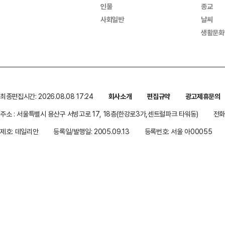
인물
종교
사회일반
날씨
생활문화
최종편집시간: 2026.08.08 17:24
회사소개
편집규약
광고제휴문의
주소 : 서울특별시 용산구 서빙고로 17, 18층(한강로3가,센트럴파크 타워동)
전화 
제호: 데일리안
등록일/발행일: 2005.09.13
등록번호: 서울 아00055