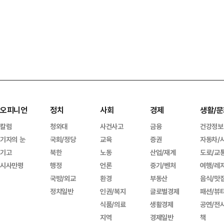
오피니언
정치
사회
경제
생활/문
칼럼
청와대
사건사고
금융
건강정보
기자의 눈
국회/정당
교육
증권
자동차/
기고
북한
노동
산업/재계
도로/교
시사만평
행정
언론
중기/벤처
여행/레
국방/외교
환경
부동산
음식/맛
정치일반
인권/복지
글로벌경제
패션/뷰
식품/의료
생활경제
공연/전
지역
경제일반
책