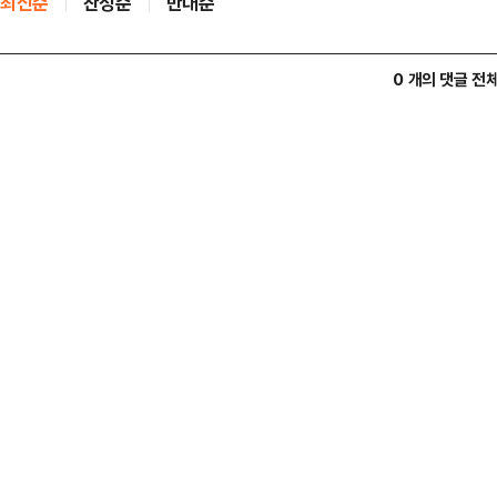
최신순
찬성순
반대순
0 개의 댓글 전