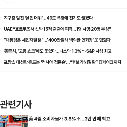
지구촌 덮친 ‘살인 더위’…49도 폭염에 전기도 끊겼다
UAE “호르무즈서 선박 15척 줄줄이 피격…1명 사망·20명 부상”
"대통령은 세입자일 뿐"…'400만달러 백악관 연회장' 또 멈췄다
美증시, '고용 쇼크'에도 웃었다…나스닥 1.3%↑·S&P 사상 최고
프랑스 대선판 흔드는 ‘러시아 검은손’…“후보가 뇌질환” 딥페이크까지
관련기사
美 4월 소비자물가 3.8%↑…3년 만에 최고