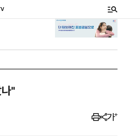
TV
았나"