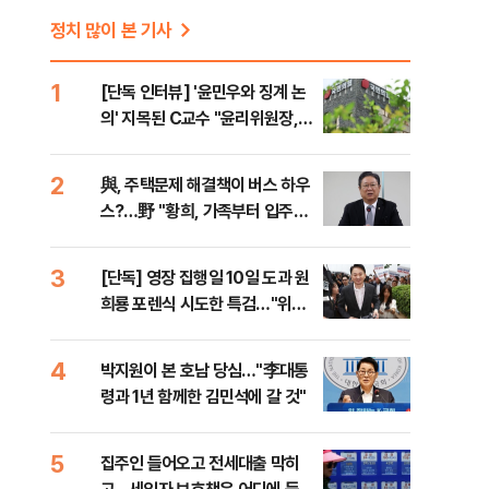
정치 많이 본 기사
1
[단독 인터뷰] '윤민우와 징계 논
의' 지목된 C교수 "윤리위원장,
외부와 논의 잘못된 행위"
2
與, 주택문제 해결책이 버스 하우
스?…野 "황희, 가족부터 입주해
라"
3
[단독] 영장 집행일 10일 도과 원
희룡 포렌식 시도한 특검…"위법
증거 수집" 지적
4
박지원이 본 호남 당심…"李대통
령과 1년 함께한 김민석에 갈 것"
5
집주인 들어오고 전세대출 막히