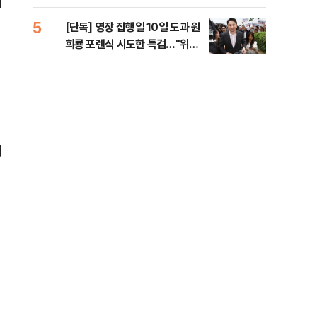
서
라"
5
10
[단독] 영장 집행일 10일 도과 원
폭염
희룡 포렌식 시도한 특검…"위법
제…
증거 수집" 지적
36
시