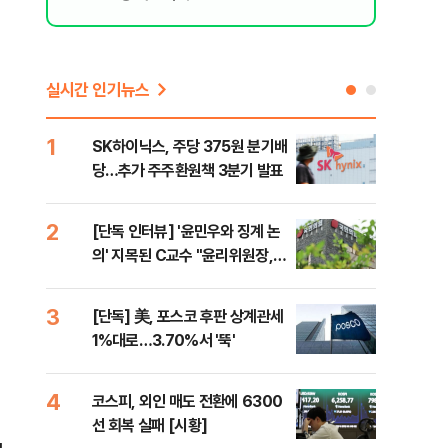
실시간 인기뉴스
1
6
SK하이닉스, 주당 375원 분기배
카카
당…추가 주주환원책 3분기 발표
결…
만
2
7
[단독 인터뷰] '윤민우와 징계 논
韓·
의' 지목된 C교수 "윤리위원장,
처음
외부와 논의 잘못된 행위"
3
8
[단독] 美, 포스코 후판 상계관세
박지
1%대로…3.70%서 '뚝'
령과
4
9
코스피, 외인 매도 전환에 6300
與,
선 회복 실패 [시황]
스?