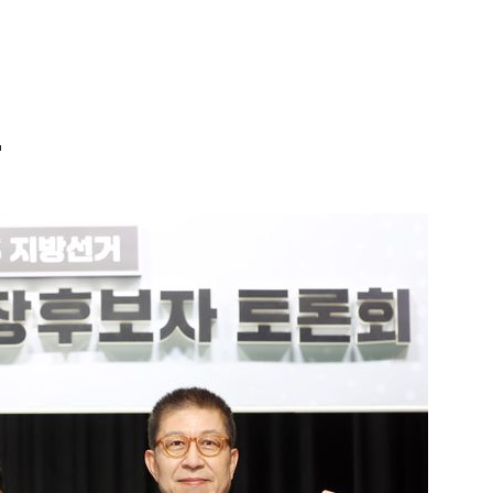
"
1
송영길·김민석, '조희대 탄핵'
법사위원들 "즉시 대법관 제청
2
하닉 프리마켓 하한가 논란에…N
일부터 상·하한가 주문금지"
3
"탕탕탕" 태국 고교서 총격...
용의자 포함 7명 숨져
4
"편해서 매일 신었는데"...전
'크록스'의 숨은 위험
5
전당대회 투표 한창인데…민주당
만명 개인정보 유출