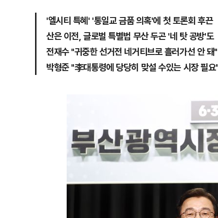
'엘시티 특혜' '통일교 금품 의혹'에 첫 토론회 후끈
산은 이전, 글로벌 특별법 무산 두곤 '네 탓 공방'도
전재수 "귀중한 선거전 네거티브로 흘러가선 안 돼"
박형준 "李대통령에 당당히 맞설 수있는 시장 필요