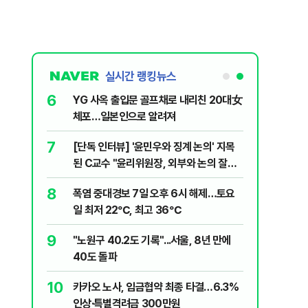
실시간 랭킹뉴스
6
 외치자…與
YG 사옥 출입문 골프채로 내리친 20대女
하라"
체포…일본인으로 알려져
7
XT "12
[단독 인터뷰] '윤민우와 징계 논의' 지목
된 C교수 "윤리위원장, 외부와 논의 잘못
된 행위"
8
8학년 학생
폭염 중대경보 7일 오후 6시 해제…토요
일 최저 22℃, 최고 36℃
9
문가가 경고한
"노원구 40.2도 기록"...서울, 8년 만에
40도 돌파
10
 당원 1.7
카카오 노사, 임금협약 최종 타결…6.3%
인상·특별격려금 300만원