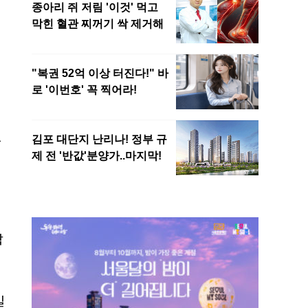
있
박
킬