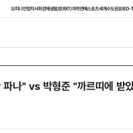
오피니언
정치
사회
경제
생활/문화
IT/과학
연예
스포츠
세계
수도권
포토
D-
안 파나" vs 박형준 "까르띠에 받