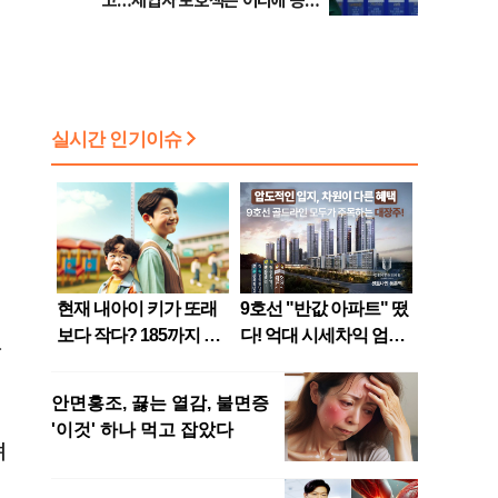
고…세입자 보호책은 어디에 등
[8/7(금) 데일리안 퇴근길뉴스]
한
며