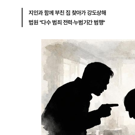
지인과 함께 부친 집 찾아가 강도상해
법원 "다수 범죄 전력·누범기간 범행"