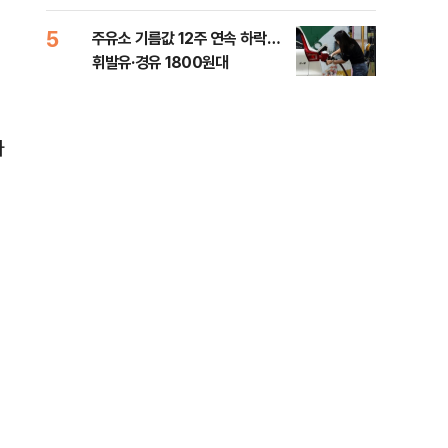
5
10
주유소 기름값 12주 연속 하락…
'속
휘발유·경유 1800원대
6시
타개
다