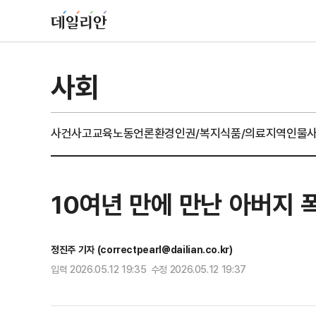
사회
사건사고
교육
노동
언론
환경
인권/복지
식품/의료
지역
인물
10여년 만에 만난 아버지 
정진주 기자 (correctpearl@dailian.co.kr)
입력 2026.05.12 19:35 수정 2026.05.12 19:37