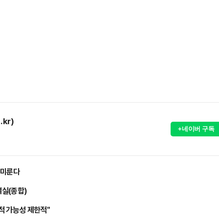
.kr)
+네이버 구독
 미룬다
결실(종합)
적 가능성 제한적"