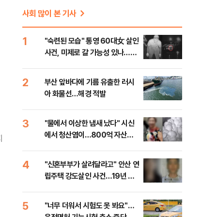
사회 많이 본 기사
1
"숙련된 모습" 통영 60대女 살인
사건, 미제로 갈 가능성 있나…범
인의 실체는?
2
부산 앞바다에 기름 유출한 러시
아 화물선…해경 적발
3
"물에서 이상한 냄새 났다" 시신
에서 청산염이…800억 자산가
지
사망 사건의 실체는?
4
"신혼부부가 살려달라고" 안산 연
립주택 강도살인 사건…19년 만
에 잡은 범인의 실체는?
5
"너무 더워서 시험도 못 봐요"…