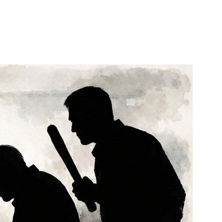
1
"숙련된 모습" 통영 60대女 
제로 갈 가능성 있나…범인의 
2
호르무즈 뒤흔드는 이란 강경
도 또 뒤집힌다”
3
[주간코인] 지금은 살 때 아
인 왜 못 오르나
4
송영길·김민석, '조희대 탄핵'
법사위원들 "즉시 대법관 제청
5
‘탄약 고갈 보도’에 격노한 트
색출하라”