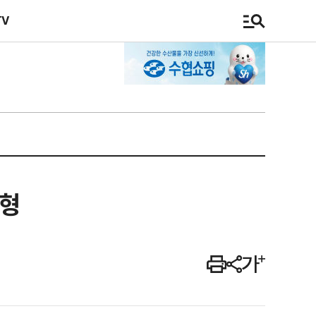
TV
실형