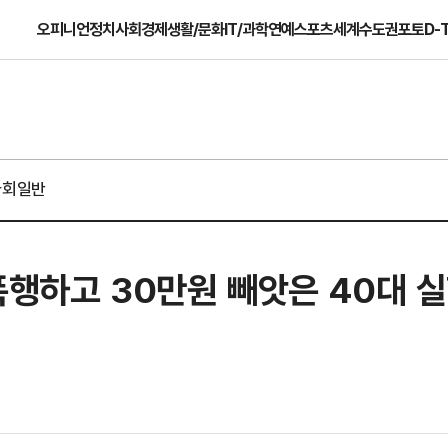
오피니언
정치
사회
경제
생활/문화
IT/과학
연예
스포츠
세계
수도권
포토
D-
사회일반
폭행하고 30만원 빼앗은 40대 