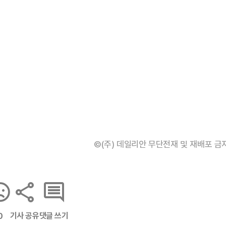
©(주) 데일리안 무단전재 및 재배포 금
기사 공유
댓글 쓰기
0