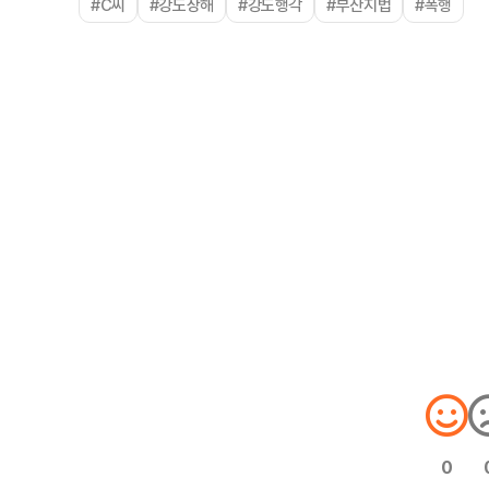
#C씨
#강도상해
#강도행각
#부산지법
#폭행
0