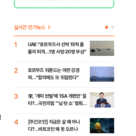
실시간 인기뉴스
1
6
UAE “호르무즈서 선박 15척 줄
이란
줄이 피격…1명 사망·20명 부상”
의…
다"
2
7
호르무즈 뒤흔드는 이란 강경
‘3
파…“합의해도 또 뒤집힌다”
공기
3
8
李, '개미 반발'에 'ISA 개편안' 질
이란
타?…국민의힘 "'남 탓 쇼' 멈춰
호르
라"
집
4
9
[주간코인] 지금은 살 때 아니
‘탄
다?…비트코인 왜 못 오르나
“유