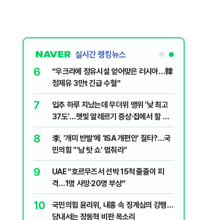
실시간 랭킹뉴스
6
살인사건, 미
“우크라에 정유시설 얻어맞은 러시아…韓
실체는?
정제유 3만t 긴급 수혈”
7
파…“합의해
입추 하루 지났는데 무더위 맹위 '낮 최고
37도'…햇빛 알레르기 증상·집에서 할 수
있는 치료법 [오늘 날씨]
8
니다?…비트코
李, '개미 반발'에 'ISA 개편안' 질타?…국
민의힘 "'남 탓 쇼' 멈춰라"
9
 외치자…與
UAE “호르무즈서 선박 15척 줄줄이 피
하라"
격…1명 사망·20명 부상”
10
럼프 “유출자
국민의힘 윤리위, 내홍 속 징계심의 강행…
당내서는 장동혁 비판 목소리