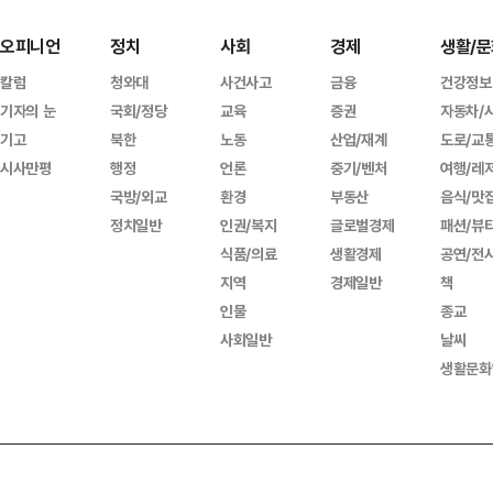
오피니언
정치
사회
경제
생활/문
칼럼
청와대
사건사고
금융
건강정보
기자의 눈
국회/정당
교육
증권
자동차/
기고
북한
노동
산업/재계
도로/교
시사만평
행정
언론
중기/벤처
여행/레
국방/외교
환경
부동산
음식/맛
정치일반
인권/복지
글로벌경제
패션/뷰
식품/의료
생활경제
공연/전
지역
경제일반
책
인물
종교
사회일반
날씨
생활문화