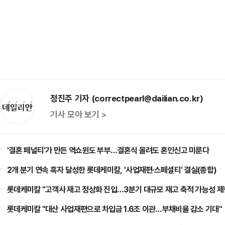
정진주 기자 (correctpearl@dailian.co.kr)
기사 모아 보기 >
'결혼 페널티'가 만든 역쇼윈도 부부…결혼식 올려도 혼인신고 미룬다
2개 분기 연속 흑자 달성한 롯데케미칼, '사업재편·스페셜티' 결실(종합)
롯데케미칼 "고객사 재고 정상화 진입…3분기 대규모 재고 축적 가능성 제
롯데케미칼 "대산 사업재편으로 차입금 1.6조 이관…부채비율 감소 기대"