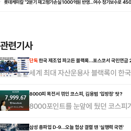
롯데케미칼 "2분기 재고평가손실 1000억원 반영…여수 정기보수로 450
관련기사
단독
한국 제조업 파고든 블랙록…포스코서 국민연금 2
세계 최대 자산운용사 블랙록이 한국 
업에 대한 투자 보폭을 넓히며 존재
로 자리해온 포스코홀딩스에서도 블랙
8000피 목전서 꺾인 코스피, 김용범 '입방정' 탓?
8000포인트를 눈앞에 뒀던 코스피
준까지 좁혀지면서 글로벌 자금의 한
운데 관련 배경에 청와대가 있다는 
본지가 금융감독원 전자공시시스템
김용범 청와대 정책실장의 '인공지능(
삼성 총파업 D-9…오늘 협상 결렬 땐 '실행력 국면'
(BlackRock Fund Advisor