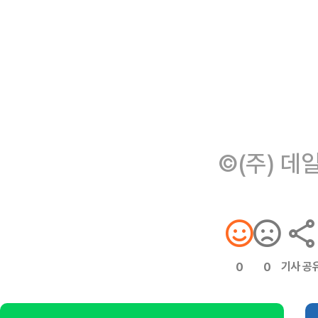
©(주) 데
기사 공
0
0