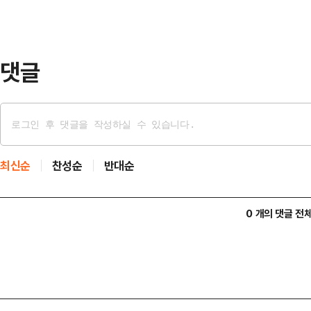
(AI 인프라 시대의 과실이) 반세기에
위에서 나온다"며 "그렇다면 그 과
되어야 …
댓글
최신순
찬성순
반대순
0 개의 댓글 전