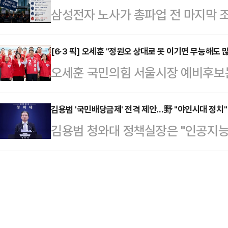
삼성전자 노사가 총파업 전 마지막 조
향을 미쳤다고 짚었다.AI 사이클에 
분석한 결과, 포스코홀딩스에서 블랙록
운 마라톤 협상에도 핵심 쟁점에서 
대급 이익을 기록 중인 상황에서 관
차가 2.06%포…
실제 파업 참여율과 법원 판단, 노조
[6·3 픽] 오세훈 "정원오 상대로 못 이기면 무능해도 
한다는 취지의 청와대 입장에 시장이
오세훈 국민의힘 서울시장 예비후보는
변수로 떠오르고 있다는 분석이 나온
반 7999.67까지 올랐던 코스피는
심사인 주택 현안에 대해 해법을 제
이날 오전 정부세종청사 중앙노동위
대 급락세를 보였…
를 상대로 선거에 못 이기면 정말 무
김용범 '국민배당금제' 전격 제안…野 "야인시대 정치"
다. 전날 열린 1차 회의는 오전 10
김용범 청와대 정책실장은 "인공지능(
세훈 후보는 12일 서울 여의도 중
이어졌지만 최종 합의에는 이르지 못
의 결과가 아니다"라며 '국민배당금제
당 선거대책위원회 발족식 및 연석
부분은 성과급…
이스북에 올린 글에서 "AI 인프라 
비전과 의견이 1000만 서울시민에게
을 만들고, 그것이 역대급 초과 세수
무비전인 정 후보에 대한 서울시민
택의 문제가 아니라 응당 고민해야 할
다"면서 이같이 말했다.그…