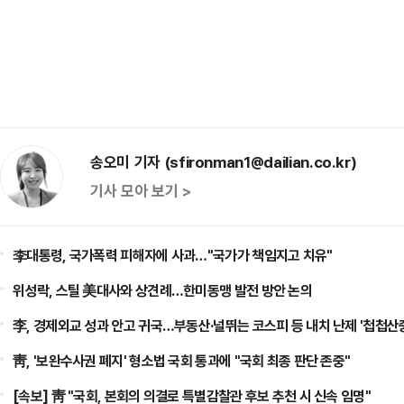
송오미 기자 (sfironman1@dailian.co.kr)
기사 모아 보기 >
李대통령, 국가폭력 피해자에 사과…"국가가 책임지고 치유"
위성락, 스틸 美대사와 상견례…한미동맹 발전 방안 논의
李, 경제외교 성과 안고 귀국…부동산·널뛰는 코스피 등 내치 난제 '첩첩산
靑, '보완수사권 폐지' 형소법 국회 통과에 "국회 최종 판단 존중"
[속보] 靑 "국회, 본회의 의결로 특별감찰관 후보 추천 시 신속 임명"