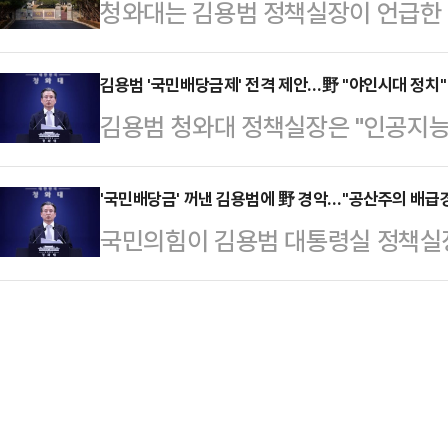
청와대는 김용범 정책실장이 언급한 인
입당 및 인천 연수갑 보궐선거 출마를
니 물가, 공공요금 부담까지 겹치며 
체 호황으로 국내 기업이 거둔 수익
찬대 더불어민주당 인천시장 후보의 
다"며…
금' 제도에 대해 청와대의 공식 입장
김용범 '국민배당금제' 전격 제안…野 "야인시대 정치"
갑에 국민의힘 소속으로 공천 신청을
김용범 청와대 정책실장은 "인공지능(
일 오후 언론 공지를 통해 "정책실
힘 후보는 현재 박종진 인천 서을 
의 결과가 아니다"라며 '국민배당금제
내부 논의나 검토와 무관한 개인 의견
전 위원장은 "공관…
이스북에 올린 글에서 "AI 인프라 
'국민배당금' 꺼낸 김용범에 野 경악…"공산주의 배급
페이스북을 통해 "AI 인프라 시대의
국민의힘이 김용범 대통령실 정책실장
을 만들고, 그것이 역대급 초과 세수
니다"라며 이를 국민에 환원하기 위
이재명 대통령의 직접 해명과 김 실
택의 문제가 아니라 응당 고민해야 할
"이 과실은 반…
언 이후 주가가 폭락했다며 책임론을 
(AI 인프라 시대의 과실이) 반세기에
발상'으로 규정하며 공세 수위를 높
위에서 나온다"며 "그렇다면 그 과
북에 "드디어 공산당 본색이 드러났다
되어야 …
뺏어서 나눠주겠다는 것"이라며 "많