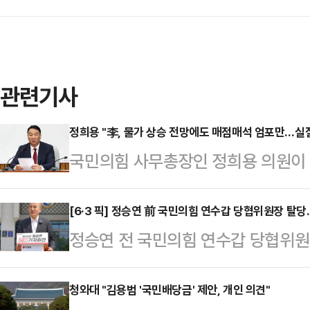
관련기사
정희용 "李, 물가 상승 전망에도 매점매석 엄포만…실
국민의힘 사무총장인 정희용 의원이 
대해 "물가 급등의 원인과 정부 대응
에 대한 엄포만 이어지는 모습에 국
[6·3 픽] 정승연 前 국민의힘 연수갑 당협위원장 탈
정승연 전 국민의힘 연수갑 당협위원
비판했다.정희용 의원은 12일 자신의
로 6·3 인천 연수갑 보궐선거에 출
발표한 자료에 따르면, 최근 유가 충격
위원장은 13일 이준석 개혁신당 대
청와대 "김용범 '국민배당금' 제안, 개인 의견"
어올릴 수 있다고 전망했다"고 운을 