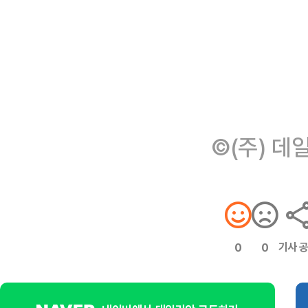
©(주) 데
기사 
0
0