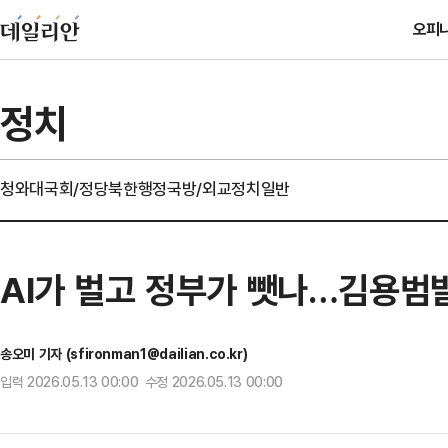
오피
정치
청와대
국회/정당
북한
행정
국방/외교
정치일반
AI가 벌고 정부가 뺏나…김용범발
송오미 기자 (sfironman1@dailian.co.kr)
입력 2026.05.13 00:00 수정 2026.05.13 00:00