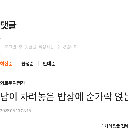
히 일하고 누가 투자를 늘릴까. 적자
다.국민배당금은…
댓글
최신순
찬성순
반대순
외로운여행자
남이 차려놓은 밥상에 순가락 얹
2026.05.13
08:15
1 개의 댓글 전