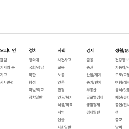
오피니언
정치
사회
경제
생활/문
칼럼
청와대
사건사고
금융
건강정보
기자의 눈
국회/정당
교육
증권
자동차/
기고
북한
노동
산업/재계
도로/교
시사만평
행정
언론
중기/벤처
여행/레
국방/외교
환경
부동산
음식/맛
정치일반
인권/복지
글로벌경제
패션/뷰
식품/의료
생활경제
공연/전
지역
경제일반
책
인물
종교
사회일반
날씨