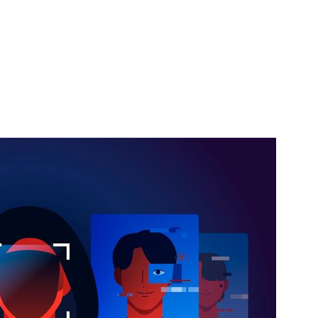
1
[데일리안 오늘뉴스 종합] 축
인 심판에 성접대 의혹, 李대통
지율 하락 의식했나, 삼전닉스
2
"삼성·SK보다 싸게 달라"…애
물, SK하이닉스 프리마켓 시초
에 '더 비싸다' 퇴짜
점화, 김민석 "과반 승리 가능성
3
美증시 급제동…다우 464P↓
S&P500·나스닥도 동반 하락
4
"탄약 왜 부족한 거야"…트럼프
무기고 고갈'에 국방장관 질책
5
美 원정출산 전면 차단…트럼프
민권 금지' 행정명령 서명