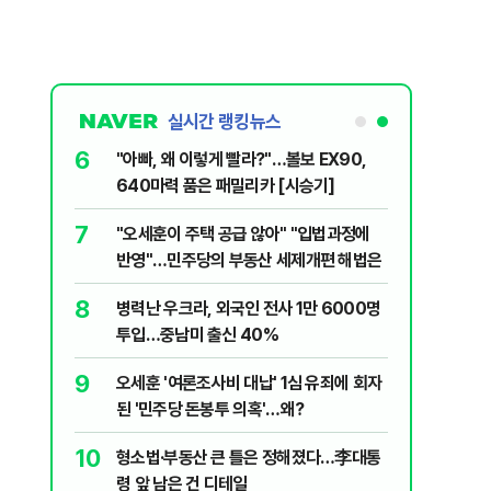
실시간 랭킹뉴스
6
구협회 외국
"아빠, 왜 이렇게 빨라?"…볼보 EX90,
령 20대 지
640마력 품은 패밀리카 [시승기]
 올인은 금
7
플, 中창신
"오세훈이 주택 공급 않아" "입법과정에
가 논란 재
반영"…민주당의 부동산 세제개편 해법은
 99%" 등
8
,
병력난 우크라, 외국인 전사 1만 6000명
투입…중남미 출신 40%
9
, '이란전
오세훈 '여론조사비 대납' 1심 유죄에 회자
된 '민주당 돈봉투 의혹'…왜?
10
, '출생시
형소법·부동산 큰 틀은 정해졌다…李대통
령 앞 남은 건 디테일