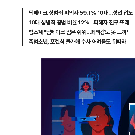
딥페이크 성범죄 피의자 59.1% 10대…성인 압도
10대 성범죄 공범 비율 12%…피해자 친구·또래
법조계 "딥페이크 입문 쉬워…죄책감도 못 느껴"
촉법소년, 포렌식 불가해 수사 어려움도 뒤따라