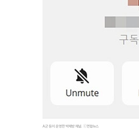
A군 등이 운영한 박제방 채널. ⓒ연합뉴스