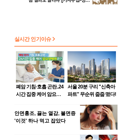
큼 결과도 달라야 [기자수첩-정책
경제]