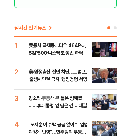
실시간 인기뉴스
1
6
美증시 급제동…다우 464P↓,
오세
S&P500·나스닥도 동반 하락
죄에
혹'
2
7
美 원정출산 전면 차단…트럼프,
근거
'출생시민권 금지' 행정명령 서명
신천
3
8
형소법·부동산 큰 틀은 정해졌
"삼
다…李대통령 앞 남은 건 디테일
中창
4
9
"오세훈이 주택 공급 않아" "입법
"탄
과정에 반영"…민주당의 부동산
'이