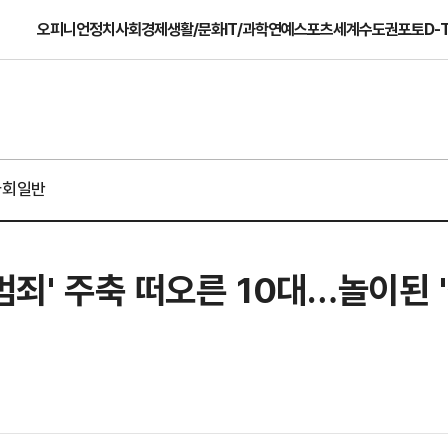
오피니언
정치
사회
경제
생활/문화
IT/과학
연예
스포츠
세계
수도권
포토
D-
사회일반
범죄' 주축 떠오른 10대…놀이된 