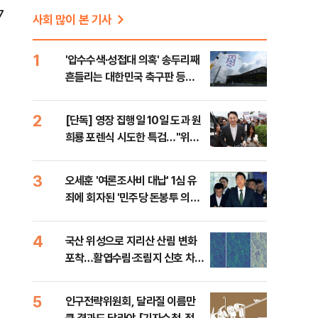
7
사회 많이 본 기사
1
'압수수색·성접대 의혹' 송두리째
흔들리는 대한민국 축구판 등
[8/7(금) 데일리안 출근길 뉴스]
2
[단독] 영장 집행일 10일 도과 원
희룡 포렌식 시도한 특검…"위법
증거 수집" 지적
3
오세훈 '여론조사비 대납' 1심 유
죄에 회자된 '민주당 돈봉투 의
혹'…왜?
4
국산 위성으로 지리산 산림 변화
포착…활엽수림·조림지 신호 차이
확인
5
인구전략위원회, 달라질 이름만