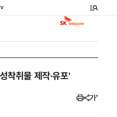
TV
'성착취물 제작·유포'