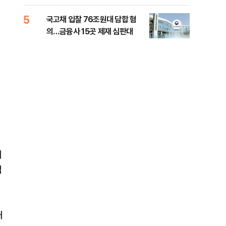
세제개편 해법은
질
5
10
국고채 입찰 76조원대 담합 혐
美민
의…금융사 15곳 제재 심판대
면 
조
기
검
채