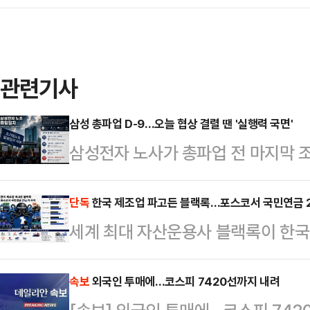
관련기사
삼성 총파업 D-9…오늘 협상 결렬 땐 '실행력 국면'
삼성전자 노사가 총파업 전 마지막 조
운 마라톤 협상에도 핵심 쟁점에서 
실제 파업 참여율과 법원 판단, 노조
단독
한국 제조업 파고든 블랙록…포스코서 국민연금 2
세계 최대 자산운용사 블랙록이 한국 
변수로 떠오르고 있다는 분석이 나온
업에 대한 투자 보폭을 넓히며 존재
이날 오전 정부세종청사 중앙노동위
로 자리해온 포스코홀딩스에서도 블랙
속보
외국인 투매에…코스피 7420선까지 내려
다. 전날 열린 1차 회의는 오전 10