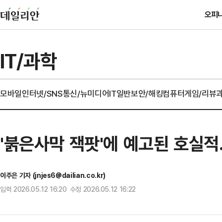
오피
IT/과학
모바일
인터넷/SNS
통신/뉴미디어
IT일반
보안/해킹
컴퓨터
게임/리뷰
'붉은사막 잭팟'에 예고된 호실적
이주은 기자 (jnjes6@dailian.co.kr)
입력 2026.05.12 16:20 수정 2026.05.12 16:22