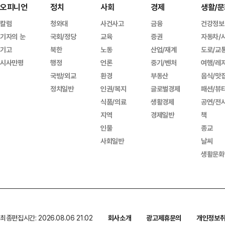
오피니언
정치
사회
경제
생활/문
칼럼
청와대
사건사고
금융
건강정보
기자의 눈
국회/정당
교육
증권
자동차/
기고
북한
노동
산업/재계
도로/교
시사만평
행정
언론
중기/벤처
여행/레
국방/외교
환경
부동산
음식/맛
정치일반
인권/복지
글로벌경제
패션/뷰
식품/의료
생활경제
공연/전
지역
경제일반
책
인물
종교
사회일반
날씨
생활문화
최종편집시간: 2026.08.06 21:02
회사소개
광고제휴문의
개인정보