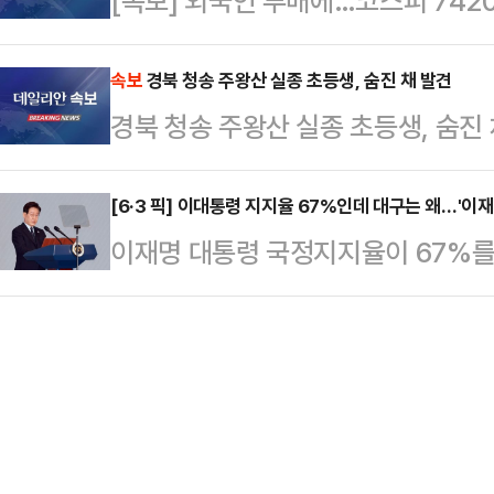
[속보] 외국인 투매에…코스피 742
준까지 좁혀지면서 글로벌 자금의 한
이어졌지만 최종 합의에는 이르지 못
본지가 금융감독원 전자공시시스템
부분은 성과급…
속보
경북 청송 주왕산 실종 초등생, 숨진 채 발견
(BlackRock Fund Advisor
경북 청송 주왕산 실종 초등생, 숨진 
분석한 결과, 포스코홀딩스에서 블랙록
차가 2.06%포…
[6·3 픽] 이대통령 지지율 67%인데 대구는 왜…'이재
이재명 대통령 국정지지율이 67%를
서는 여야가 오차범위 내 초박빙 접전
과'가 대구에서만큼은 온전히 작동하
이다. 정치권에서는 이른바 '샤이 보
동하고 있다는 분석을 내놨다.MBC
28~29일 무선 100% 전화면접 