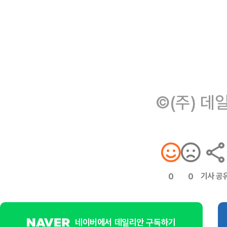
©(주) 데
기사 공
0
0
네이버에서 데일리안 구독하기