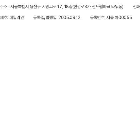
주소 : 서울특별시 용산구 서빙고로 17, 18층(한강로3가,센트럴파크 타워동)
전화 
제호: 데일리안
등록일/발행일: 2005.09.13
등록번호: 서울 아00055