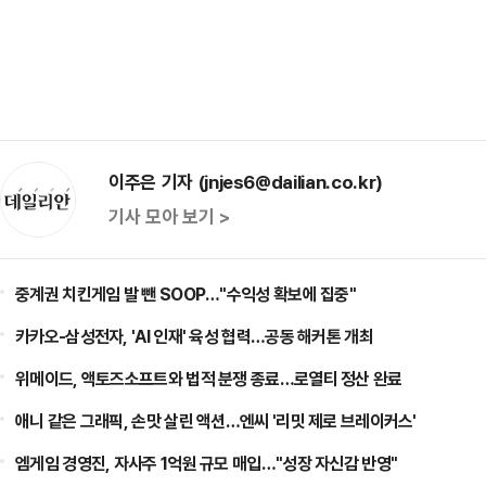
이주은 기자 (jnjes6@dailian.co.kr)
기사 모아 보기 >
중계권 치킨게임 발 뺀 SOOP…"수익성 확보에 집중"
카카오-삼성전자, 'AI 인재' 육성 협력…공동 해커톤 개최
위메이드, 액토즈소프트와 법적 분쟁 종료…로열티 정산 완료
애니 같은 그래픽, 손맛 살린 액션…엔씨 '리밋 제로 브레이커스'
엠게임 경영진, 자사주 1억원 규모 매입…"성장 자신감 반영"