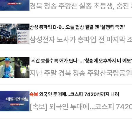
경북 청송 주왕산 실종 초등생, 숨진 
이다. 정치권에서는 이른바 '샤이 보
동하고 있다는 분석을 내놨다.MBC
삼성 총파업 D-9…오늘 협상 결렬 땐 '실행력 국면'
28~29일 무선 100% 전화면접 
삼성전자 노사가 총파업 전 마지막 조
이 대통령 국정 긍정평가는 61%, 
운 마라톤 협상에도 핵심 쟁점에서 
면 대구 민심도 이 대…
실제 파업 참여율과 법원 판단, 노조
"시간 흐를수록 애가 탄다"…'청송에 오후까지 비 예보
지난 주말 경북 청송 주왕산국립공
변수로 떠오르고 있다는 분석이 나온
당국이 사흘째 수색 작업을 벌이고 
이날 오전 정부세종청사 중앙노동위
경찰과 소방은 헬기와 대규모 인력을
속보
외국인 투매에…코스피 7420선까지 내려
다. 전날 열린 1차 회의는 오전 10
[속보] 외국인 투매에…코스피 742
방본부는 야간 수색에서 인력 80명(
이어졌지만 최종 합의에는 이르지 못
원 12명)과 열화상 카메라가 장착된
부분은 성과급…
관계자는 12일 "전날 야간 수색은 