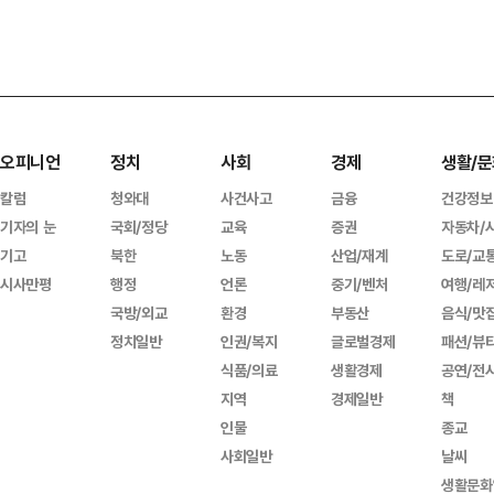
오피니언
정치
사회
경제
생활/문
칼럼
청와대
사건사고
금융
건강정보
기자의 눈
국회/정당
교육
증권
자동차/
기고
북한
노동
산업/재계
도로/교
시사만평
행정
언론
중기/벤처
여행/레
국방/외교
환경
부동산
음식/맛
정치일반
인권/복지
글로벌경제
패션/뷰
식품/의료
생활경제
공연/전
지역
경제일반
책
인물
종교
사회일반
날씨
생활문화