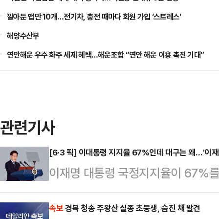
깔아둔 앱만 10개…전기차, 충전 때마다 회원 가입 ‘스트레스’
해양수산부
연안해운 우수 화주 세제 혜택…해운조합 “연안 해운 이용 촉진 기대”
관련기사
[6·3 픽] 이대통령 지지율 67%인데 대구는 왜…'이재
이재명 대통령 국정지지율이 67%를
서는 여야가 오차범위 내 초박빙 접전
과'가 대구에서만큼은 온전히 작동하
속보
경북 청송 주왕산 실종 초등생, 숨진 채 발견