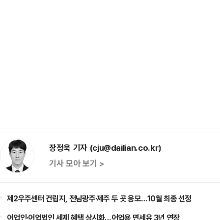
장정욱 기자 (cju@dailian.co.kr)
기사 모아 보기 >
제2우주센터 건립지, 전남광주·제주 두 곳 응모…10월 최종 선정
어업인·어업법인 세제 혜택 상시화…어업용 면세유 3년 연장