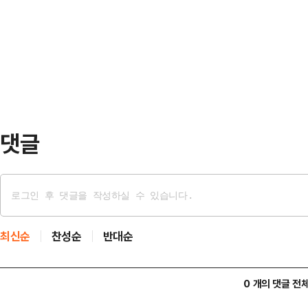
특별히 발견된 점은 없었다"면서 "오
혔다.수색대는…
댓글
최신순
찬성순
반대순
0 개의 댓글 전