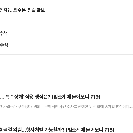
 인지?…합수본, 진술 확보
수수색
수수색
…'특수상해' 적용 쟁점은? [법조계에 물어보니 719]
 사업주가 구속됐다. 경찰은 구체적인 사건 조사를 진행한 뒤 검찰에 송치할 방침이다.
에 대한 판단에 따라 혐의가 다르게 적용될 것으로 전망된다. 법조계는 사업주가 특수상해
원지방법원 김홍섭 영장전담 부장판사는 특수상해 등 혐의를 받은 화성시 만세구 향남읍 
의자심문(영장실질심사)을 열고 영장을 발부했다. 증거 인멸 및 도주…
추 골절 의심…형사처벌 가능할까? [법조계에 물어보니 718]