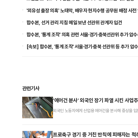
'외유성 출장 의혹' 노태악, 배우자 현지수행 공무원 배정 사전
합수본, 선거 관리 지침 메일 보낸 선관위 관계자 입건
합수본, '통계 조작' 의혹 관련 서울·경기·충북선관위 추가 압
[속보] 합수본, '통계 조작' 서울·경기·충북 선관위 등 추가 압
관련기사
'에어건 분사' 외국인 장기 파열 시킨 사업주
외국인 노동자에게 산업용 에어건을 분사해 중상을 입힌
번 사건은 범행에 사용된 '에어건'이 위험한 물건인지
처벌 받을 경우 실형을 피하기 어렵다고 봤다.전날 수
재 금속세척업체 대표 A씨(60대)에 대한 구속 전 피
프로축구 경기 중 거친 반칙에 피해자는 척