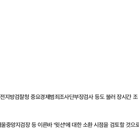
대전지방검찰청 중요경제범죄조사단부장검사 등도 불러 장시간 조
서울중앙지검장 등 이른바 '윗선'에 대한 소환 시점을 검토할 것으