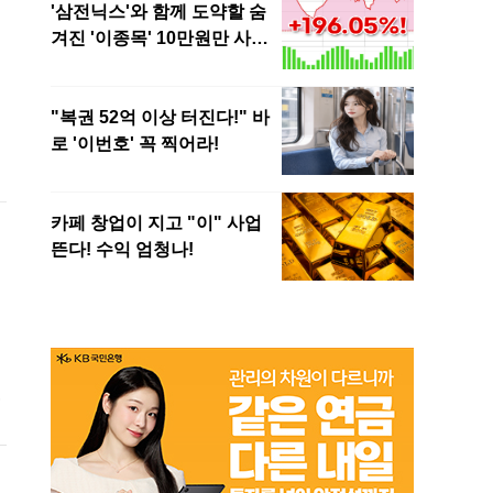
이
로
소