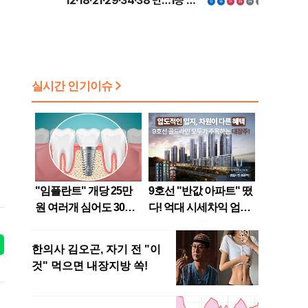
'12·18·21·29·34·38'번…1등 당
첨지역 어디?