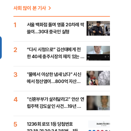
사회 많이 본 기사
1
서울 백화점 돌며 명품 20차례 싹
쓸이…30대 중국인 실형
2
“다시 시청으로” 김선태에게 전
한 40세 충주시장의 재치 있는 제
안…추천 2000개
3
"물에서 이상한 냄새 났다" 시신
에서 청산염이…800억 자산가
사망 사건의 실체는?
4
"신혼부부가 살려달라고" 안산 연
립주택 강도살인 사건…19년 만
에 잡은 범인의 실체는?
5
1236회 로또 1등 당첨번호