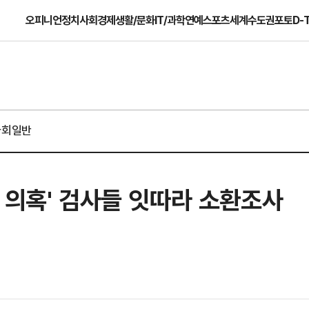
오피니언
정치
사회
경제
생활/문화
IT/과학
연예
스포츠
세계
수도권
포토
D-
사회일반
 의혹' 검사들 잇따라 소환조사