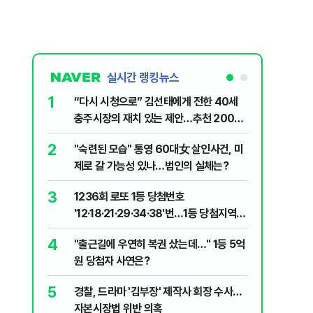
실시간 랭킹뉴스
1
6
“다시 시청으로” 김선태에게 전한 40세
김민석, 
충주시장의 재치 있는 제안…추천 2000
누적 결과
개
2
7
"숙련된 모습" 통영 60대女 살인사건, 미
"정청래,
제로 갈 가능성 있나…범인의 실체는?
말라"…친
격돌
3
8
1236회 로또 1등 당첨번호
최악의 
'12·18·21·29·34·38'번…1등 당첨지역
낮 최고 
어디?
4
9
"출근길에 우연히 복권 샀는데…" 1등 5억
‘탄약 고
원 당첨자 사연은?
색출하라
5
10
경찰, 드라마 '김부장' 제작사 회장 수사…
장애인 밀
자본시장법 위반 의혹
심도 실형