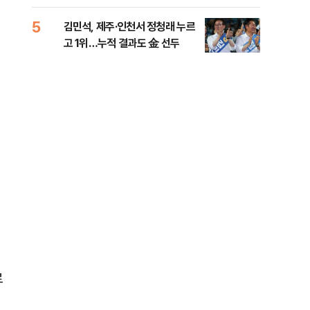
리
5
10
김민석, 제주·인천서 정청래 누르
헤그
고 1위…누적 결과도 金 선두
60
구
로