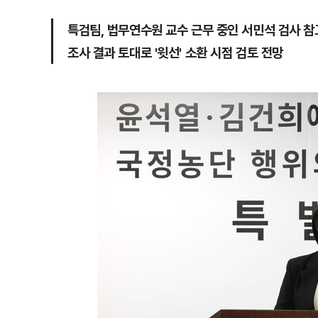
특검팀, 법무연수원 교수 근무 중인 서민석 검사 참
조사 결과 토대로 '윗선' 소환 시점 검토 전망