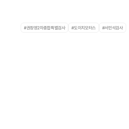
#권창영2차종합특별검사
#도이치모터스
#서민석검사