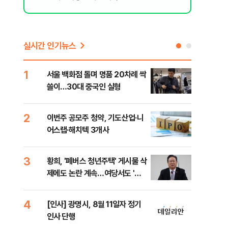
실시간 인기뉴스
1
6
서울 백화점 돌며 명품 20차례 싹
"정
쓸이…30대 중국인 실형
도 
원 
2
7
이번주 공모주 청약, 기도산업·니
李,
어스랩·해치텍 3개사
국민
李 
3
8
황희, '폐버스 청년주택' 게시물 삭
[단
제에도 논란 계속…여당서도 '내
1%
로남불' 비판
4
9
[인사] 광명시, 8월 11일자 정기
[속
인사 단행
선거