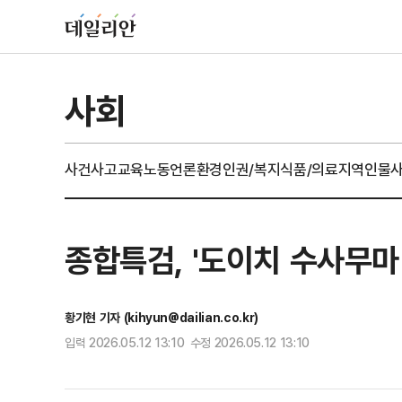
사회
사건사고
교육
노동
언론
환경
인권/복지
식품/의료
지역
인물
종합특검, '도이치 수사무마
황기현 기자 (kihyun@dailian.co.kr)
입력 2026.05.12 13:10 수정 2026.05.12 13:10