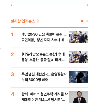
실시간 인기뉴스
1
6
李, '20·30 민심' 확보에 분주…
고수
국민의힘, '청년 지지' 사수 위해
27
李 견제 사활
수
2
7
[데일리안 오늘뉴스 종합] 李대
서울
통령, 부동산 '공급 절벽' 타개 총
쓸이
력전, 국민의힘, '청년 지지' 사수
위해 李 견제 사활 등
3
8
폭염 덮친 대한민국…온열질환자
경찰
누적 3000명 넘어
수사
4
9
황희, '폐버스 청년주택' 게시물 삭
최악
제에도 논란 계속…여당서도 '내
계속