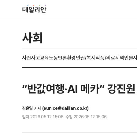
사회
사건사고
교육
노동
언론
환경
인권/복지
식품/의료
지역
인물
“반값여행·AI 메카” 강진원
김윤일 기자 (eunice@dailian.co.kr)
입력 2026.05.12 15:06 수정 2026.05.12 15:06