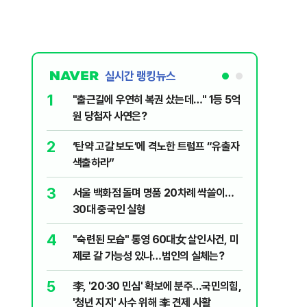
실시간 랭킹뉴스
1
6
"출근길에 우연히 복권 샀는데…" 1등 5억
"정청래,
원 당첨자 사연은?
말라"…친
격돌
2
7
‘탄약 고갈 보도’에 격노한 트럼프 “유출자
美 해상봉
색출하라”
그섬 1주
3
8
서울 백화점 돌며 명품 20차례 싹쓸이…
[데일리안
30대 중국인 실형
산 '공급 
년 지지'
4
9
"숙련된 모습" 통영 60대女 살인사건, 미
최악의 
제로 갈 가능성 있나…범인의 실체는?
낮 최고 
5
10
李, '20·30 민심' 확보에 분주…국민의힘,
폭염 덮
'청년 지지' 사수 위해 李 견제 사활
3000명