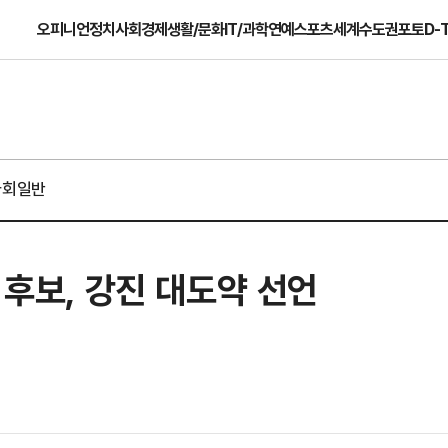
오피니언
정치
사회
경제
생활/문화
IT/과학
연예
스포츠
세계
수도권
포토
D-
사회일반
 후보, 강진 대도약 선언