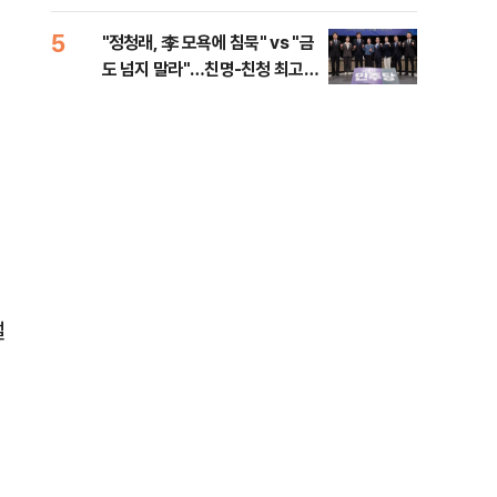
로남불' 비판
5
10
"정청래, 李 모욕에 침묵" vs "금
"군
도 넘지 말라"…친명-친청 최고위
이란
원 후보, 제주서 격돌
설