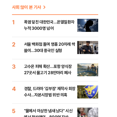
사회 많이 본 기사
1
폭염 덮친 대한민국…온열질환자
누적 3000명 넘어
2
서울 백화점 돌며 명품 20차례 싹
쓸이…30대 중국인 실형
3
고수온 피해 확산…포항 양식장
27곳서 물고기 28만마리 폐사
4
경찰, 드라마 '김부장' 제작사 회장
수사…자본시장법 위반 의혹
5
"물에서 이상한 냄새 났다" 시신