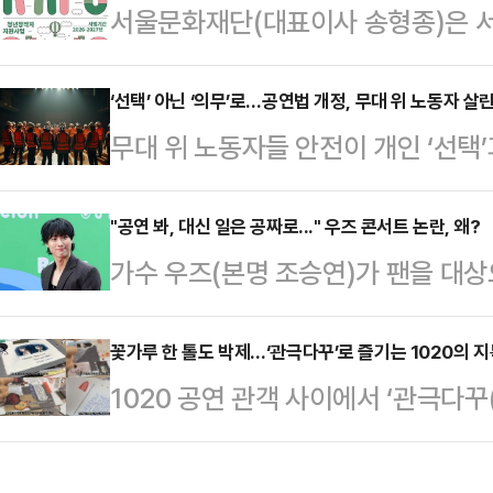
서울문화재단(대표이사 송형종)은 
를 반영해 기관 누리집 내에 ‘아르코 
원천창작자 지원사업인 ‘2026 K-
시판은 단순한 예술인의 의견 수렴을
천창작자란, 공연·전시 등 최종 결
‘선택’ 아닌 ‘의무’로…공연법 개정, 무대 위 노동자 
상시 소통 창구로, 현장의 목소리를 
무대 위 노동자들 안전이 개인 ‘선택’
고 신작을 집필·설계하는 예술생태계
을 높이겠다는 의지를 담았다.기존에
해법으로 전문가들은 “강력한 법과 
은 국비-지방비 매칭 사업으로, 서울
장과의 대화) ‘현장…
2%에 불과한 산재보험 가입률과 공
"공연 봐, 대신 일은 공짜로..." 우즈 콘서트 논란, 왜?
억원(60%)을 더해 총 90억원의 예
가수 우즈(본명 조승연)가 팬을 대상
리 인력의 부재라는 구조적 문제의 
명을 집중적으로 육성한다는 점에서 
지며 논란이 일고 있다.최근 온라인
‘의무’로 규정하는 공연법 개정이 
대상으로 다양한…
'Archive.1' 독일 공연 관련 스
꽃가루 한 톨도 박제…‘관극다꾸’로 즐기는 1020의 
회에 발의되어 논의 중인 공연법 개
1020 공연 관객 사이에서 ‘관극다
트 담당자의 지인이라고 밝힌 작성자
법적 장치이다. 현행 예술인 산재보
불리는 아날로그 기록 문화가 확산하고
시 관객 질서 유지/MD 부스/쇼 러
해야 하는 ‘선택 사…
플릿 등을 활용해 다이어리 한 페이
정"이라고 적었다.문제는 공고에 '무급',