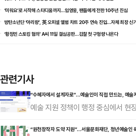
‘미워요’로 시작해 스타디움까지…임영웅, 팬들에게 전한 10주년 진심
방탄소년단 ‘아리랑’, 英 오피셜 앨범 차트 20주 연속 진입…자체 최장 신
‘황정민 스토킹 혐의’ A씨 11일 결심공판…검찰 첫 구형량 나온다
관련기사
“수혜자에서 설계자로”…예술인이 직접 만드는, 예
예술 지원 정책이 행정 중심에서 현
현장에서는 행정 기관과 예술가 사이
리가 꾸준히 제기되어 왔다. 한국문
“원천창작자 도약 지원”…서울문화재단, 청년예술인 육성