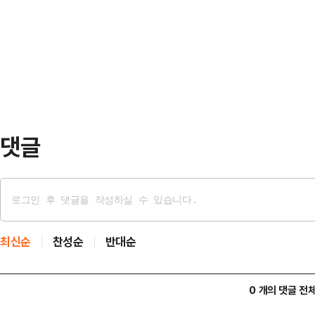
환경에 익숙한 젊은 층이 오프라인 
건이 포함돼 있었고 자격 조건으로는 '
소장하려는 움직임으로 해석된다.과거
에 끼워 보관하는 ‘수집’의 형태가 주
티켓북의 기능을 포함하면서도 관객의
연장에서 수령한 …
댓글
최신순
찬성순
반대순
0 개의 댓글 전