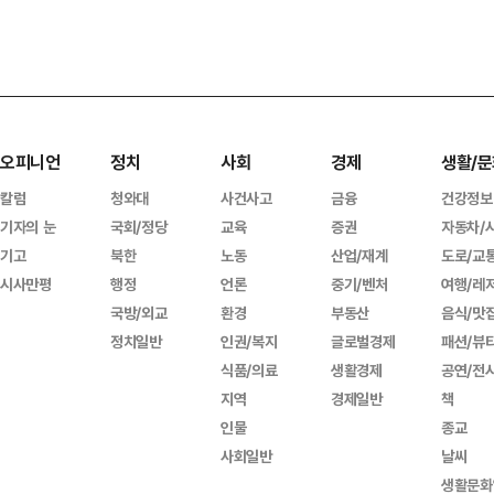
오피니언
정치
사회
경제
생활/문
칼럼
청와대
사건사고
금융
건강정보
기자의 눈
국회/정당
교육
증권
자동차/
기고
북한
노동
산업/재계
도로/교
시사만평
행정
언론
중기/벤처
여행/레
국방/외교
환경
부동산
음식/맛
정치일반
인권/복지
글로벌경제
패션/뷰
식품/의료
생활경제
공연/전
지역
경제일반
책
인물
종교
사회일반
날씨
생활문화