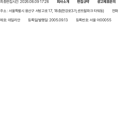
최종편집시간: 2026.08.09 17:28
회사소개
편집규약
광고제휴문의
주소 : 서울특별시 용산구 서빙고로 17, 18층(한강로3가,센트럴파크 타워동)
전화 
제호: 데일리안
등록일/발행일: 2005.09.13
등록번호: 서울 아00055