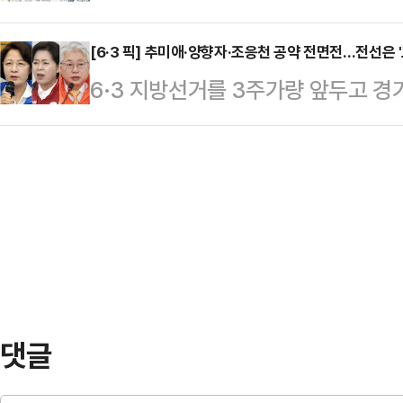
대한 시장 기대감이 커지고 있다.이
입장을 물었다.두 후보는 11일 강원
‘ACE K휴머노이드로봇산업TOP2+
[6·3 픽] 추미애·양향자·조응천 공약 전면전…전선은 
방선거 강원도지사 후보자 토론회에서
6·3 지방선거를 3주가량 앞두고 
중 1위를 차지했다.12일 한국거래소에
보의 과거 서울시장 출마 당시 발언
입했다. 후보들은 경기도 최대 현안인 
이드로봇산업TOP2+’의 최근 1개월
됐을까"라고 말했다.…
전선을 형성하고, 공약 발표를 곁들
내 상장된 휴머노이드 ETF 8종목 
더불어민주당 경기지사 후보는 11일
해당 ETF는 지난달 7일 상장 이후 
위한 첫 기자회견에서 '수도권 30분
달성…
을 들고 나왔다. 우선 추 후보는 'GT
했다.추 후보는 "GTX 1기 A·B·
댓글