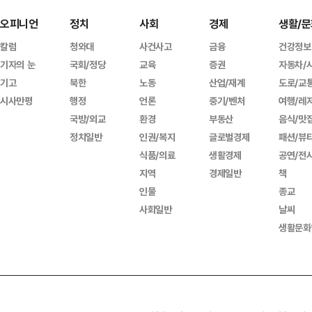
오피니언
정치
사회
경제
생활/문
칼럼
청와대
사건사고
금융
건강정보
기자의 눈
국회/정당
교육
증권
자동차/
기고
북한
노동
산업/재계
도로/교
시사만평
행정
언론
중기/벤처
여행/레
국방/외교
환경
부동산
음식/맛
정치일반
인권/복지
글로벌경제
패션/뷰
식품/의료
생활경제
공연/전
지역
경제일반
책
인물
종교
사회일반
날씨
생활문화