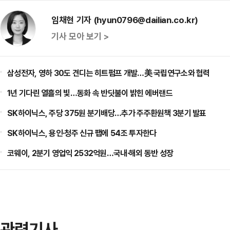
임채현 기자 (hyun0796@dailian.co.kr)
기사 모아 보기 >
삼성전자, 영하 30도 견디는 히트펌프 개발…美 국립연구소와 협력
1년 기다린 열흘의 빛…동화 속 반딧불이 밝힌 에버랜드
SK하이닉스, 주당 375원 분기배당…추가 주주환원책 3분기 발표
SK하이닉스, 용인·청주 신규 팹에 54조 투자한다
코웨이, 2분기 영업익 2532억원…국내·해외 동반 성장
관련기사