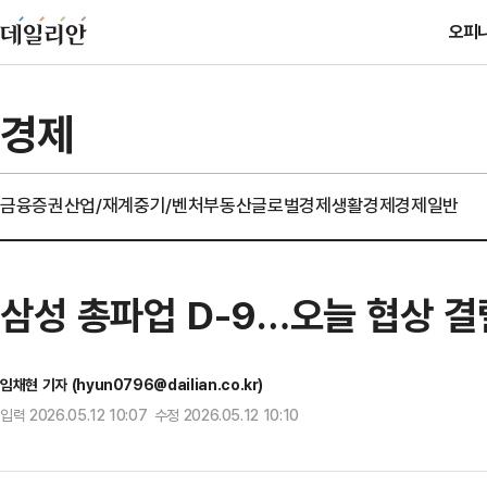
오피
경제
금융
증권
산업/재계
중기/벤처
부동산
글로벌경제
생활경제
경제일반
삼성 총파업 D-9…오늘 협상 결렬
임채현 기자 (hyun0796@dailian.co.kr)
입력 2026.05.12 10:07 수정 2026.05.12 10:10