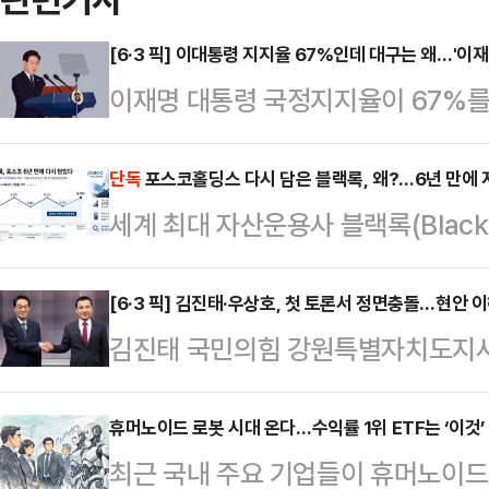
[6·3 픽] 이대통령 지지율 67%인데 대구는 왜…'이재
이재명 대통령 국정지지율이 67%를
서는 여야가 오차범위 내 초박빙 접전
과'가 대구에서만큼은 온전히 작동하
단독
포스코홀딩스 다시 담은 블랙록, 왜?…6년 만에 
세계 최대 자산운용사 블랙록(Black
이다. 정치권에서는 이른바 '샤이 보
분을 다시 6%대로 끌어올렸다. 아
동하고 있다는 분석을 내놨다.MBC
되는 시점에서 글로벌 자금의 한국 
[6·3 픽] 김진태·우상호, 첫 토론서 정면충돌…현안 
28~29일 무선 100% 전화면접 
김진태 국민의힘 강원특별자치도지사
다.11일 금융감독원 전자공시시스
이 대통령 국정 긍정평가는 61%, 
후보가 첫 토론회에서 강원 현안 이
(BlackRock Fund Advisor
면 대구 민심도 이 대…
다. 김 후보는 동서고속철 등 주요 
휴머노이드 로봇 시대 온다…수익률 1위 ETF는 ‘이것’
유해 지분율 6.23%(4월22일 기준
최근 국내 주요 기업들이 휴머노이드
도를 따졌고, 우 후보는 김 후보의 
보고서 기준 455만5963주(5.23%