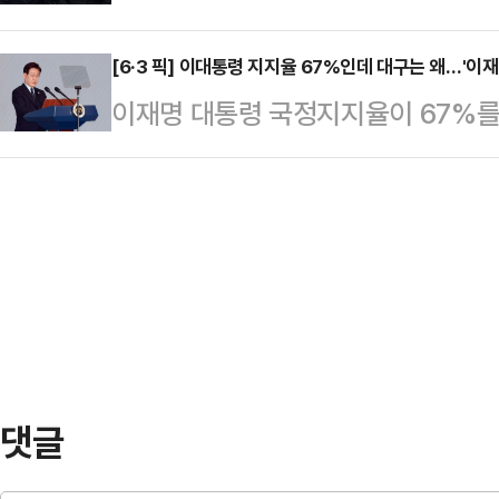
혀지는 분위기다. 당초 선거 때마다
위터)에 "지금까지 관할당국은 왜 이
거를 치르겠다는…
명 정부 출범 첫 선거라는 벽에 가로
[6·3 픽] 이대통령 지지율 67%인데 대구는 왜…'이재
며 이같이 말했다.그는 "보도에 진
이재명 대통령 국정지지율이 67%를
규제에 따른 전셋값 상승 우려 등 영
수익활동에도 정도가 있는 것이다. 
서는 여야가 오차범위 내 초박빙 접전
책임론 떠넘기기에 사활을 걸고 있다
공동체 안의 …
과'가 대구에서만큼은 온전히 작동하
오후 서울 구로구 주택가 단지 일대
이다. 정치권에서는 이른바 '샤이 보
회견을 마친 후, 기자들과 만나 "서
동하고 있다는 분석을 내놨다.MBC
이 될 수…
28~29일 무선 100% 전화면접 
이 대통령 국정 긍정평가는 61%, 
면 대구 민심도 이 대…
댓글