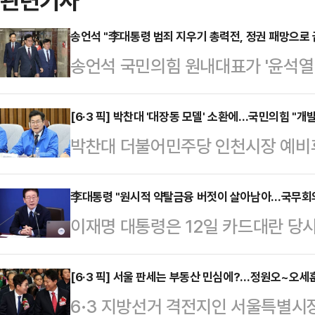
관련기사
송언석 "李대통령 범죄 지우기 총력전, 정권 패망으로 
송언석 국민의힘 원내대표가 '윤석열 
일제의 총력전이 결국 처절한 패망으
도 결국 정권의 패망으로 끝날 것"
[6·3 픽] 박찬대 '대장동 모델' 소환에…국민의힘 "개
박찬대 더불어민주당 인천시장 예비후
국회에서 열린 원내대책회의에서 "이
꺼내 들자, 국민의힘이 "인천을 대장
소로 없애버리기 위한 특검 도입에 몰
에 나섰다.최보윤 국민의힘 수석대변인
李대통령 "원시적 약탈금융 버젓이 살아남아…국무회의
안은 이 대통령 재판의 공소 취소 
이재명 대통령은 12일 카드대란 당시
터뷰에서 '이재명 대통령께서 하셨던
사고 있다.송 원내대표는 "어제 대
온 '상록수' 특수목적법인 실태를 다
합 개발 방식'이라며, 이를 인천에 
건을 수사한 박상…
금융이 버젓이 살아남아 서민들의 목
[6·3 픽] 서울 판세는 부동산 민심에?…정원오~오세훈
다"며 이같이 비판했다.최 수석대변
6·3 지방선거 격전지인 서울특별시장
무회의에서 해결방안을 찾아보겠다고 
고 싶은 본심, 모르는 바 아니다. 지