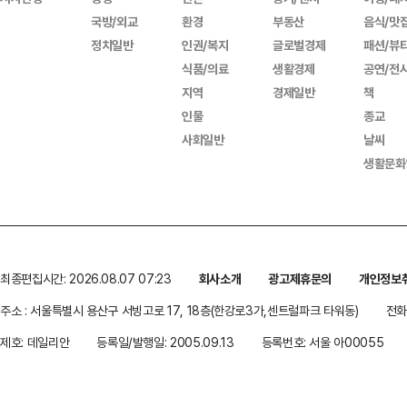
국방/외교
환경
부동산
음식/맛
정치일반
인권/복지
글로벌경제
패션/뷰
식품/의료
생활경제
공연/전
지역
경제일반
책
인물
종교
사회일반
날씨
생활문화
최종편집시간: 2026.08.07 07:23
회사소개
광고제휴문의
개인정보
주소 : 서울특별시 용산구 서빙고로 17, 18층(한강로3가,센트럴파크 타워동)
전화 
제호: 데일리안
등록일/발행일: 2005.09.13
등록번호: 서울 아00055