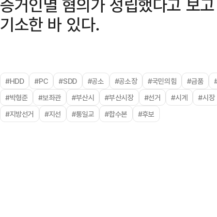
증거인멸 혐의가 성립했다고 보고
기소한 바 있다.
#HDD
#PC
#SDD
#공소
#공소장
#국민의힘
#금품
#박형준
#보좌관
#부산시
#부산시장
#선거
#시계
#시장
#지방선거
#지선
#통일교
#합수본
#후보