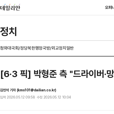
오피
정치
청와대
국회/정당
북한
행정
국방/외교
정치일반
[6·3 픽] 박형준 측 "드라이버
김민석 기자 (kms101@dailian.co.kr)
입력 2026.05.12 09:58 수정 2026.05.12 10:04