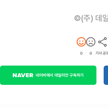
©(주) 데
기사 공
0
0
네이버에서 데일리안 구독하기