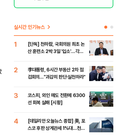
실시간 인기뉴스
1
6
[단독] 천하람, 국회의원 최초 논
[내
산 훈련소 2박 3일 '입소'…각개
나기
전투·야간행군 한다
2
7
李대통령, 6시간 부동산 2차 점
이란
났
검회의…"과감히 판단·실천하라"
호르
3
8
코스피, 외인 매도 전환에 6300
"동
선 회복 실패 [시황]
내"
4
9
[데일리안 오늘뉴스 종합] 美, 포
[인
스코 후판 상계관세 1%대…천하
인사