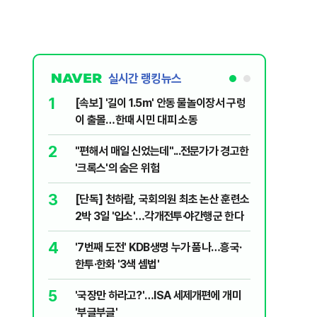
실시간 랭킹뉴스
1
6
[속보] '길이 1.5m' 안동 물놀이장서 구렁
박지원이 
이 출몰…한때 시민 대피 소동
함께한 김
2
7
"편해서 매일 신었는데"...전문가가 경고한
송영길·김
'크록스'의 숨은 위험
법사위원들
3
8
[단독] 천하람, 국회의원 최초 논산 훈련소
李대통령,
2박 3일 '입소'…각개전투·야간행군 한다
의…"과감
4
9
'7번째 도전' KDB생명 누가 품나…흥국·
정청래 "
한투·한화 '3색 셈법'
민석 "자
5
10
'국장만 하라고?'…ISA 세제개편에 개미
韓·대만,
'부글부글'
추월