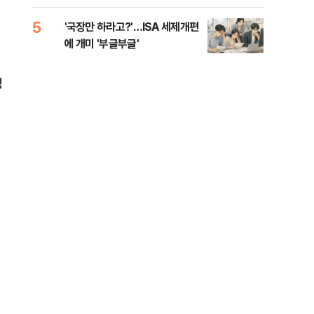
람, 의원 최초 논산훈련소 2박3일
'입소'
5
10
'국장만 하라고?'…ISA 세제개편
[단
에 개미 '부글부글'
1%
정