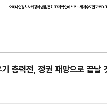
오피니언
정치
사회
경제
생활/문화
IT/과학
연예
스포츠
세계
수도권
포토
D-
기 총력전, 정권 패망으로 끝날 