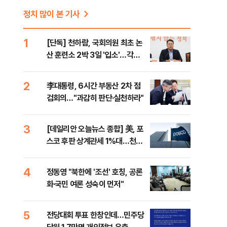
정치 많이 본 기사
1
[단독] 천하람, 국회의원 최초 논
산 훈련소 2박 3일 '입소'…각개
전투·야간행군 한다
2
李대통령, 6시간 부동산 2차 점
검회의…"과감히 판단·실천하라"
3
[데일리안 오늘뉴스 종합] 美, 포
스코 후판 상계관세 1%대…천하
람, 의원 최초 논산훈련소 2박3일
'입소'
4
정동영 "북한에 '조선' 호칭, 공론
화·국민 여론 성숙이 먼저"
5
전당대회 투표 한창인데…민주당