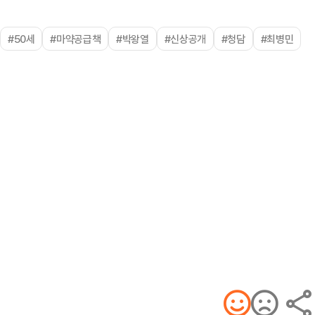
#50세
#마약공급책
#박왕열
#신상공개
#청담
#최병민