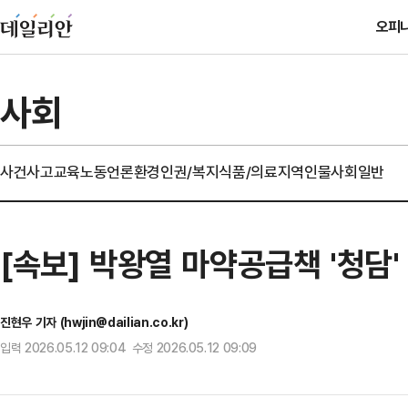
오피
사회
사건사고
교육
노동
언론
환경
인권/복지
식품/의료
지역
인물
사회일반
[속보] 박왕열 마약공급책 '청담
진현우 기자 (hwjin@dailian.co.kr)
입력 2026.05.12 09:04 수정 2026.05.12 09:09