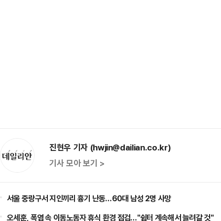
진현우 기자 (hwjin@dailian.co.kr)
기사 모아 보기 >
서울 중랑구서 지인끼리 흉기 난동…60대 남성 2명 사망
오세훈, 폭염 속 이동노동자 휴식 환경 점검…"쉼터 계속해서 늘려갈 것"