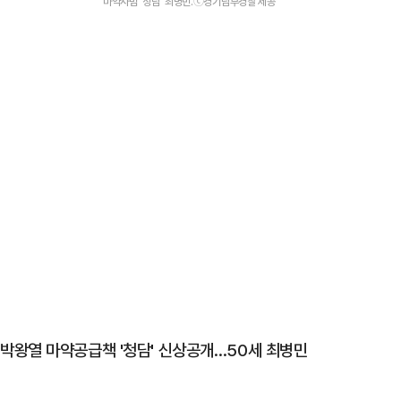
마약사범 '청담' 최병민.ⓒ경기남부경찰 제공
박왕열 마약공급책 '청담' 신상공개…50세 최병민