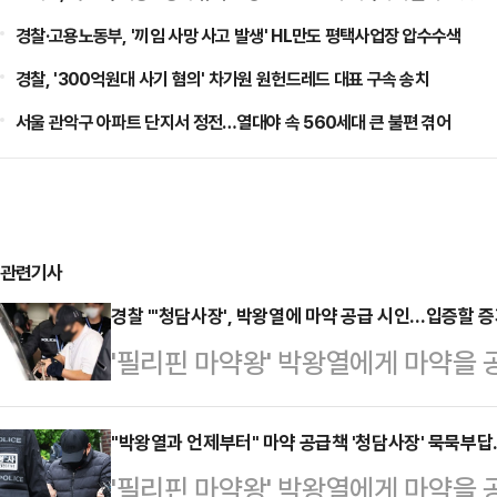
경찰·고용노동부, '끼임 사망 사고 발생' HL만도 평택사업장 압수수색
경찰, '300억원대 사기 혐의' 차가원 원헌드레드 대표 구속 송치
서울 관악구 아파트 단지서 정전…열대야 속 560세대 큰 불편 겪어
관련기사
경찰 "'청담사장', 박왕열에 마약 공급 시인…입증할 증
'필리핀 마약왕' 박왕열에게 마약을 
최모(50)씨가 혐의를 시인한 것으로
경찰청 국가수사본부장은 이날 서울
"박왕열과 언제부터" 마약 공급책 '청담사장' 묵묵부
'필리핀 마약왕' 박왕열에게 마약을 
에서 "(범죄) 관련성을 입증할 증거는