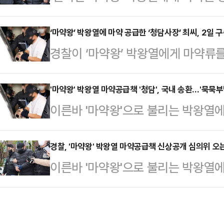
최모(50)씨가 구속 기로에 섰다.
시하자 (혐의를) 시인하고 있는 상황
에관한법률 위반(향정) 혐의를 받는 
‘마약왕’ 박왕열에 마약 공급한 ‘청담사장’ 최씨, 2일 
과정에서는 박왕열에 대해 "모르는 
경찰이 ‘마약왕’ 박왕열에게 마약류를
안구 조원동 경기남부경찰청 마약·
다. 그러나 경찰이 관련 증거를 제
구속영장을 신청한다.경기남부경찰청
터 알았냐", "혐의 어떤 것을 인정
보인다.최씨…
에서 강제 송환된 최씨를 상대로 2
'마약왕' 박왕열 마약공급책 '청담', 국내 송환…'묵묵부
한 채 호송차로 향했다.최씨의 구속
이른바 '마약왕'으로 불리는 박왕열
다.텔레그램에서 ‘청담’ 혹은 ‘청담사
씨는 경찰 조사에서 별건의 다른 마약
받는 최모(51)씨가 1일 태국에서 
년부터 필로폰 22kg 등 총 100
심 수사 대상인 박왕…
에서 '청담' '청담사장' 등 활동명을
경찰, '마약왕' 박왕열 마약공급책 신상공개 심의위 오는
유통한 혐의를 받고 있다. 최씨는 마
이른바 '마약왕'으로 불리는 박왕열
으로 인천국제공항에 도착했다.흰색 
에 거액의 부동산을 소유하고 슈퍼카
받는 최모(51)씨의 신상 공개 여부가
한 최씨는 공항 도착 약 30분 뒤 
로 드러났다.…
면 경기남부경찰청 마약·국제범죄수
약 밀반입 혐의를 인정하냐" "박왕열