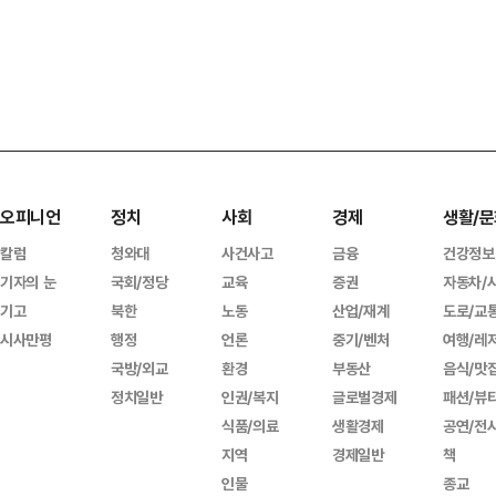
오피니언
정치
사회
경제
생활/문
칼럼
청와대
사건사고
금융
건강정보
기자의 눈
국회/정당
교육
증권
자동차/
기고
북한
노동
산업/재계
도로/교
시사만평
행정
언론
중기/벤처
여행/레
국방/외교
환경
부동산
음식/맛
정치일반
인권/복지
글로벌경제
패션/뷰
식품/의료
생활경제
공연/전
지역
경제일반
책
인물
종교