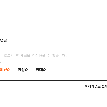
대한 신상정보공개 심의위원회를 오는
거냐" 등 혐의 관련 질문을 건넸다. 
대범죄 피의자 등 신상정보 공개에 
답변을…
한 결과 최씨가 신상공개심의 대상에
상공개심의위는 내부 총경급 인사 3명
명 등 총 7명으로 구성된…
댓글
최신순
찬성순
반대순
0 개의 댓글 전