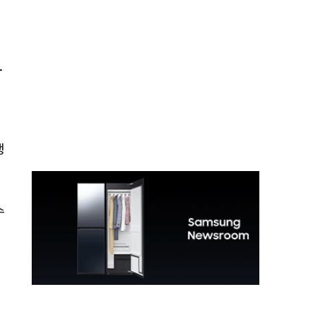
.
뱅
수