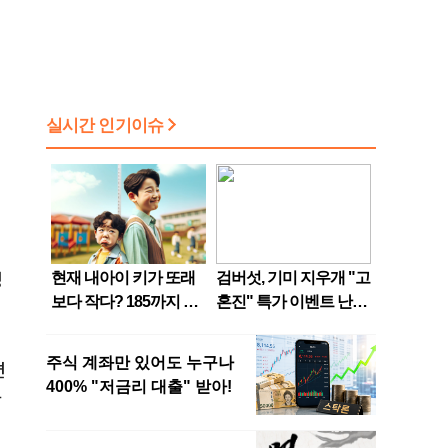
성
편
단