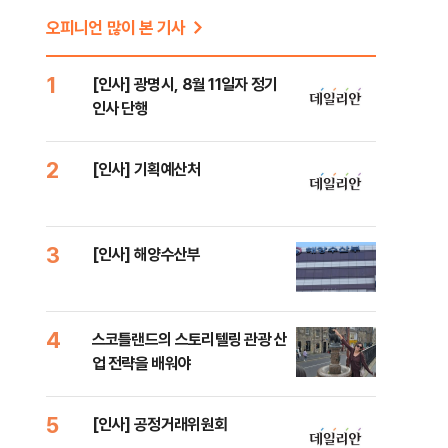
오피니언 많이 본 기사
1
[인사] 광명시, 8월 11일자 정기
이
인사 단행
2
[인사] 기획예산처
3
[인사] 해양수산부
4
스코틀랜드의 스토리텔링 관광 산
업 전략을 배워야
5
[인사] 공정거래위원회