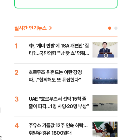
실시간 인기뉴스
1
6
李, '개미 반발'에 'ISA 개편안' 질
천안
타?…국민의힘 "'남 탓 쇼' 멈춰
이 
라"
사
2
7
호르무즈 뒤흔드는 이란 강경
[주
파…“합의해도 또 뒤집힌다”
다?
3
8
UAE “호르무즈서 선박 15척 줄
민주
줄이 피격…1명 사망·20명 부상”
청래
에
능 
4
9
주유소 기름값 12주 연속 하락…
"너
휘발유·경유 1800원대
운전
고