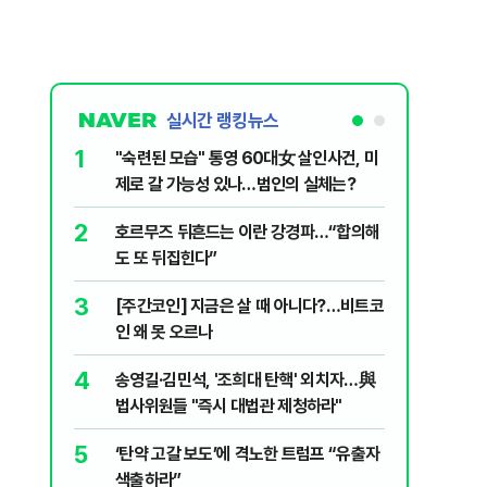
실시간 랭킹뉴스
1
6
"숙련된 모습" 통영 60대女 살인사건, 미
“우크라
제로 갈 가능성 있나…범인의 실체는?
정제유 3
2
7
호르무즈 뒤흔드는 이란 강경파…“합의해
입추 하루
도 또 뒤집힌다”
37도'…
있는 치료
3
8
[주간코인] 지금은 살 때 아니다?…비트코
李, '개미
인 왜 못 오르나
민의힘 "'
4
9
송영길·김민석, '조희대 탄핵' 외치자…與
UAE “
법사위원들 "즉시 대법관 제청하라"
격…1명 
5
10
‘탄약 고갈 보도’에 격노한 트럼프 “유출자
국민의힘 
색출하라”
당내서는