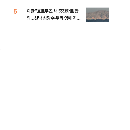
5
10
이란 "호르무즈 새 중간항로 합
폭염
의…선박 상당수 우리 영해 지난
층…
다"
황