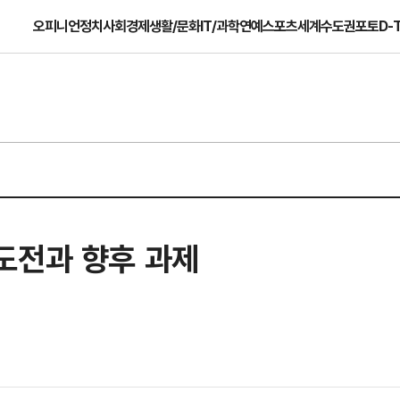
오피니언
정치
사회
경제
생활/문화
IT/과학
연예
스포츠
세계
수도권
포토
D-
도전과 향후 과제