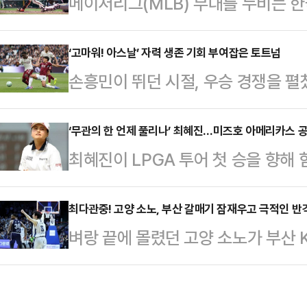
메이저리그(MLB) 무대를 누비는 
과 전북현대의 맞대결 현장을 찾았다
루였다. ‘바람의 손자’ 이정후(샌프
은 시점에서 최종 명단 후보군에 있
야구 센스를 앞세워 멀티히트를 기록
‘고마워! 아스날’ 자력 생존 기회 부여잡은 토트넘
한 것으로 풀이된다.K리그 ‘디펜딩 
손흥민이 뛰던 시절, 우승 경쟁을 펼
11일(한국시간) 미국 캘리포니아주
력한 몇몇 포진해 있다. 중원의 사
프리미어리그·EPL) 잔류를 위한 생
2026 MLB 정규시즌 피츠버그 파
명보 감독의 선…
3경기 남겨둔 시점에서 17위에 머
‘무관의 한 언제 풀리나’ 최혜진…미즈호 아메리카스 공
선발 출전해 6타수 2안타를 기록했다
최혜진이 LPGA 투어 첫 승을 향해
불씨를 되살렸다. 경쟁자 웨스트햄 
이정후의 방망이는 매서웠다. 3회말 
지 못하고 시즌 최고 성적에 만족해야
부 리그에 살아남을 수 있는 기회를 
상대 선발 부다 챈…
저지주 웨스트 골드웰의 마운틴 리지 
최다관중! 고양 소노, 부산 갈매기 잠재우고 극적인 반
국시간) 영국 런던의 런던 스타디움에
벼랑 끝에 몰렸던 고양 소노가 부산
LPGA 투어 미즈호 아메리카스 오픈
그 36라운드 웨스트햄 유나이티드 원
실낱 같은 희망을 이어갔다.소노는 
버디 3개와 보기 2개를 묶어 1언더파
아스날은…
‘2025-26 LG전자 프로농구’ 챔
타를 기록한 최혜진은 앨리슨 리(미국