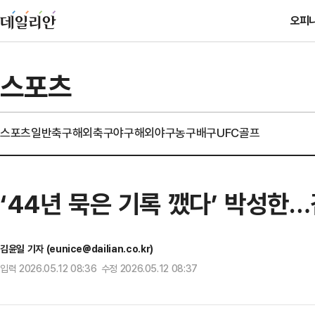
오피
스포츠
스포츠일반
축구
해외축구
야구
해외야구
농구
배구
UFC
골프
‘44년 묵은 기록 깼다’ 박성한
김윤일 기자 (eunice@dailian.co.kr)
입력 2026.05.12 08:36 수정 2026.05.12 08:37