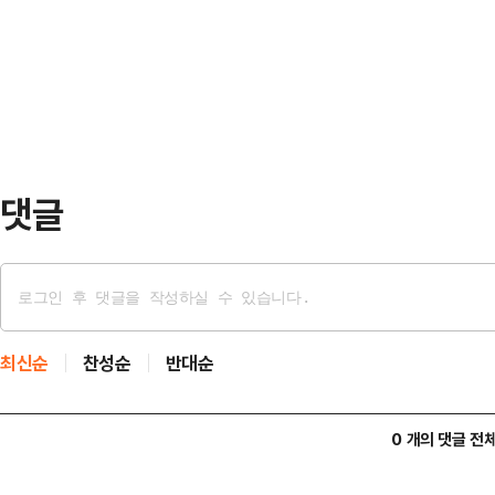
한 접전 끝에 홈팀 KCC를 81-80
3위 그룹에 이름을 올렸다. 우승자 지
겨놓고 허훈을 막지 못해 77-78 역
타…
을 더 내주며 2점 차로 벌어졌다. 남
그러나 소노에는 이정현이 있었더. 2
로…
댓글
최신순
찬성순
반대순
0 개의 댓글 전