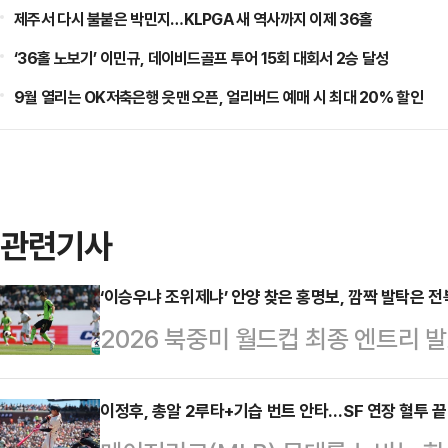
제주서 다시 불붙은 박민지…KLPGA 새 역사까지 이제 36홀
‘36홀 노보기’ 이민규, 데이비드골프 투어 15회 대회서 2승 달성
9월 열리는 OK저축은행 읏맨 오픈, 얼리버드 예매 시 최대 20% 할인
관련기사
‘이승우냐 조위제냐’ 안양 찾은 홍명보, 깜짝 발탁은 전
2026 북중미 월드컵 최종 엔트리 
독이 경기도 안양을 찾아 눈길을 모으
30분 안양종합운동장에서 열린 하나은
이정후, 총알 2루타+기습 번트 안타…SF 연장 혈투 끝