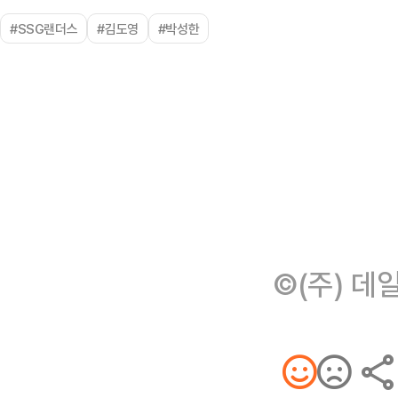
#SSG랜더스
#김도영
#박성한
©(주) 데