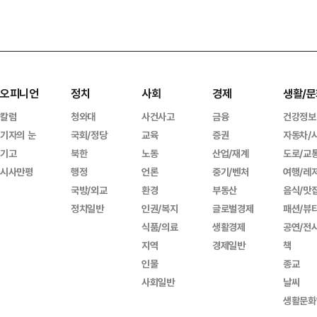
오피니언
정치
사회
경제
생활/문
칼럼
청와대
사건사고
금융
건강정보
기자의 눈
국회/정당
교육
증권
자동차/
기고
북한
노동
산업/재계
도로/교
시사만평
행정
언론
중기/벤처
여행/레
국방/외교
환경
부동산
음식/맛
정치일반
인권/복지
글로벌경제
패션/뷰
식품/의료
생활경제
공연/전
지역
경제일반
책
인물
종교
사회일반
날씨
생활문화