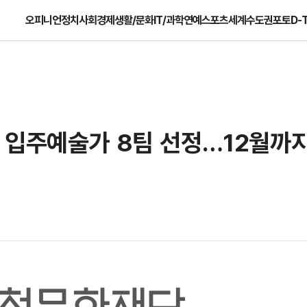
오피니언
정치
사회
경제
생활/문화
IT/과학
연예
스포츠
세계
수도권
포토
D-
 입주예술가 8팀 선정…12월까지