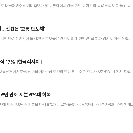
 더불어민주당 예비후보가 첫 토론회에서 강원 현안 이해도와 공약 신뢰도를 놓고 공
하며 우 후보의 강원도정 준비도를 따졌고, 우 후보는 김 후보의 공약 이행 과정과 강릉 가
민일보와 G1방송이 공동주관한 6·3 지방선거 강원도지사 후보자 토론회에서 맞붙었다. 
시 발언을 언급하며 "과연 강원도지사로도 준비됐을까"라고 말했다.…
전…전선은 '교통·반도체'
 공약으로 전면전에 돌입했다. 후보들은 경기도 최대 현안인 '교통'과 경기도 핵심 산업인
장 행보를 늘리는 모습이다.추미애 더불어민주당 경기지사 후보는 11일 동탄역 앞 광장에서
 출근 대전환'을 핵심으로 하는 교통 공약을 들고 나왔다. 우선 추 후보는 'GTX의 지체 
기 A·B·C 노선을 지체 없도록 정상화해서 도민…
민식 17% [한국리서치]
원 보궐선거에서 하정우 더불어민주당 후보와 한동훈 무소속 후보가 오차범위 내에서 치열
보가 단일화돼 가상 양자대결로 치러질 경우, 여야 후보 간의 지지율 격차가 3%p까지 
의뢰해 지난 8~10일 사흘간 무선 100% 전화면접 방식으로 설문한 결과에 따르면, 현
소속 후보는 30%의 지지를 받고 있는 것으로 나타났다. 두 후보…
6년 만에 지분 6%대 회복
6년 만에 포스코홀딩스 지분을 다시 6%대로 끌어올렸다. 아르헨티나 리튬 사업의 수익성 개
 산업 재평가가 나타나는 양상이다.11일 금융감독원 전자공시시스템에 따르면 블랙록펀드
 포스코홀딩스 주식 493만3523주를 보유해 지분율 6.23%(4월22일 기준)를 기록했다고 
.23%) 대비 37만7560주, 1%포인트(p…