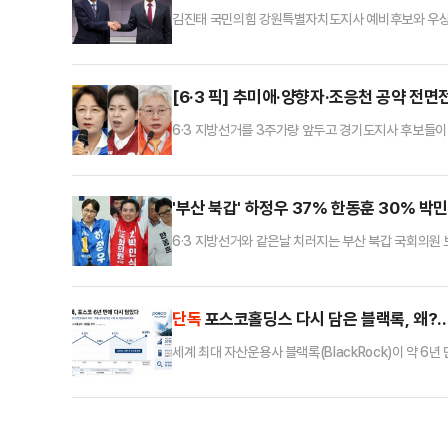
김진태 국민의힘 강원특별자치도지사 예비후보와 우상호
을 벌였다. 김 후보는 동서고속철 등 주요 현안을 거론
대응 등을 두고 입장을 물었다.두 후보는 11일 강원도
론 초반 김 후보는 우 후보의 과거 서울시장 출마 당
[6·3 픽] 추미애·양향자·조응천 공약 전면
6·3 지방선거를 3주가량 앞두고 경기도지사 후보들이
'반도체'에 전선을 형성하고, 공약 발표를 곁들인 현
진행된 정책 발표를 위한 첫 기자회견에서 '수도권 30분
는 개통 및 연계 강화'를 약속했다.추 후보는 "GTX 1
'부산 북갑' 하정우 37% 한동훈 30% 박
6·3 지방선거와 같은날 치러지는 부산 북갑 국회의
각축전을 벌이고 있는 것으로 나타났다. 만약 범보수 후
어드는 것으로 조사됐다.KBS부산총국이 한국리서치에 
행 3파전에서 하정우 민주당 후보는 37%, 한동훈 무
단독
포스코홀딩스 다시 담은 블랙록, 왜?…
세계 최대 자산운용사 블랙록(BlackRock)이 약 
이 확인되는 시점에서 글로벌 자금의 한국 핵심 소재
어드바이저스(BlackRock Fund Advisors)는
난 8일 공시했다. 직전 보고서 기준 455만5963주(5