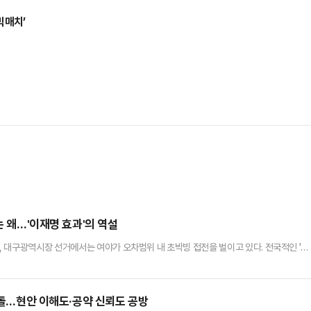
빅매치’
는 왜…'이재명 효과'의 역설
 대구광역시장 선거에서는 여야가 오차범위 내 초박빙 접전을 벌이고 있다. 전국적인 '이
설적 구도가 펼쳐지고 있는 것이다. 정치권에서는 이른바 '샤이 보수' 현상이 대구에서 여
 코리아리서치에 의뢰해 지난 4월 28~29일 무선 100% 전화면접 방식으로 진행한 자
%, 부정평가는 34%로 나타났다. 수치만 보면 대구 민심도 이 대…
면충돌…현안 이해도·공약 신뢰도 공방