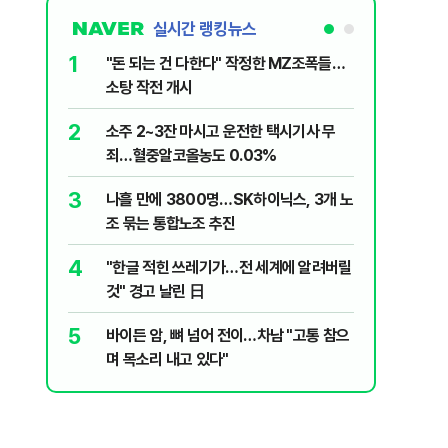
실시간 랭킹뉴스
1
6
"돈 되는 건 다한다" 작정한 MZ조폭들…
인천서 엄
소탕 작전 개시
지 않냐"
2
7
소주 2~3잔 마시고 운전한 택시기사 무
변동성 잦
죄…혈중알코올농도 0.03%
6000~
3
8
나흘 만에 3800명…SK하이닉스, 3개 노
평산책방 
조 묶는 통합노조 추진
63만명 
4
9
"한글 적힌 쓰레기가…전 세계에 알려버릴
이력서에
것" 경고 날린 日
前직원 
5
10
바이든 암, 뼈 넘어 전이…차남 "고통 참으
"X돌았네
며 목소리 내고 있다"
기'…인천