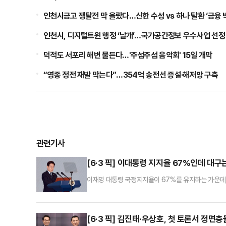
인천시금고 쟁탈전 막 올랐다…신한 수성 vs 하나 탈환 ‘금융 
인천시, 디지털트윈 행정 ‘날개’…국가공간정보 우수사업 선정
덕적도 서포리 해변 물든다…'주섬주섬 음악회' 15일 개막
“영종 정전 재발 막는다”…354억 송전선 증설·해저망 구축
관련기사
[6·3 픽] 이대통령 지지율 67%인데 대구
이재명 대통령 국정지지율이 67%를 유지하는 가운데,
재명 효과'가 대구에서만큼은 온전히 작동하지 않는 역
전히 유효하게 작동하고 있다는 분석을 내놨다.MBC가
료에 따르면 대구에서도 이 대통령 국정 긍정평가는 61
[6·3 픽] 김진태·우상호, 첫 토론서 정