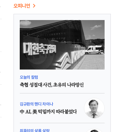
오피니언
방
뭄
토
없
한
줄
오늘의 칼럼
축협 성접대 사건, 초유의 나라망신
선
김규환의 핸디 차이나
中 AI, 美 턱밑까지 따라붙었다
지
최홍섭의 샬롬 살람