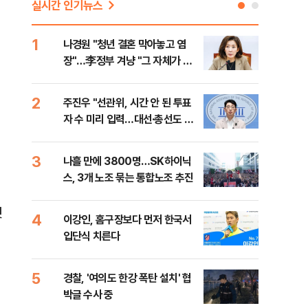
실시간 인기뉴스
1
6
나경원 "청년 결혼 막아놓고 염
후티
장"…李정부 겨냥 "그 자체가 결
설 
혼 페널티"
2
7
주진우 "선관위, 시간 안 된 투표
이란
자 수 미리 입력…대선·총선도 수
병력
사해야"
3
8
나흘 만에 3800명…SK하이닉
추미
스, 3개 노조 묶는 통합노조 추진
못 
틀 
랫
4
9
이강인, 홈구장보다 먼저 한국서
치매
입단식 치른다
20
인 
5
10
경찰, '여의도 한강 폭탄 설치' 협
민주
박글 수사 중
리…