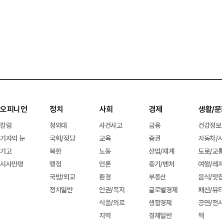
오피니언
정치
사회
경제
생활/문
칼럼
청와대
사건사고
금융
건강정보
기자의 눈
국회/정당
교육
증권
자동차/
기고
북한
노동
산업/재계
도로/교
시사만평
행정
언론
중기/벤처
여행/레
국방/외교
환경
부동산
음식/맛
정치일반
인권/복지
글로벌경제
패션/뷰
식품/의료
생활경제
공연/전
지역
경제일반
책