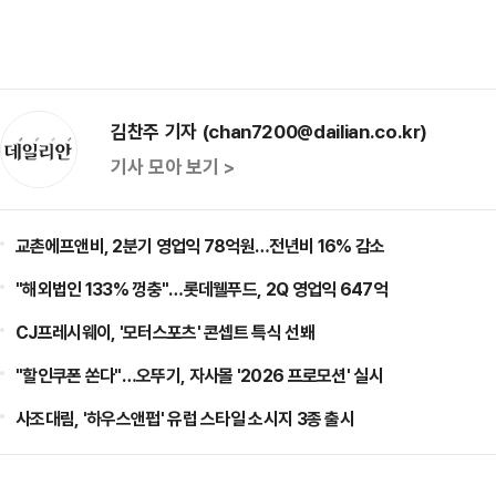
김찬주 기자 (chan7200@dailian.co.kr)
기사 모아 보기 >
교촌에프앤비, 2분기 영업익 78억원…전년비 16% 감소
"해외법인 133% 껑충"…롯데웰푸드, 2Q 영업익 647억
CJ프레시웨이, '모터스포츠' 콘셉트 특식 선봬
"할인쿠폰 쏜다"…오뚜기, 자사몰 '2026 프로모션' 실시
사조대림, '하우스앤펍' 유럽 스타일 소시지 3종 출시