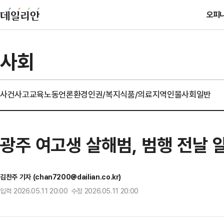
오피
사회
사건사고
교육
노동
언론
환경
인권/복지
식품/의료
지역
인물
사회일반
광주 여고생 살해범, 범행 전날 
김찬주 기자 (chan7200@dailian.co.kr)
입력 2026.05.11 20:00 수정 2026.05.11 20:00