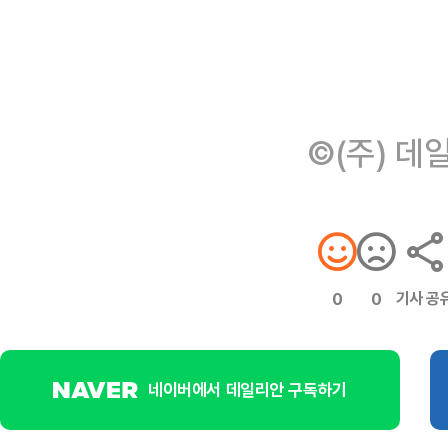
©(주) 데
기사 공
0
0
네이버에서 데일리안 구독하기