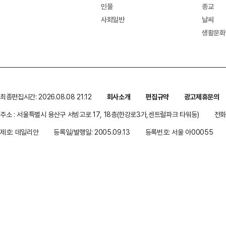
인물
종교
사회일반
날씨
생활문화
최종편집시간: 2026.08.08 21:12
회사소개
편집규약
광고제휴문의
주소 : 서울특별시 용산구 서빙고로 17, 18층(한강로3가,센트럴파크 타워동)
전화 
제호: 데일리안
등록일/발행일: 2005.09.13
등록번호: 서울 아00055