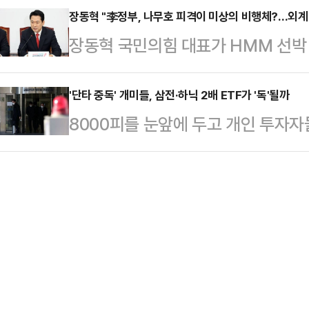
순이익이 적자로 돌아선 가운데 해외
장동혁 "李정부, 나무호 피격이 미상의 비행체?…외계
유해 지분율 6.23%(4월22일 기준
장동혁 국민의힘 대표가 HMM 선박 
로 이어지고 있다는 것이다.한화그룹
보고서 기준 455만5963주(5.23%
행체에 타격을 당했다는 외교부 발표에
서울 중구 한화빌딩 앞에서 기자회견
공격이라도 있었던 것이냐"라고 꼬집
'단타 중독' 개미들, 삼전·하닉 2배 ETF가 '독'될까
공동 요구안 이행과 공식 교섭을 촉
8000피를 눈앞에 두고 개인 투자
최고위원회의에서 "이재명 정부는 우
사 노조들이 안전 및 노동 환경 악화
타 중심의 개미 투자 성향이 '독'이 
없다. 국민들이 묻고 있다. 이재명 
조는 성과급 지급률 하락…
덕에 국내증시 상승세가 거듭되는 상
다.먼저 그는 "이미 이란 국영 TV
일종목 레버리지·인버스 상장지수펀드
다"며 "때린 놈이 자백을 하는데도 
에 따른 변동성 장세 가능성이 높아
는) 이제 …
문 부원장은 11일 여의도 금감원 본
에서 "우리 주식시장은 개인 투자자