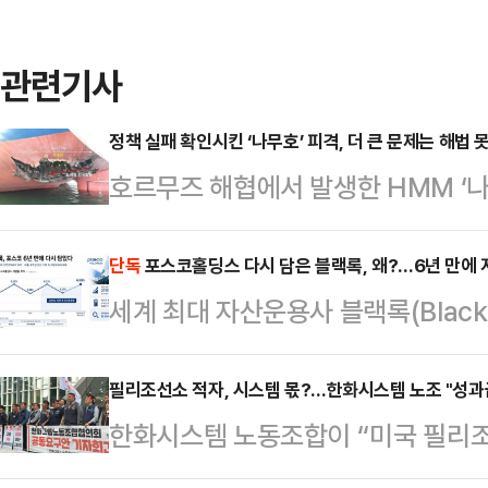
관련기사
정책 실패 확인시킨 ‘나무호’ 피격, 더 큰 문제는 해법 
호르무즈 해협에서 발생한 HMM ‘나
한 것으로 확인됐다. 이번 사건은 
과를 보지 못했다는 사실을 보여준다
단독
포스코홀딩스 다시 담은 블랙록, 왜?…6년 만에 
세계 최대 자산운용사 블랙록(Black
갇힌 160명의 한국 선원과 26척의
분을 다시 6%대로 끌어올렸다. 아
이다.10일 외교부는 나무호 화재에
되는 시점에서 글로벌 자금의 한국 
필리조선소 적자, 시스템 몫?…한화시스템 노조 "성과
일 외교부 대변인은 이날 브리핑에서 
한화시스템 노동조합이 “미국 필리조
다.11일 금융감독원 전자공시시스
HMM(나무호의) 선미를 타격한 것으
다”며 문제를 제기하고 나섰다. 방
(BlackRock Fund Advisor
비행체가 포착됐으…