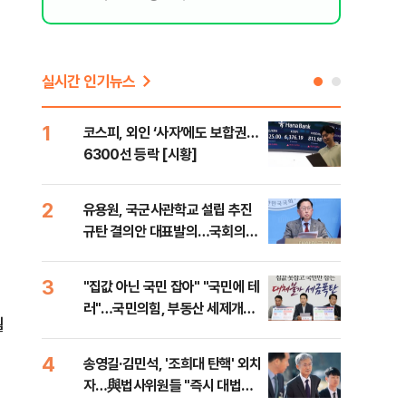
실시간 인기뉴스
1
6
코스피, 외인 ‘사자’에도 보합권…
靑,
6300선 등락 [시황]
점식
고'"
2
7
유용원, 국군사관학교 설립 추진
與김
규탄 결의안 대표발의…국회의원
발언
36명 동참
3
8
"집값 아닌 국민 잡아" "국민에 테
"오
러"…국민의힘, 부동산 세제개편
과정
월
안 맹폭
세제
4
9
송영길·김민석, '조희대 탄핵' 외치
"'
자…與법사위원들 "즉시 대법관
공급