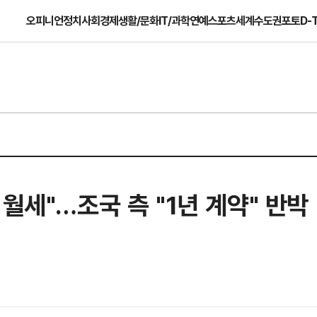
오피니언
정치
사회
경제
생활/문화
IT/과학
연예
스포츠
세계
수도권
포토
D-
월세"…조국 측 "1년 계약" 반박