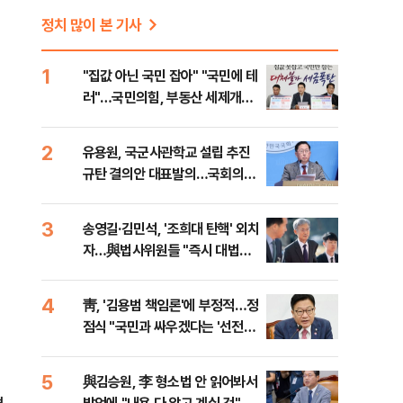
정치 많이 본 기사
1
"집값 아닌 국민 잡아" "국민에 테
러"…국민의힘, 부동산 세제개편
안 맹폭
2
유용원, 국군사관학교 설립 추진
규탄 결의안 대표발의…국회의원
36명 동참
3
송영길·김민석, '조희대 탄핵' 외치
자…與법사위원들 "즉시 대법관
제청하라"
4
靑, '김용범 책임론'에 부정적…정
점식 "국민과 싸우겠다는 '선전포
고'"
5
與김승원, 李 형소법 안 읽어봐서