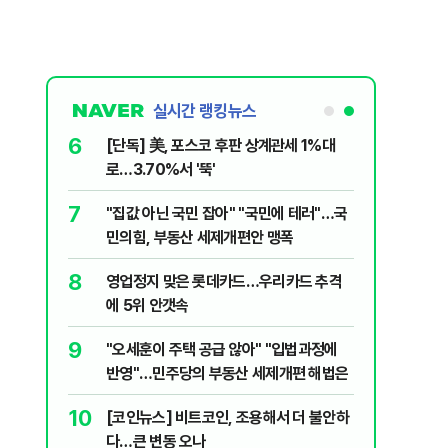
실시간 랭킹뉴스
6
 외치자…與
[단독] 美, 포스코 후판 상계관세 1%대
하라"
로…3.70%서 '뚝'
7
늘부터 67
"집값 아닌 국민 잡아" "국민에 테러"…국
민의힘, 부동산 세제개편안 맹폭
8
됐다...외
영업정지 맞은 롯데카드…우리카드 추격
에 5위 안갯속
9
출입 안됩니
"오세훈이 주택 공급 않아" "입법과정에
반영"…민주당의 부동산 세제개편 해법은
10
…'폭염'에
[코인뉴스] 비트코인, 조용해서 더 불안하
다…큰 변동 오나