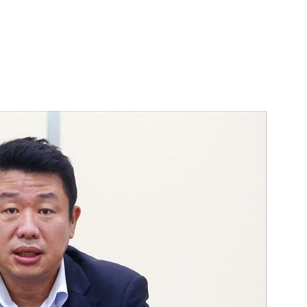
1
송영길·김민석, '조희대 탄핵'
법사위원들 "즉시 대법관 제청
2
홈플러스, 회생 첫발 뗐다…오
개 점포 가오픈
3
3000원짜리 장바구니 'K굿즈' 
국인 관광객 필수템은?
4
"손님! '이거' 쓰고 식당·극장 
다"
5
[르포] 병원 오는 길부터 고비
더 취약한 환자들