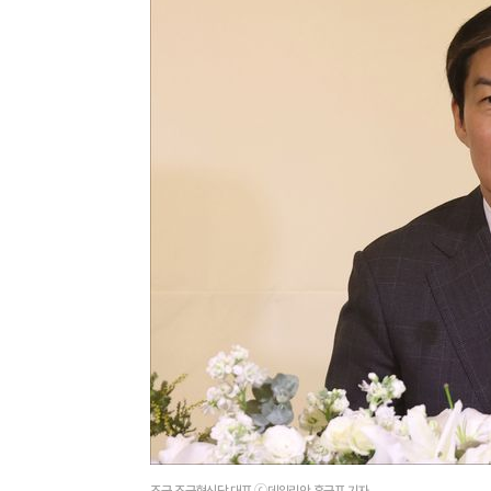
조국 조국혁신당 대표.ⓒ데일리안 홍금표 기자