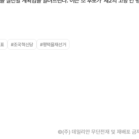
 실천할 계획임을 알려드린다. 이는 조 후보가 '제2의 고향'인 
대표
#조국혁신당
#평택을재선거
©(주) 데일리안 무단전재 및 재배포 금