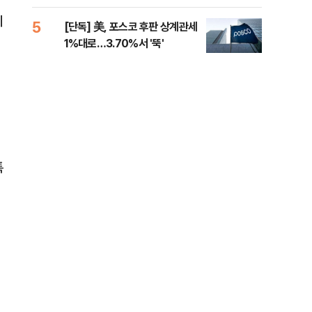
제청하라"
적 
에
5
10
[단독] 美, 포스코 후판 상계관세
네이
1%대로…3.70%서 '뚝'
외연
출(
특