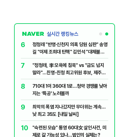
실시간 랭킹뉴스
6
전한 40세
정청래 "반명·신천지 의혹 당원 심판" 송영
천 2000
길 "이제 조희대 탄핵" 김민석 "대체불가
민주당"
7
"정청래, 李 모욕에 침묵" vs "금도 넘지
1등 당첨지역
말라"…친명-친청 최고위원 후보, 제주서
격돌
8
" 1등 5억
710대 1이 360대 1로…청약 경쟁률 낮아
지는 ‘특공’ 노려볼까
9
 회장 수사…
최악의 폭염 지나갔지만 무더위는 계속…
낮 최고 35도 [내일 날씨]
10
르고 1위…
"숙련된 모습" 통영 60대女 살인사건, 미
제로 갈 가능성 있나…범인의 실체는?