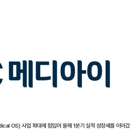
1
“다시 시청으로” 김선태에게 
충주시장의 재치 있는 제안…추
개
2
1236회 로또 1등 당첨번호
'12·18·21·29·34·38'번…
어디?
3
"출근길에 우연히 복권 샀는데…
원 당첨자 사연은?
4
경찰, 드라마 '김부장' 제작사
자본시장법 위반 의혹
5
김민석, 제주·인천서 정청래 누
ical OS) 사업 확대에 힘입어 올해 1분기 실적 성장세를 이어갔
누적 결과도 金 선두