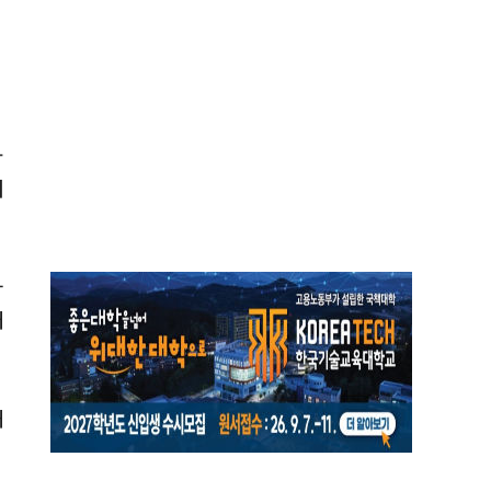
임
과
이
하
대
해