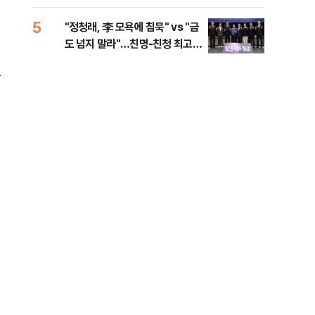
李 견제 사활
민석
5
10
"정청래, 李 모욕에 침묵" vs "금
고수
도 넘지 말라"…친명-친청 최고위
27
원 후보, 제주서 격돌
년