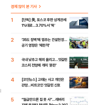
경제 많이 본 기사
1
[단독] 美, 포스코 후판 상계관세
1%대로…3.70%서 '뚝'
2
‘35도 장벽’에 멈추는 건설현장…
공기 영향은 ‘제한적’
3
국내 낮추고 해외 올리고…엇갈린
코스피 전망에 개미 '혼란'
4
[코인뉴스] 고래는 사고 개인은
관망…비트코인 엇갈린 신호
지
5
“월급만으론 집 못 사”…레버리