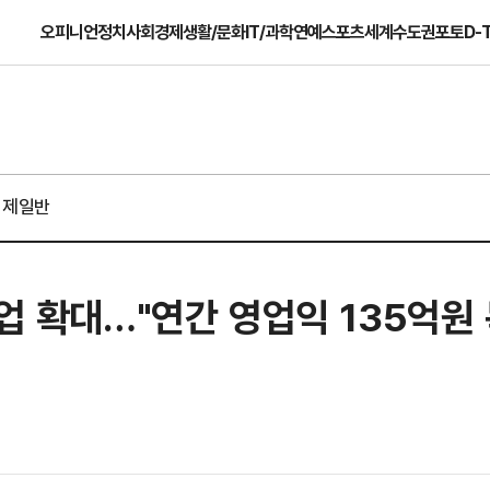
오피니언
정치
사회
경제
생활/문화
IT/과학
연예
스포츠
세계
수도권
포토
D-
경제일반
사업 확대…"연간 영업익 135억원 