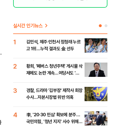
실시간 인기뉴스
1
6
김민석, 제주·인천서 정청래 누르
폐기
고 1위…누적 결과도 金 선두
60
·
2
7
황희, '폐버스 청년주택' 게시물 삭
[속
제에도 논란 계속…여당서도 '내
선거
로남불' 비판
리
3
8
경찰, 드라마 '김부장' 제작사 회장
[인
수사…자본시장법 위반 의혹
인사
4
9
李, '20·30 민심' 확보에 분주…
정청
국민의힘, '청년 지지' 사수 위해
판"
과