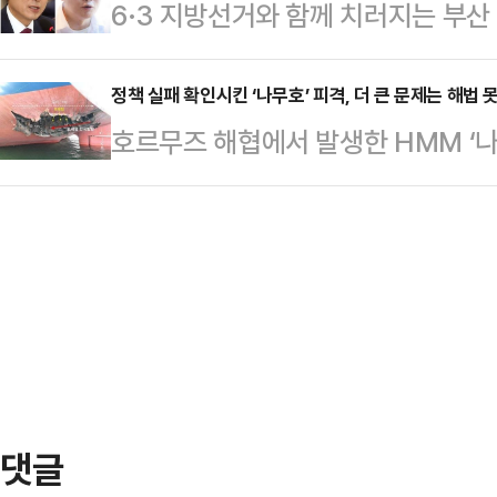
6·3 지방선거와 함께 치러지는 부
한 가운데, 삼성전자 노조는 정부 중
다"며 "때린 놈이 자백을 하는데도 
식 후보와 무소속 한동훈 후보가 선
한 폐지와 제도화 요구에는 변함이 
는) 이제 …
공방을 이어갔다.박민식 후보는 이날
정책 실패 확인시킨 ‘나무호’ 피격, 더 큰 문제는 해법 
을 열흘 앞두고 노사 간 강대강 대
호르무즈 해협에서 발생한 HMM ‘나
없이 한 달 만에 선거 나온다고 툭 
마지막 분수령이 될 것이란 관측이 나
한 것으로 확인됐다. 이번 사건은 
북구를 개인의 무슨 출세 수단이다, 
사는 이날부터 이틀간 …
과를 보지 못했다는 사실을 보여준다
했다는 정서가 생각보다 상당히 퍼져 있
갇힌 160명의 한국 선원과 26척의
청와대로 갈 거다' 이런 얘기를 했는데
이다.10일 외교부는 나무호 화재에
'한…
일 외교부 대변인은 이날 브리핑에서 
HMM(나무호의) 선미를 타격한 것으
비행체가 포착됐으…
댓글