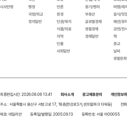
시사만평
행정
언론
중기/벤처
여행/레
국방/외교
환경
부동산
음식/맛
정치일반
인권/복지
글로벌경제
패션/뷰
식품/의료
생활경제
공연/전
지역
경제일반
책
인물
종교
사회일반
날씨
생활문화
최종편집시간: 2026.08.06 13:41
회사소개
광고제휴문의
개인정보
주소 : 서울특별시 용산구 서빙고로 17, 18층(한강로3가,센트럴파크 타워동)
전화 
제호: 데일리안
등록일/발행일: 2005.09.13
등록번호: 서울 아00055