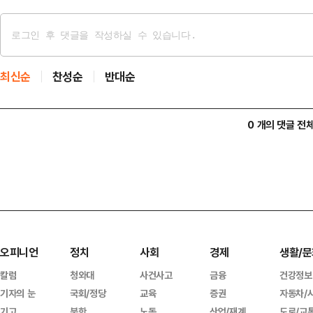
최신순
찬성순
반대순
0 개의 댓글 전
오피니언
정치
사회
경제
생활/문
칼럼
청와대
사건사고
금융
건강정보
기자의 눈
국회/정당
교육
증권
자동차/
기고
북한
노동
산업/재계
도로/교