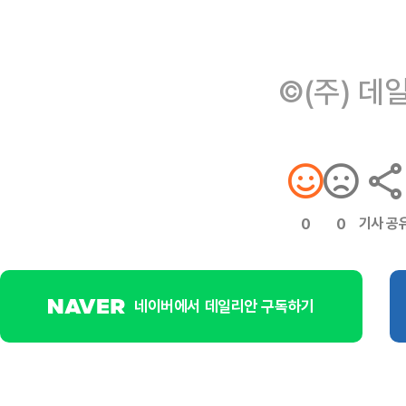
©(주) 데
기사 공
0
0
네이버에서 데일리안 구독하기