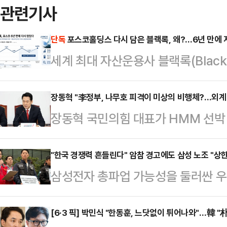
관련기사
단독
포스코홀딩스 다시 담은 블랙록, 왜?…6년 만에 
세계 최대 자산운용사 블랙록(Black
분을 다시 6%대로 끌어올렸다. 아
되는 시점에서 글로벌 자금의 한국 
장동혁 "李정부, 나무호 피격이 미상의 비행체?…외계
장동혁 국민의힘 대표가 HMM 선박 
다.11일 금융감독원 전자공시시스
행체에 타격을 당했다는 외교부 발표에
(BlackRock Fund Advisor
공격이라도 있었던 것이냐"라고 꼬집
"한국 경쟁력 흔들린다" 암참 경고에도 삼성 노조 "상한
유해 지분율 6.23%(4월22일 기준
삼성전자 총파업 가능성을 둘러싼 우
최고위원회의에서 "이재명 정부는 우
보고서 기준 455만5963주(5.23%
시장으로 확산하고 있다. 11일 주
없다. 국민들이 묻고 있다. 이재명 
공개적으로 "한국 투자 경쟁력과 공급
[6·3 픽] 박민식 "한동훈, 느닷없이 튀어나와"…韓 "
다.먼저 그는 "이미 이란 국영 TV