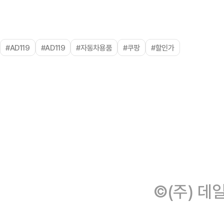
#AD119
#AD119
#자동차용품
#쿠팡
#할인가
©(주) 데