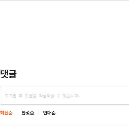
한 것으로 확인됐다. 이번 사건은 
북구를 개인의 무슨 출세 수단이다, 
사는 이날부터 이틀간 …
과를 보지 못했다는 사실을 보여준다
했다는 정서가 생각보다 상당히 퍼져 있
갇힌 160명의 한국 선원과 26척의
청와대로 갈 거다' 이런 얘기를 했는데
이다.10일 외교부는 나무호 화재에
'한…
일 외교부 대변인은 이날 브리핑에서 
HMM(나무호의) 선미를 타격한 것으
비행체가 포착됐으…
댓글
최신순
찬성순
반대순