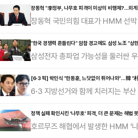
되는 시점에서 글로벌 자금의 한국 
장동혁 "李정부, 나무호 피격이 미상의 비행체?…외계
장동혁 국민의힘 대표가 HMM 선박 
다.11일 금융감독원 전자공시시스
행체에 타격을 당했다는 외교부 발표에
(BlackRock Fund Advisor
공격이라도 있었던 것이냐"라고 꼬집
"한국 경쟁력 흔들린다" 암참 경고에도 삼성 노조 "상한
유해 지분율 6.23%(4월22일 기준
삼성전자 총파업 가능성을 둘러싼 우
최고위원회의에서 "이재명 정부는 우
보고서 기준 455만5963주(5.23%
시장으로 확산하고 있다. 11일 주
없다. 국민들이 묻고 있다. 이재명 
공개적으로 "한국 투자 경쟁력과 공급
[6·3 픽] 박민식 "한동훈, 느닷없이 튀어나와"…韓 "
다.먼저 그는 "이미 이란 국영 TV
6·3 지방선거와 함께 치러지는 부
한 가운데, 삼성전자 노조는 정부 중
다"며 "때린 놈이 자백을 하는데도 
식 후보와 무소속 한동훈 후보가 선
한 폐지와 제도화 요구에는 변함이 
는) 이제 …
공방을 이어갔다.박민식 후보는 이날
정책 실패 확인시킨 ‘나무호’ 피격, 더 큰 문제는 해법 
을 열흘 앞두고 노사 간 강대강 대
호르무즈 해협에서 발생한 HMM ‘나
없이 한 달 만에 선거 나온다고 툭 
마지막 분수령이 될 것이란 관측이 나