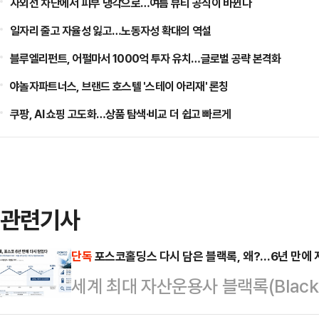
자외선 차단에서 피부 냉각으로…여름 뷰티 공식이 바뀐다
일자리 줄고 자율성 잃고…노동자성 확대의 역설
블루엘리펀트, 어펄마서 1000억 투자 유치…글로벌 공략 본격화
야놀자파트너스, 브랜드 호스텔 '스테이 아리재' 론칭
쿠팡, AI 쇼핑 고도화…상품 탐색·비교 더 쉽고 빠르게
관련기사
단독
포스코홀딩스 다시 담은 블랙록, 왜?…6년 만에 
세계 최대 자산운용사 블랙록(Black
분을 다시 6%대로 끌어올렸다. 아