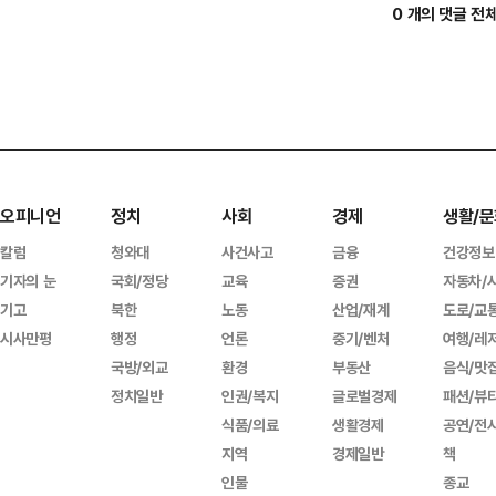
0 개의 댓글 전
오피니언
정치
사회
경제
생활/문
칼럼
청와대
사건사고
금융
건강정보
기자의 눈
국회/정당
교육
증권
자동차/
기고
북한
노동
산업/재계
도로/교
시사만평
행정
언론
중기/벤처
여행/레
국방/외교
환경
부동산
음식/맛
정치일반
인권/복지
글로벌경제
패션/뷰
식품/의료
생활경제
공연/전
지역
경제일반
책
인물
종교