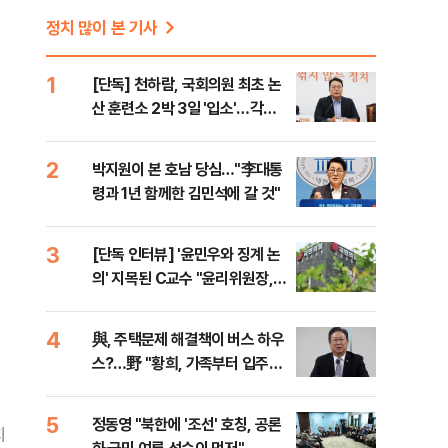
정치 많이 본 기사
1
[단독] 천하람, 국회의원 최초 논
산 훈련소 2박 3일 '입소'…각개
전투·야간행군 한다
2
박지원이 본 호남 당심…"李대통
령과 1년 함께한 김민석에 갈 것"
3
[단독 인터뷰] '윤민우와 징계 논
의' 지목된 C교수 "윤리위원장,
외부와 논의 잘못된 행위"
4
與, 주택문제 해결책이 버스 하우
스?…野 "황희, 가족부터 입주해
라"
5
정동영 "북한에 '조선' 호칭, 공론
지