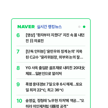
실시간 랭킹뉴스
6
 논산 훈련소
[영상] "환자부터 지켰다" 지진 속 몸 내던
간행군 한다
진 日 의료진
7
 외치자…與
[단독 인터뷰] '윤민우와 징계 논의' 지목
하라"
된 C교수 "윤리위원장, 외부와 논의 잘못
된 행위"
8
문가가 경고한
YG 사옥 출입문 골프채로 내리친 20대女
체포…일본인으로 알려져
9
XT "12
폭염 중대경보 7일 오후 6시 해제…토요
일 최저 22℃, 최고 36℃
10
개편에 개미
송영길, 정청래 '노무현 자처'에 역공…"오
히려 이인제처럼 대통령 공격"