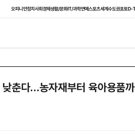
오피니언
정치
사회
경제
생활/문화
IT/과학
연예
스포츠
세계
수도권
포토
D-
부담 낮춘다…농자재부터 육아용품까지