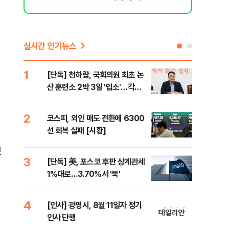
실시간 인기뉴스
1
6
[단독] 천하람, 국회의원 최초 논
'국
산 훈련소 2박 3일 '입소'…각개
에 
전투·야간행군 한다
2
7
코스피, 외인 매도 전환에 6300
박지
선 회복 실패 [시황]
령과
했
3
8
[단독] 美, 포스코 후판 상계관세
[단
1%대로…3.70%서 '뚝'
의'
외부
4
9
[인사] 광명시, 8월 11일자 정기
[현
인사 단행
중 