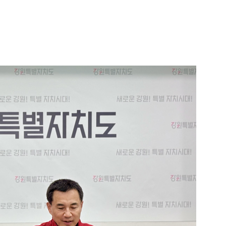
1
[단독] 천하람, 국회의원 최초
2박 3일 '입소'…각개전투·야
2
송영길·김민석, '조희대 탄핵'
법사위원들 "즉시 대법관 제청
3
"편해서 매일 신었는데"...전
'크록스'의 숨은 위험
4
하닉 프리마켓 하한가 논란에…N
일부터 상·하한가 주문금지"
5
'국장만 하라고?'…ISA 세제
'부글부글'