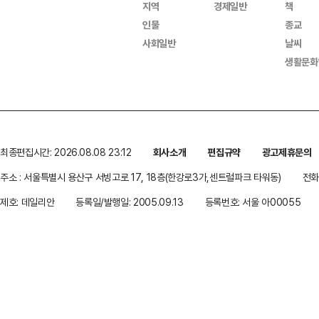
지역
경제일반
책
인물
종교
사회일반
날씨
생활문화
최종편집시간: 2026.08.08 23:12
회사소개
편집규약
광고제휴문의
주소 : 서울특별시 용산구 서빙고로 17, 18층(한강로3가,센트럴파크 타워동)
전화 
제호: 데일리안
등록일/발행일: 2005.09.13
등록번호: 서울 아00055