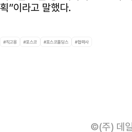
획”이라고 말했다.
#직고용
#포스코
#포스코홀딩스
#협력사
©(주) 데