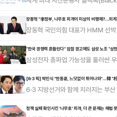
세계 최대 자산운용사 블랙록(Black
분을 다시 6%대로 끌어올렸다. 아
되는 시점에서 글로벌 자금의 한국 
장동혁 "李정부, 나무호 피격이 미상의 비행체?…외계
장동혁 국민의힘 대표가 HMM 선박 
다.11일 금융감독원 전자공시시스
행체에 타격을 당했다는 외교부 발표에
(BlackRock Fund Advisor
공격이라도 있었던 것이냐"라고 꼬집
"한국 경쟁력 흔들린다" 암참 경고에도 삼성 노조 "상한
유해 지분율 6.23%(4월22일 기준
삼성전자 총파업 가능성을 둘러싼 우
최고위원회의에서 "이재명 정부는 우
보고서 기준 455만5963주(5.23%
시장으로 확산하고 있다. 11일 주
없다. 국민들이 묻고 있다. 이재명 
공개적으로 "한국 투자 경쟁력과 공급
[6·3 픽] 박민식 "한동훈, 느닷없이 튀어나와"…韓 "
다.먼저 그는 "이미 이란 국영 TV
6·3 지방선거와 함께 치러지는 부
한 가운데, 삼성전자 노조는 정부 중
다"며 "때린 놈이 자백을 하는데도 
식 후보와 무소속 한동훈 후보가 선
한 폐지와 제도화 요구에는 변함이 
는) 이제 …
공방을 이어갔다.박민식 후보는 이날
정책 실패 확인시킨 ‘나무호’ 피격, 더 큰 문제는 해법 
을 열흘 앞두고 노사 간 강대강 대