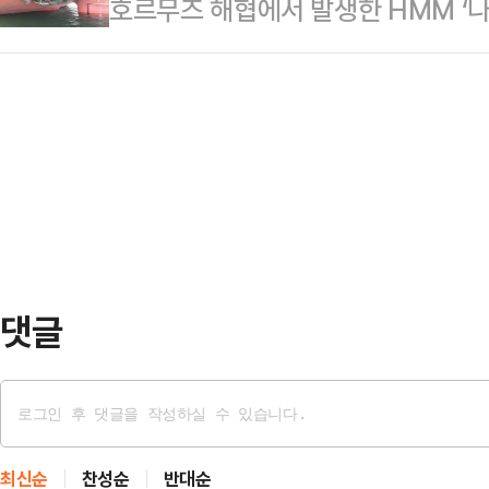
호르무즈 해협에서 발생한 HMM ‘나
없이 한 달 만에 선거 나온다고 툭 
마지막 분수령이 될 것이란 관측이 나
한 것으로 확인됐다. 이번 사건은 
북구를 개인의 무슨 출세 수단이다, 
사는 이날부터 이틀간 …
과를 보지 못했다는 사실을 보여준다
했다는 정서가 생각보다 상당히 퍼져 있
갇힌 160명의 한국 선원과 26척의
청와대로 갈 거다' 이런 얘기를 했는데
이다.10일 외교부는 나무호 화재에
'한…
일 외교부 대변인은 이날 브리핑에서 
HMM(나무호의) 선미를 타격한 것으
비행체가 포착됐으…
댓글
최신순
찬성순
반대순