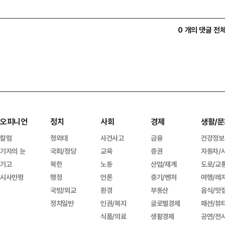
0 개의 댓글 전
오피니언
정치
사회
경제
생활/문
칼럼
청와대
사건사고
금융
건강정보
기자의 눈
국회/정당
교육
증권
자동차/
기고
북한
노동
산업/재계
도로/교
시사만평
행정
언론
중기/벤처
여행/레
국방/외교
환경
부동산
음식/맛
정치일반
인권/복지
글로벌경제
패션/뷰
식품/의료
생활경제
공연/전