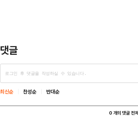
이다.10일 외교부는 나무호 화재에
'한…
일 외교부 대변인은 이날 브리핑에서 
HMM(나무호의) 선미를 타격한 것으
비행체가 포착됐으…
댓글
최신순
찬성순
반대순
0 개의 댓글 전