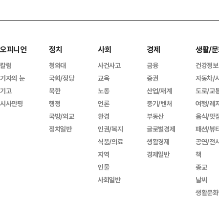
오피니언
정치
사회
경제
생활/문
칼럼
청와대
사건사고
금융
건강정보
기자의 눈
국회/정당
교육
증권
자동차/
기고
북한
노동
산업/재계
도로/교
시사만평
행정
언론
중기/벤처
여행/레
국방/외교
환경
부동산
음식/맛
정치일반
인권/복지
글로벌경제
패션/뷰
식품/의료
생활경제
공연/전
지역
경제일반
책
인물
종교
사회일반
날씨
생활문화