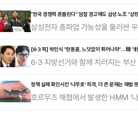
행체에 타격을 당했다는 외교부 발표에
(BlackRock Fund Advisor
공격이라도 있었던 것이냐"라고 꼬집
"한국 경쟁력 흔들린다" 암참 경고에도 삼성 노조 "상한
유해 지분율 6.23%(4월22일 기준
삼성전자 총파업 가능성을 둘러싼 우
최고위원회의에서 "이재명 정부는 우
보고서 기준 455만5963주(5.23%
시장으로 확산하고 있다. 11일 주
없다. 국민들이 묻고 있다. 이재명 
공개적으로 "한국 투자 경쟁력과 공급
[6·3 픽] 박민식 "한동훈, 느닷없이 튀어나와"…韓 "
다.먼저 그는 "이미 이란 국영 TV
6·3 지방선거와 함께 치러지는 부
한 가운데, 삼성전자 노조는 정부 중
다"며 "때린 놈이 자백을 하는데도 
식 후보와 무소속 한동훈 후보가 선
한 폐지와 제도화 요구에는 변함이 
는) 이제 …
공방을 이어갔다.박민식 후보는 이날
정책 실패 확인시킨 ‘나무호’ 피격, 더 큰 문제는 해법 
을 열흘 앞두고 노사 간 강대강 대
호르무즈 해협에서 발생한 HMM ‘나
없이 한 달 만에 선거 나온다고 툭 
마지막 분수령이 될 것이란 관측이 나
한 것으로 확인됐다. 이번 사건은 
북구를 개인의 무슨 출세 수단이다, 
사는 이날부터 이틀간 …
과를 보지 못했다는 사실을 보여준다
했다는 정서가 생각보다 상당히 퍼져 있
갇힌 160명의 한국 선원과 26척의
청와대로 갈 거다' 이런 얘기를 했는데