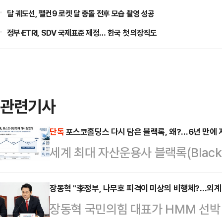
달 궤도선, 팰컨9 로켓 달 충돌 전후 모습 촬영 성공
정부·ETRI, SDV 국제표준 제정… 한국 첫 의장직도
관련기사
단독
포스코홀딩스 다시 담은 블랙록, 왜?…6년 만에 
세계 최대 자산운용사 블랙록(Black
분을 다시 6%대로 끌어올렸다. 아
되는 시점에서 글로벌 자금의 한국 
장동혁 "李정부, 나무호 피격이 미상의 비행체?…외계
장동혁 국민의힘 대표가 HMM 선박 
다.11일 금융감독원 전자공시시스