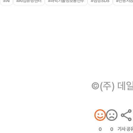
#AI
#AI컴퓨팅센터
#과학기술정보통신부
#삼성SDS
#인공지
©(주) 데
기사 공
0
0