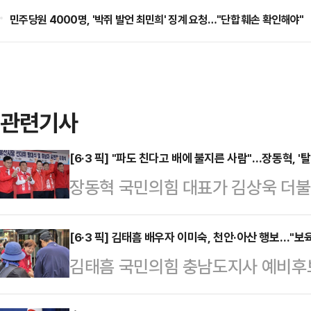
민주당원 4000명, '박쥐 발언 최민희' 징계 요청…"단합 훼손 확인해야"
관련기사
[6·3 픽] "파도 친다고 배에 불지른 사람"…장동혁, '
장동혁 국민의힘 대표가 김상욱 더불
람 불고 파도가 세게 친다고 함께 타
고 도망간 사람이 울산 시민들을 책임
[6·3 픽] 김태흠 배우자 이미숙, 천안·아산 행보…"보
김태흠 국민의힘 충남도지사 예비후
계엄 사태 이후 국민의힘을 탈당해 
아산을 방문해 교육·민생·복지 관련
울산 남구 울산광역시당에서 열린 '