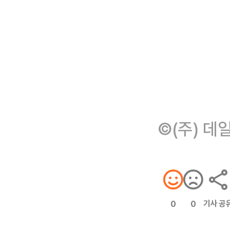
©(주) 데
기사 공
0
0