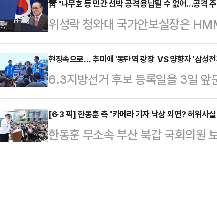
미숙 여사는 11일 오전 천안교육지
靑 "나무호 등 민간 선박 공격 용납될 수 없어…공격 주
식'에 참석해 김두겸 울산시장 후보를
위성락 청와대 국가안보실장은 HMM
참석을 시작으로 천안중앙시장 방문,
수 있는 유능한 후보"라고 강조했다.
것이라는 정부 합동조사단의 현장 조
정을 이어갔다.특히 학부모연합회 
오래 해오셨…
등 민간 선박에 대한 공격은 정당화
현장속으로… 추미애 '동탄역 광장' VS 양향자 '삼성
경험을 언급하며 교육 환경 개선에 대
6.3지방선거 후보 등록일을 3일 앞
강력히 규탄한다"고 밝혔다.위성락 실
시 교직에 몸담으며 아이들을 키워봐
어민주당 추미애 후보와 국민의힘 양향
을 통해 "추가 조사를 통해 공격 주체
의 간절함을 잘 안다"며 "우…
공약을 발표했다. 추 후보는 화성 동탄
[6·3 픽] 한동훈 측 "카메라 기자 낙상 외면? 허위사
해 나가고자 한다"며 "그에 따라 필
한동훈 무소속 부산 북갑 국회의원
양 후보는 삼성전자 기흥캠퍼스에서 
다.전날 외교부는 "정밀한 현장조사,
기자의 낙상 사고와 관련해 퍼지고 
어민주당 현근택 용인시장 후보와 
결과 4일 …
법적 조치에 나서겠다고 경고했다.한
"경기도 어디서나 빠르고 편리하게 이
"한 후보가 지난 9일 출마 기자회견
환'"을 약속하며 "길 위에서 낭비되
황이 발생했는데도 이를 외면했다는 
다.추 후보는…