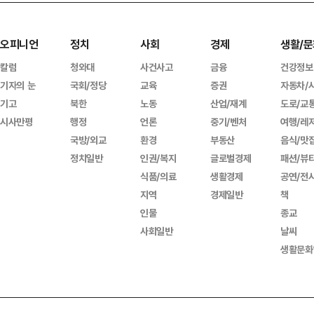
오피니언
정치
사회
경제
생활/문
칼럼
청와대
사건사고
금융
건강정보
기자의 눈
국회/정당
교육
증권
자동차/
기고
북한
노동
산업/재계
도로/교
시사만평
행정
언론
중기/벤처
여행/레
국방/외교
환경
부동산
음식/맛
정치일반
인권/복지
글로벌경제
패션/뷰
식품/의료
생활경제
공연/전
지역
경제일반
책
인물
종교
사회일반
날씨
생활문화