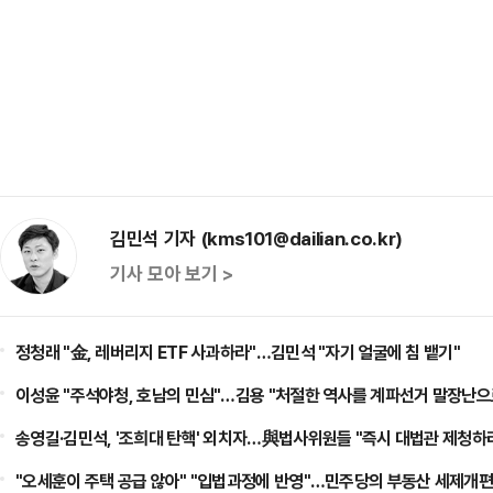
김민석 기자 (kms101@dailian.co.kr)
기사 모아 보기 >
정청래 "金, 레버리지 ETF 사과하라"…김민석 "자기 얼굴에 침 뱉기"
이성윤 "주석야청, 호남의 민심"…김용 "처절한 역사를 계파선거 말장난으
송영길·김민석, '조희대 탄핵' 외치자…與법사위원들 "즉시 대법관 제청하
"오세훈이 주택 공급 않아" "입법과정에 반영"…민주당의 부동산 세제개편