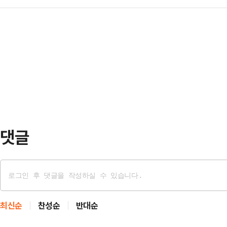
한 것으로 확인됐다. 이번 사건은 
북구를 개인의 무슨 출세 수단이다, 
사는 이날부터 이틀간 …
과를 보지 못했다는 사실을 보여준다
했다는 정서가 생각보다 상당히 퍼져 있
갇힌 160명의 한국 선원과 26척의
청와대로 갈 거다' 이런 얘기를 했는데
이다.10일 외교부는 나무호 화재에
'한…
일 외교부 대변인은 이날 브리핑에서 
HMM(나무호의) 선미를 타격한 것으
비행체가 포착됐으…
댓글
최신순
찬성순
반대순