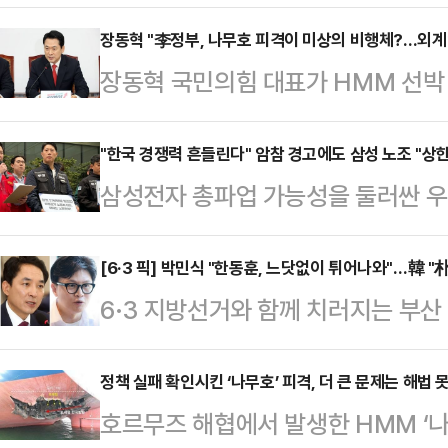
분을 다시 6%대로 끌어올렸다. 아
되는 시점에서 글로벌 자금의 한국 
장동혁 "李정부, 나무호 피격이 미상의 비행체?…외계
장동혁 국민의힘 대표가 HMM 선박 
다.11일 금융감독원 전자공시시스
행체에 타격을 당했다는 외교부 발표에
(BlackRock Fund Advisor
공격이라도 있었던 것이냐"라고 꼬집
"한국 경쟁력 흔들린다" 암참 경고에도 삼성 노조 "상한
유해 지분율 6.23%(4월22일 기준
삼성전자 총파업 가능성을 둘러싼 우
최고위원회의에서 "이재명 정부는 우
보고서 기준 455만5963주(5.23%
시장으로 확산하고 있다. 11일 주
없다. 국민들이 묻고 있다. 이재명 
공개적으로 "한국 투자 경쟁력과 공급
[6·3 픽] 박민식 "한동훈, 느닷없이 튀어나와"…韓 "
다.먼저 그는 "이미 이란 국영 TV
6·3 지방선거와 함께 치러지는 부
한 가운데, 삼성전자 노조는 정부 중
다"며 "때린 놈이 자백을 하는데도 
식 후보와 무소속 한동훈 후보가 선
한 폐지와 제도화 요구에는 변함이 
는) 이제 …
공방을 이어갔다.박민식 후보는 이날
정책 실패 확인시킨 ‘나무호’ 피격, 더 큰 문제는 해법 
을 열흘 앞두고 노사 간 강대강 대
호르무즈 해협에서 발생한 HMM ‘나
없이 한 달 만에 선거 나온다고 툭 
마지막 분수령이 될 것이란 관측이 나