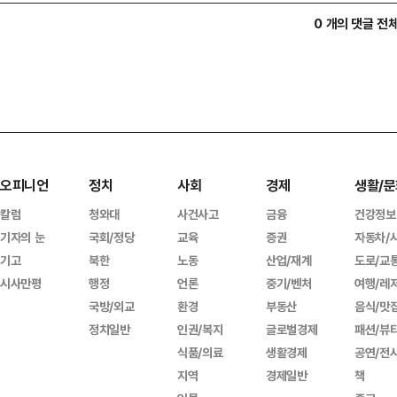
0 개의 댓글 전
오피니언
정치
사회
경제
생활/문
칼럼
청와대
사건사고
금융
건강정보
기자의 눈
국회/정당
교육
증권
자동차/
기고
북한
노동
산업/재계
도로/교
시사만평
행정
언론
중기/벤처
여행/레
국방/외교
환경
부동산
음식/맛
정치일반
인권/복지
글로벌경제
패션/뷰
식품/의료
생활경제
공연/전
지역
경제일반
책