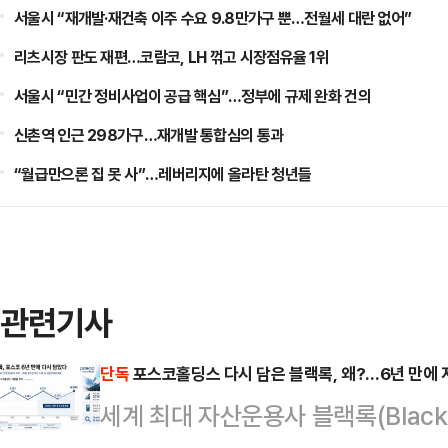
서울시 “재개발·재건축 이주 수요 9.8만가구 뿐…전월세 대란 없어”
리츠시장 판도 재편…코람코, LH 꺾고 시장점유율 1위
서울시 “민간 정비사업이 공급 핵심”…정부에 규제 완화 건의
신촌역 인근 298가구…재개발 통합심의 통과
“월급만으론 집 못 사”…레버리지에 올라탄 청년들
관련기사
단독
포스코홀딩스 다시 담은 블랙록, 왜?…6년 만에 
세계 최대 자산운용사 블랙록(Black