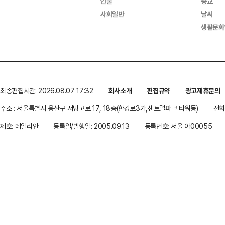
인물
종교
사회일반
날씨
생활문화
최종편집시간: 2026.08.07 17:32
회사소개
편집규약
광고제휴문의
주소 : 서울특별시 용산구 서빙고로 17, 18층(한강로3가,센트럴파크 타워동)
전화 
제호: 데일리안
등록일/발행일: 2005.09.13
등록번호: 서울 아00055