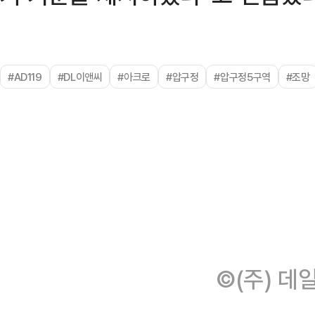
#AD119
#DL이앤씨
#아크로
#압구정
#압구정5구역
#조망
©(주) 데