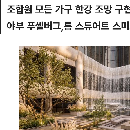
조합원 모든 가구 한강 조망 구
야부 푸셸버그,톰 스튜어트 스미