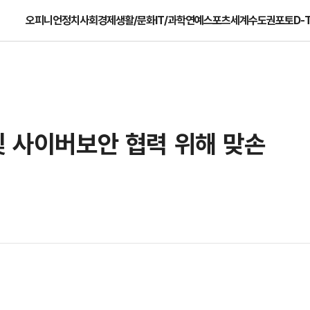
오피니언
정치
사회
경제
생활/문화
IT/과학
연예
스포츠
세계
수도권
포토
D-
및 사이버보안 협력 위해 맞손