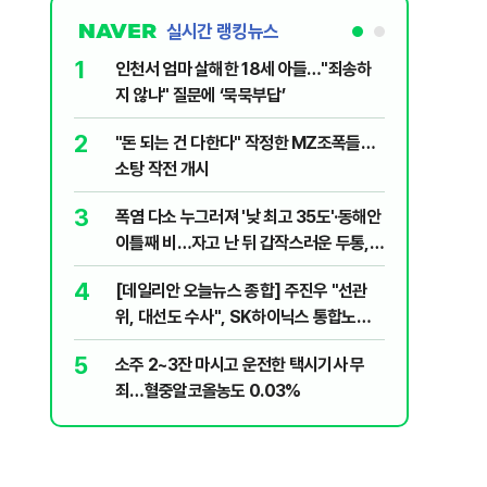
실시간 랭킹뉴스
1
6
인천서 엄마 살해한 18세 아들…"죄송하
바이든 암
지 않냐" 질문에 ‘묵묵부답’
며 목소리
2
7
"돈 되는 건 다한다" 작정한 MZ조폭들…
'폐버스 
소탕 작전 개시
냐, 네 
3
8
폭염 다소 누그러져 '낮 최고 35도'·동해안
변동성 잦
이틀째 비…자고 난 뒤 갑작스러운 두통,
6000~
원인은 [오늘 날씨]
4
9
[데일리안 오늘뉴스 종합] 주진우 "선관
'살인 더
위, 대선도 수사", SK하이닉스 통합노조,
10
나경원 "
추미애 "지방재정 바꿔야", 세제개편 이달
5
소주 2~3잔 마시고 운전한 택시기사 무
부 겨냥 
정리 등
죄…혈중알코올농도 0.03%