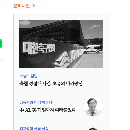
오피니언
오늘의 칼럼
축협 성접대 사건, 초유의 나라망신
김규환의 핸디 차이나
中 AI, 美 턱밑까지 따라붙었다
최홍섭의 샬롬 살람