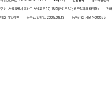
주소 : 서울특별시 용산구 서빙고로 17, 18층(한강로3가,센트럴파크 타워동)
전화 
제호: 데일리안
등록일/발행일: 2005.09.13
등록번호: 서울 아00055