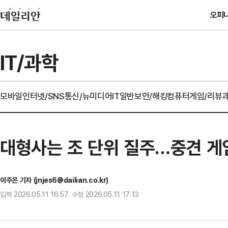
오피
IT/과학
모바일
인터넷/SNS
통신/뉴미디어
IT일반
보안/해킹
컴퓨터
게임/리뷰
대형사는 조 단위 질주…중견 게임
이주은 기자 (jnjes6@dailian.co.kr)
입력 2026.05.11 16:57 수정 2026.05.11 17:13