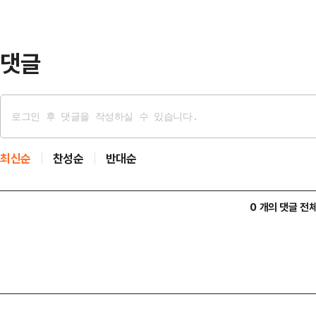
HMM(나무호의) 선미를 타격한 것으
비행체가 포착됐으…
댓글
최신순
찬성순
반대순
0 개의 댓글 전