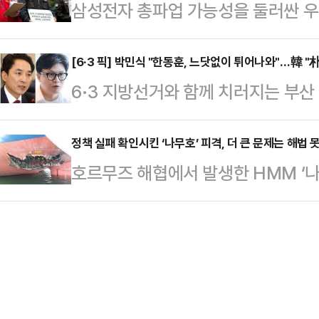
삼성전자 총파업 가능성을 둘러싼 우
최고위원회의에서 "이재명 정부는 우
보고서 기준 455만5963주(5.23%
시장으로 확산하고 있다. 11일 주
없다. 국민들이 묻고 있다. 이재명 
공개적으로 "한국 투자 경쟁력과 공급
[6·3 픽] 박민식 "한동훈, 느닷없이 튀어나와"…韓 "
다.먼저 그는 "이미 이란 국영 TV
6·3 지방선거와 함께 치러지는 부
한 가운데, 삼성전자 노조는 정부 중
다"며 "때린 놈이 자백을 하는데도 
식 후보와 무소속 한동훈 후보가 선
한 폐지와 제도화 요구에는 변함이 
는) 이제 …
공방을 이어갔다.박민식 후보는 이날
정책 실패 확인시킨 ‘나무호’ 피격, 더 큰 문제는 해법 
을 열흘 앞두고 노사 간 강대강 대
호르무즈 해협에서 발생한 HMM ‘나
없이 한 달 만에 선거 나온다고 툭 
마지막 분수령이 될 것이란 관측이 나
한 것으로 확인됐다. 이번 사건은 
북구를 개인의 무슨 출세 수단이다, 
사는 이날부터 이틀간 …
과를 보지 못했다는 사실을 보여준다
했다는 정서가 생각보다 상당히 퍼져 있
갇힌 160명의 한국 선원과 26척의
청와대로 갈 거다' 이런 얘기를 했는데
이다.10일 외교부는 나무호 화재에
'한…
일 외교부 대변인은 이날 브리핑에서 