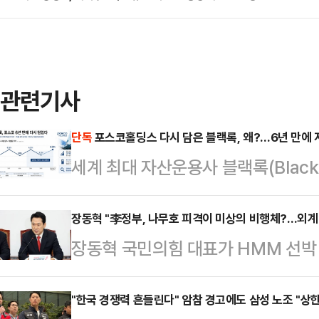
관련기사
단독
포스코홀딩스 다시 담은 블랙록, 왜?…6년 만에 
세계 최대 자산운용사 블랙록(Black
분을 다시 6%대로 끌어올렸다. 아
되는 시점에서 글로벌 자금의 한국 
장동혁 "李정부, 나무호 피격이 미상의 비행체?…외계
장동혁 국민의힘 대표가 HMM 선박 
다.11일 금융감독원 전자공시시스
행체에 타격을 당했다는 외교부 발표에
(BlackRock Fund Advisor
공격이라도 있었던 것이냐"라고 꼬집
"한국 경쟁력 흔들린다" 암참 경고에도 삼성 노조 "상한
유해 지분율 6.23%(4월22일 기준