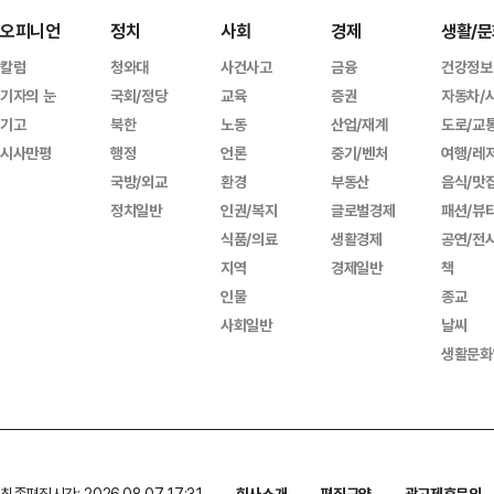
오피니언
정치
사회
경제
생활/문
칼럼
청와대
사건사고
금융
건강정보
기자의 눈
국회/정당
교육
증권
자동차/
기고
북한
노동
산업/재계
도로/교
시사만평
행정
언론
중기/벤처
여행/레
국방/외교
환경
부동산
음식/맛
정치일반
인권/복지
글로벌경제
패션/뷰
식품/의료
생활경제
공연/전
지역
경제일반
책
인물
종교
사회일반
날씨
생활문화
최종편집시간: 2026.08.07 17:31
회사소개
편집규약
광고제휴문의