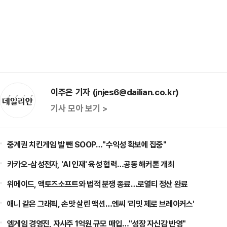
이주은 기자 (jnjes6@dailian.co.kr)
기사 모아 보기 >
중계권 치킨게임 발 뺀 SOOP…"수익성 확보에 집중"
카카오-삼성전자, 'AI 인재' 육성 협력…공동 해커톤 개최
위메이드, 액토즈소프트와 법적 분쟁 종료…로열티 정산 완료
애니 같은 그래픽, 손맛 살린 액션…엔씨 '리밋 제로 브레이커스'
엠게임 경영진, 자사주 1억원 규모 매입…"성장 자신감 반영"