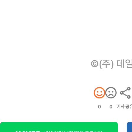
©(주) 데
기사 공
0
0