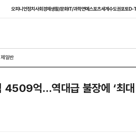
오피니언
정치
사회
경제
생활/문화
IT/과학
연예
스포츠
세계
수도권
포토
D-
경제일반
 4509억…역대급 불장에 ‘최대