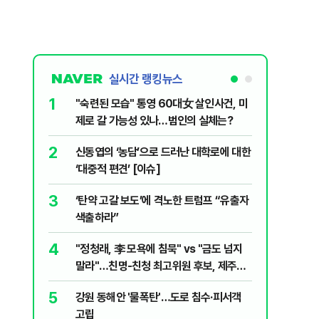
실시간 랭킹뉴스
1
6
"숙련된 모습" 통영 60대女 살인사건, 미
美 해상봉
제로 갈 가능성 있나…범인의 실체는?
그섬 1주
2
7
신동엽의 ‘농담’으로 드러난 대학로에 대한
"군사 옵
‘대중적 편견’ [이슈]
출구 전략
3
8
‘탄약 고갈 보도’에 격노한 트럼프 “유출자
"너무 더
색출하라”
기능시험
4
9
"정청래, 李 모욕에 침묵" vs "금도 넘지
지구촌 덮
말라"…친명-친청 최고위원 후보, 제주서
기도 끊
격돌
5
10
강원 동해안 '물폭탄'…도로 침수·피서객
"우리가 
고립
다" 허지