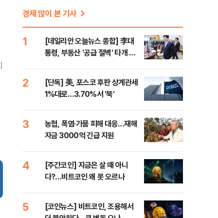
경제 많이 본 기사
1
[데일리안 오늘뉴스 종합] 李대
통령, 부동산 '공급 절벽' 타개 총
력전, 국민의힘, '청년 지지' 사수
지
위해 李 견제 사활 등
2
[단독] 美, 포스코 후판 상계관세
1%대로…3.70%서 '뚝'
3
농협, 폭염·가뭄 피해 대응…재해
자금 3000억 긴급 지원
4
[주간코인] 지금은 살 때 아니
다?…비트코인 왜 못 오르나
5
[코인뉴스] 비트코인, 조용해서