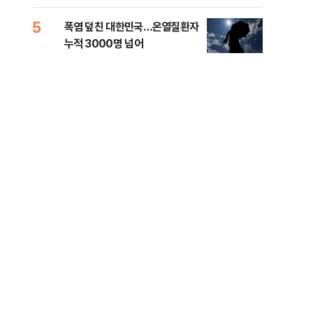
5
10
폭염 덮친 대한민국…온열질환자
고수
누적 3000명 넘어
27