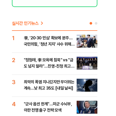
실시간 인기뉴스
1
6
李, '20·30 민심' 확보에 분주…
美 
국민의힘, '청년 지지' 사수 위해
질…
李 견제 사활
2
7
"정청래, 李 모욕에 침묵" vs "금
서울
도 넘지 말라"…친명-친청 최고위
쓸이
원 후보, 제주서 격돌
3
8
최악의 폭염 지나갔지만 무더위는
李, 
계속…낮 최고 35도 [내일 날씨]
타?
라"
4
9
"군사 옵션 한계"…미군 수뇌부,
경찰
이란 전쟁 출구 전략 모색
수사