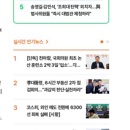
5
10
송영길·김민석, '조희대 탄핵' 외치자…與
'눈앞이 
법사위원들 "즉시 대법관 제청하라"
전
부
실시간 인기뉴스
1
6
[단독] 천하람, 국회의원 최초 논
[내
산 훈련소 2박 3일 '입소'…각개
나기
전투·야간행군 한다
2
7
확
李대통령, 6시간 부동산 2차 점
이란
검회의…"과감히 판단·실천하라"
호르
이
3
8
코스피, 외인 매도 전환에 6300
"동
선 회복 실패 [시황]
내"
.