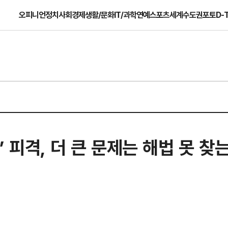
오피니언
정치
사회
경제
생활/문화
IT/과학
연예
스포츠
세계
수도권
포토
D-
피격, 더 큰 문제는 해법 못 찾는 