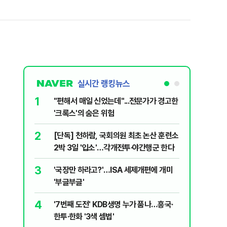
실시간 랭킹뉴스
1
6
"편해서 매일 신었는데"...전문가가 경고한
[단독 인
'크록스'의 숨은 위험
된 C교수
된 행위"
2
7
[단독] 천하람, 국회의원 최초 논산 훈련소
하닉 프리
2박 3일 '입소'…각개전투·야간행군 한다
일부터 상
3
8
'국장만 하라고?'…ISA 세제개편에 개미
정청래 "
'부글부글'
민석 "자
4
9
'7번째 도전' KDB생명 누가 품나…흥국·
송영길, 
한투·한화 '3색 셈법'
히려 이인