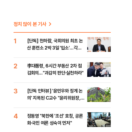
정치 많이 본 기사
렇
1
[단독] 천하람, 국회의원 최초 논
산 훈련소 2박 3일 '입소'…각개
전투·야간행군 한다
2
李대통령, 6시간 부동산 2차 점
검회의…"과감히 판단·실천하라"
3
[단독 인터뷰] '윤민우와 징계 논
의' 지목된 C교수 "윤리위원장,
외부와 논의 잘못된 행위"
4
정동영 "북한에 '조선' 호칭, 공론
화·국민 여론 성숙이 먼저"