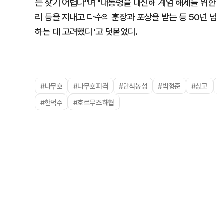
는 찾기 어렵다"며 "대통령을 대신해 계엄 해제를 위한
리 등을 지내고 다수의 훈장과 포상을 받는 등 50년 
하는 데 고려했다"고 덧붙였다.
#나무호
#나무호피격
#단식농성
#박형준
#상고
#한덕수
#호르무즈해협