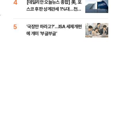
4
9
[데일리안 오늘뉴스 종합] 美, 포
[인
스코 후판 상계관세 1%대…천하
인사
교
람, 의원 최초 논산훈련소 2박3일
'입소'
5
10
'국장만 하라고?'…ISA 세제개편
[단
에 개미 '부글부글'
1%