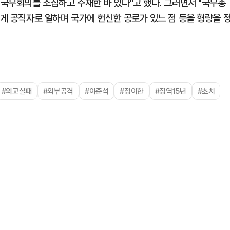
 국무회의를 소집하고 주재한 바 있다"고 했다. 그러면서 "국무총
넘게 공직자로 일하며 국가에 헌신한 공로가 있느 점 등을 형량을 
#외교실패
#외부공격
#이준석
#정이한
#징역15년
#초치