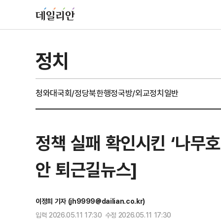
정치
청와대
국회/정당
북한
행정
국방/외교
정치일반
정책 실패 확인시킨 ‘나무호’ 
안 퇴근길뉴스]
이정희 기자 (jh9999@dailian.co.kr)
입력 2026.05.11 17:30 수정 2026.05.11 17:30