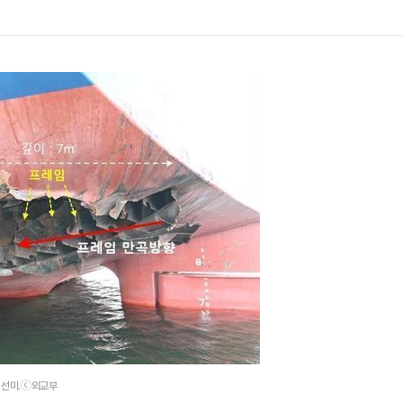
 선미.ⓒ외교부