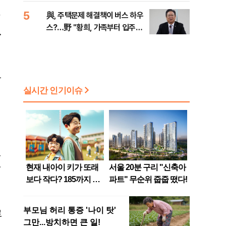
5
與, 주택문제 해결책이 버스 하우
스?…野 "황희, 가족부터 입주해
.
라"
통
으
한
료