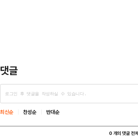
공방을 이어갔다.박민식 후보는 이날
희망밴드(1만2500~1만5000원)
없이 한 달 만에 선거 나온다고 툭 
액은 약 395억원이며, 상장 후 예
북구를 개인의 무슨 출세 수단이다, 
했다는 정서가 생각보다 상당히 퍼져 있
청와대로 갈 거다' 이런 얘기를 했는데
'한…
댓글
최신순
찬성순
반대순
0 개의 댓글 전