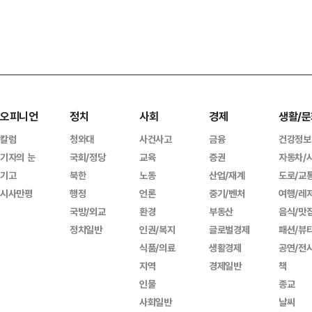
오피니언
정치
사회
경제
생활/문
칼럼
청와대
사건사고
금융
건강정보
기자의 눈
국회/정당
교육
증권
자동차/
기고
북한
노동
산업/재계
도로/교
시사만평
행정
언론
중기/벤처
여행/레
국방/외교
환경
부동산
음식/맛
정치일반
인권/복지
글로벌경제
패션/뷰
식품/의료
생활경제
공연/전
지역
경제일반
책
인물
종교
사회일반
날씨