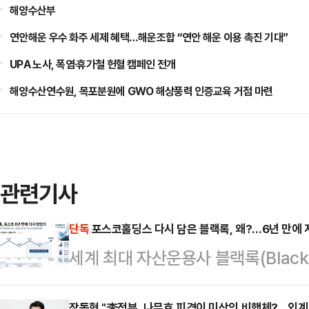
해양수산부
연안해운 우수 화주 세제 혜택…해운조합 “연안 해운 이용 촉진 기대”
UPA 노사, 폭염·휴가철 헌혈 캠페인 전개
해양수산연수원, 목포분원에 GWO 해상풍력 인증교육 거점 마련
관련기사
단독
포스코홀딩스 다시 담은 블랙록, 왜?…6년 만에 
세계 최대 자산운용사 블랙록(Black
분을 다시 6%대로 끌어올렸다. 아
장동혁 "李정부, 나무호 피격이 미상의 비행체?…외계