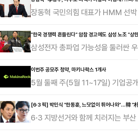
되는 시점에서 글로벌 자금의 한국 
장동혁 국민의힘 대표가 HMM 선박 
다.11일 금융감독원 전자공시시스
행체에 타격을 당했다는 외교부 발표에
(BlackRock Fund Advisor
공격이라도 있었던 것이냐"라고 꼬집
"한국 경쟁력 흔들린다" 암참 경고에도 삼성 노조 "상한
유해 지분율 6.23%(4월22일 기준
삼성전자 총파업 가능성을 둘러싼 우
최고위원회의에서 "이재명 정부는 우
보고서 기준 455만5963주(5.23%
시장으로 확산하고 있다. 11일 주
없다. 국민들이 묻고 있다. 이재명 
공개적으로 "한국 투자 경쟁력과 공급
이번주 공모주 청약, 마키나락스 1개사
다.먼저 그는 "이미 이란 국영 TV
5월 둘째 주(5월 11~17일) 기업공
한 가운데, 삼성전자 노조는 정부 중
다"며 "때린 놈이 자백을 하는데도 
기업 마키나락스 1개사가 일반투자자
한 폐지와 제도화 요구에는 변함이 
는) 이제 …
는 오는 11일과 12일 이틀간 일반 
[6·3 픽] 박민식 "한동훈, 느닷없이 튀어나와"…韓 "
을 열흘 앞두고 노사 간 강대강 대
6·3 지방선거와 함께 치러지는 부
장할 예정이다.상장 주관사는 미래에
마지막 분수령이 될 것이란 관측이 나
식 후보와 무소속 한동훈 후보가 선
부터 5월 6일까지 기관투자자 대상
사는 이날부터 이틀간 …