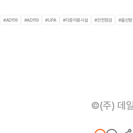
#AD119
#AD119
#UPA
#다중이용시설
#안전점검
#울산항
©(주) 데