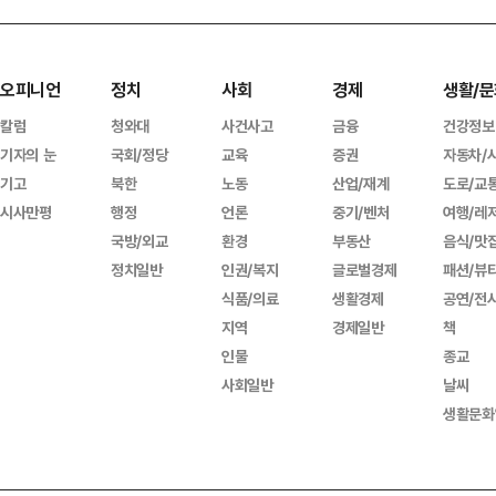
오피니언
정치
사회
경제
생활/문
칼럼
청와대
사건사고
금융
건강정보
기자의 눈
국회/정당
교육
증권
자동차/
기고
북한
노동
산업/재계
도로/교
시사만평
행정
언론
중기/벤처
여행/레
국방/외교
환경
부동산
음식/맛
정치일반
인권/복지
글로벌경제
패션/뷰
식품/의료
생활경제
공연/전
지역
경제일반
책
인물
종교
사회일반
날씨
생활문화