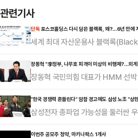
관련기사
단독
포스코홀딩스 다시 담은 블랙록, 왜?…6년 만에 
세계 최대 자산운용사 블랙록(Black
분을 다시 6%대로 끌어올렸다. 아
되는 시점에서 글로벌 자금의 한국 
장동혁 "李정부, 나무호 피격이 미상의 비행체?…외계
장동혁 국민의힘 대표가 HMM 선박 
다.11일 금융감독원 전자공시시스
행체에 타격을 당했다는 외교부 발표에
(BlackRock Fund Advisor
공격이라도 있었던 것이냐"라고 꼬집
"한국 경쟁력 흔들린다" 암참 경고에도 삼성 노조 "상한
유해 지분율 6.23%(4월22일 기준
삼성전자 총파업 가능성을 둘러싼 우
최고위원회의에서 "이재명 정부는 우
보고서 기준 455만5963주(5.23%
시장으로 확산하고 있다. 11일 주
없다. 국민들이 묻고 있다. 이재명 
공개적으로 "한국 투자 경쟁력과 공급
이번주 공모주 청약, 마키나락스 1개사
다.먼저 그는 "이미 이란 국영 TV