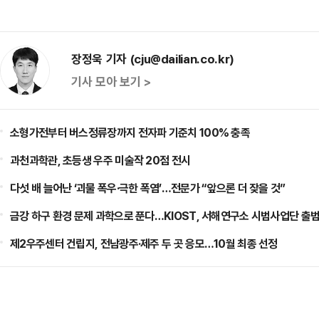
장정욱 기자 (cju@dailian.co.kr)
기사 모아 보기 >
소형가전부터 버스정류장까지 전자파 기준치 100% 충족
과천과학관, 초등생 우주 미술작 20점 전시
다섯 배 늘어난 ‘괴물 폭우·극한 폭염’…전문가 “앞으론 더 잦을 것”
금강 하구 환경 문제 과학으로 푼다…KIOST, 서해연구소 시범사업단 출
제2우주센터 건립지, 전남광주·제주 두 곳 응모…10월 최종 선정