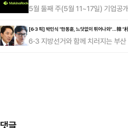
5월 둘째 주(5월 11~17일) 기업공
한 가운데, 삼성전자 노조는 정부 중
다"며 "때린 놈이 자백을 하는데도 
기업 마키나락스 1개사가 일반투자자
한 폐지와 제도화 요구에는 변함이 
는) 이제 …
는 오는 11일과 12일 이틀간 일반 
[6·3 픽] 박민식 "한동훈, 느닷없이 튀어나와"…韓 "
을 열흘 앞두고 노사 간 강대강 대
6·3 지방선거와 함께 치러지는 부
장할 예정이다.상장 주관사는 미래에
마지막 분수령이 될 것이란 관측이 나
식 후보와 무소속 한동훈 후보가 선
부터 5월 6일까지 기관투자자 대상
사는 이날부터 이틀간 …
공방을 이어갔다.박민식 후보는 이날
희망밴드(1만2500~1만5000원)
없이 한 달 만에 선거 나온다고 툭 
액은 약 395억원이며, 상장 후 예
북구를 개인의 무슨 출세 수단이다, 
했다는 정서가 생각보다 상당히 퍼져 있
청와대로 갈 거다' 이런 얘기를 했는데
'한…
댓글