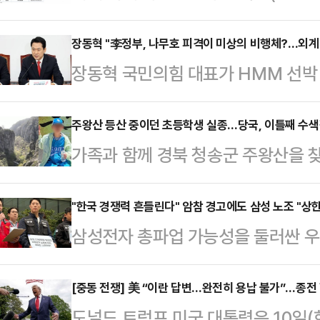
분을 다시 6%대로 끌어올렸다. 아
되는 시점에서 글로벌 자금의 한국 
장동혁 "李정부, 나무호 피격이 미상의 비행체?…외계
장동혁 국민의힘 대표가 HMM 선박 
다.11일 금융감독원 전자공시시스
행체에 타격을 당했다는 외교부 발표에
(BlackRock Fund Advisor
공격이라도 있었던 것이냐"라고 꼬집
주왕산 등산 중이던 초등학생 실종…당국, 이틀째 수
유해 지분율 6.23%(4월22일 기준
가족과 함께 경북 청송군 주왕산을 
최고위원회의에서 "이재명 정부는 우
보고서 기준 455만5963주(5.23%
이 진행되고 있다.11일 경찰 및 소
없다. 국민들이 묻고 있다. 이재명 
A군(11)은 전날 오후 가족과 함께
"한국 경쟁력 흔들린다" 암참 경고에도 삼성 노조 "상한
다.먼저 그는 "이미 이란 국영 TV
삼성전자 총파업 가능성을 둘러싼 우
을 찾은 후 홀로 주봉으로 등산에 
다"며 "때린 놈이 자백을 하는데도 
시장으로 확산하고 있다. 11일 주
소지하지 않은 채 산행에 나섰던 아
는) 이제 …
공개적으로 "한국 투자 경쟁력과 공급
[중동 전쟁] 美 “이란 답변…완전히 용납 불가”…종전
자 전날 오후 5시 53분께 소방 당
도널드 트럼프 미국 대통령은 10일(
한 가운데, 삼성전자 노조는 정부 중