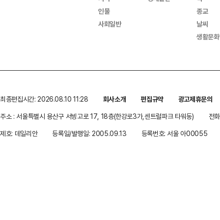
인물
종교
사회일반
날씨
생활문화
최종편집시간: 2026.08.10 11:28
회사소개
편집규약
광고제휴문의
주소 : 서울특별시 용산구 서빙고로 17, 18층(한강로3가,센트럴파크 타워동)
전화 
제호: 데일리안
등록일/발행일: 2005.09.13
등록번호: 서울 아00055