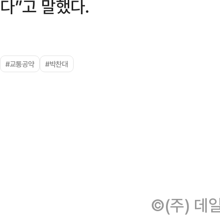
다”고 말했다.
#교통공약
#박찬대
©(주) 데