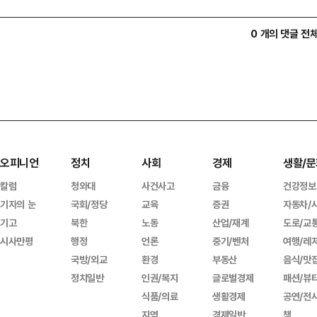
0 개의 댓글 전
오피니언
정치
사회
경제
생활/문
칼럼
청와대
사건사고
금융
건강정보
기자의 눈
국회/정당
교육
증권
자동차/
기고
북한
노동
산업/재계
도로/교
시사만평
행정
언론
중기/벤처
여행/레
국방/외교
환경
부동산
음식/맛
정치일반
인권/복지
글로벌경제
패션/뷰
식품/의료
생활경제
공연/전
지역
경제일반
책