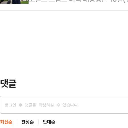
은 인력과 장비 등을 동원해 수색작
측이 수용불가능한 내용의 답변을 보
한 폐지와 제도화 요구에는 변함이 
다.경찰과 소…
르면 트럼프 대통령은 10일(현지시간
을 열흘 앞두고 노사 간 강대강 대
스소셜을 통해 “이란의 소위 ‘대표단
마지막 분수령이 될 것이란 관측이 나
다”며 “마음에 들지 않는다. 완전히
사는 이날부터 이틀간 …
했다.양국은 앞서 1쪽짜리 종전 양
있었고, 이란 국영 IRNA통신이 이
종저난 답변을…
댓글
최신순
찬성순
반대순