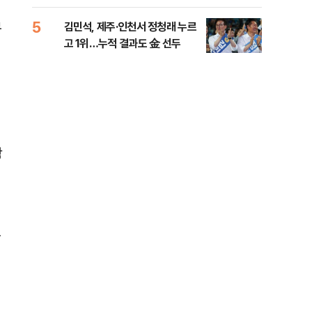
리
5
10
무
김민석, 제주·인천서 정청래 누르
헤그
고 1위…누적 결과도 金 선두
60
구
확
들