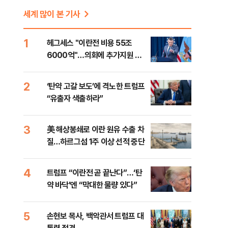
세계 많이 본 기사
1
헤그세스 "이란전 비용 55조
6000억"…의회에 추가지원 촉
구
2
‘탄약 고갈 보도’에 격노한 트럼프
“유출자 색출하라”
3
美 해상봉쇄로 이란 원유 수출 차
질…하르그섬 1주 이상 선적 중단
4
트럼프 “이란전 곧 끝난다”…‘탄
약 바닥’엔 “막대한 물량 있다”
5
손현보 목사, 백악관서 트럼프 대