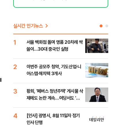
실시간 인기뉴스
1
6
서울 백화점 돌며 명품 20차례 싹
"정
쓸이…30대 중국인 실형
도 
원 
2
7
이번주 공모주 청약, 기도산업·니
李,
어스랩·해치텍 3개사
국민
l
李 
3
8
황희, '폐버스 청년주택' 게시물 삭
[단
제에도 논란 계속…여당서도 '내
1%
로남불' 비판
4
9
[인사] 광명시, 8월 11일자 정기
[속
인사 단행
선거