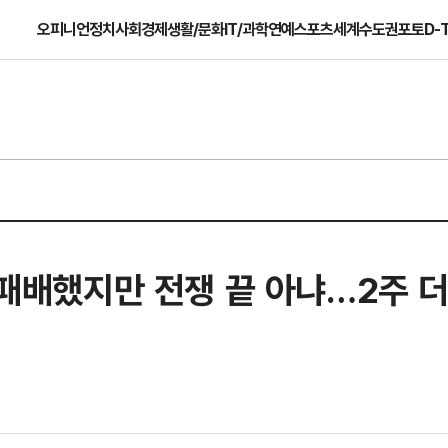
오피니언
정치
사회
경제
생활/문화
IT/과학
연예
스포츠
세계
수도권
포토
D-
 패배했지만 전쟁 끝 아냐…2주 더