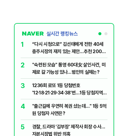
실시간 랭킹뉴스
1
6
“다시 시청으로” 김선태에게 전한 40세
김민석, 
충주시장의 재치 있는 제안…추천 2000
누적 결과
개
2
7
"숙련된 모습" 통영 60대女 살인사건, 미
"정청래,
제로 갈 가능성 있나…범인의 실체는?
말라"…친
격돌
3
8
1236회 로또 1등 당첨번호
최악의 
'12·18·21·29·34·38'번…1등 당첨지역
낮 최고 
어디?
4
9
"출근길에 우연히 복권 샀는데…" 1등 5억
‘탄약 고
원 당첨자 사연은?
색출하라
5
10
경찰, 드라마 '김부장' 제작사 회장 수사…
장애인 밀
자본시장법 위반 의혹
심도 실형