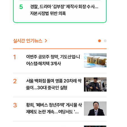
5
10
경찰, 드라마 '김부장' 제작사 회장 수사…
장애인 밀
자본시장법 위반 의혹
심도 실형
실시간 인기뉴스
1
6
이번주 공모주 청약, 기도산업·니
李,
어스랩·해치텍 3개사
국민
李 
2
7
서울 백화점 돌며 명품 20차례 싹
[단
쓸이…30대 중국인 실형
1%
3
8
황희, '폐버스 청년주택' 게시물 삭
정청
제에도 논란 계속…여당서도 '내
판"
로남불' 비판
민석