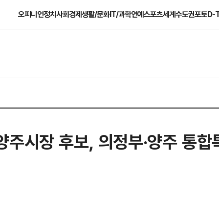
오피니언
정치
사회
경제
생활/문화
IT/과학
연예
스포츠
세계
수도권
포토
D-
양주시장 후보, 의정부·양주 통합