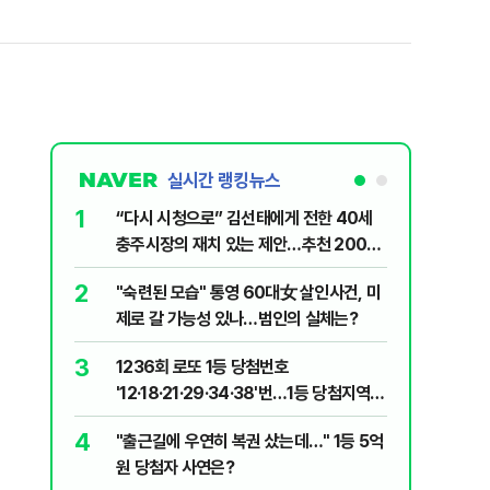
실시간 랭킹뉴스
1
6
“다시 시청으로” 김선태에게 전한 40세
김민석, 
충주시장의 재치 있는 제안…추천 2000
누적 결과
개
2
7
"숙련된 모습" 통영 60대女 살인사건, 미
"정청래,
제로 갈 가능성 있나…범인의 실체는?
말라"…친
격돌
3
8
1236회 로또 1등 당첨번호
최악의 
'12·18·21·29·34·38'번…1등 당첨지역
낮 최고 
어디?
4
9
"출근길에 우연히 복권 샀는데…" 1등 5억
‘탄약 고
원 당첨자 사연은?
색출하라