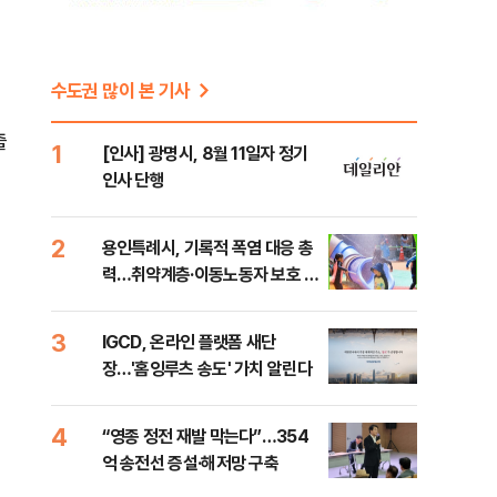
수도권 많이 본 기사
출
1
[인사] 광명시, 8월 11일자 정기
인사 단행
2
용인특례시, 기록적 폭염 대응 총
력…취약계층·이동노동자 보호 강
화
3
IGCD, 온라인 플랫폼 새단
장…'홈잉루츠 송도' 가치 알린다
4
“영종 정전 재발 막는다”…354
억 송전선 증설·해저망 구축