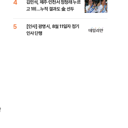
4
9
김민석, 제주·인천서 정청래 누르
[속
고 1위…누적 결과도 金 선두
선거
리
5
10
[인사] 광명시, 8월 11일자 정기
"정
인사 단행
도 
원 
메
반