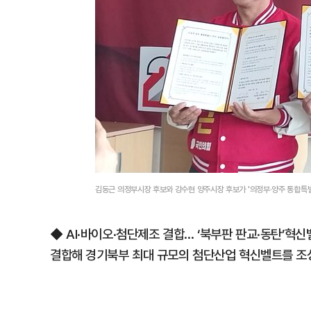
김동근 의정부시장 후보와 강수현 양주시장 후보가 '의정부·양주 통합특
◆ AI·바이오·첨단제조 결합… ‘북부판 판교·동탄’
결합해 경기북부 최대 규모의 첨단산업 혁신벨트를 조