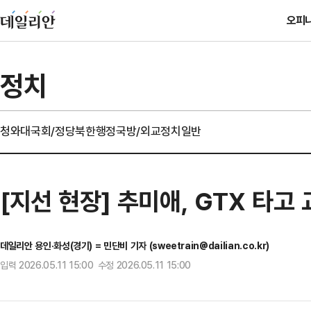
오피
정치
청와대
국회/정당
북한
행정
국방/외교
정치일반
[지선 현장] 추미애, GTX 타고
데일리안 용인·화성(경기) = 민단비 기자 (sweetrain@dailian.co.kr)
입력 2026.05.11 15:00 수정 2026.05.11 15:00