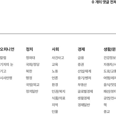
0 개의 댓글 전
오피니언
정치
사회
경제
생활/문
칼럼
청와대
사건사고
금융
건강정보
기자의 눈
국회/정당
교육
증권
자동차/
기고
북한
노동
산업/재계
도로/교
시사만평
행정
언론
중기/벤처
여행/레
국방/외교
환경
부동산
음식/맛
정치일반
인권/복지
글로벌경제
패션/뷰
식품/의료
생활경제
공연/전
지역
경제일반
책
인물
종교