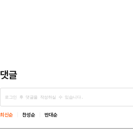
산 폭정에 대해 …
"이 정부와 발 맞춰 국정 철학을 지
든 이른바 '대통령 범죄 세탁 특검법
다"고 강조했다.정청래 대표는 11일
아니다. 권력자의 범죄를 지우기 위
째 현장 중앙선대위회의에서 "강원도
고 무너뜨리…
세워 국가 대도약의 길을 열 것"이라
대한민국 정상화와 일 잘하는 지방정
다"며 "골목 선대위가 돼 …
댓글
최신순
찬성순
반대순