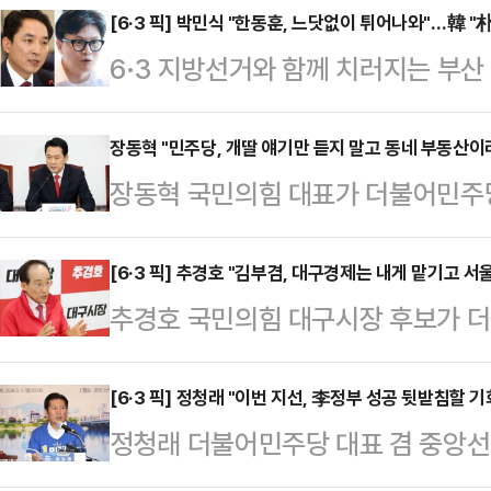
수 있는 방안으로 구축해야 한다"고 
[6·3 픽] 박민식 "한동훈, 느닷없이 튀어나와"…韓 "
6·3 지방선거와 함께 치러지는 부
LG사이언스파크에서 진행된 LG AI
식 후보와 무소속 한동훈 후보가 선
앞두고 행정이 해야 할 일은 기업이 
공방을 이어갔다.박민식 후보는 이날
장동혁 "민주당, 개딸 얘기만 듣지 말고 동네 부동산이
이고, AI가 시민의 삶에 적용되도록
장동혁 국민의힘 대표가 더불어민주당
없이 한 달 만에 선거 나온다고 툭 
다.이어 "기업의 경쟁력을 높이는 
바라느냐'고 고함친다. 도무지 말이
북구를 개인의 무슨 출세 수단이다, 
는 최근 발…
는 11일 페이스북에 "개딸(이재명 
[6·3 픽] 추경호 "김부겸, 대구경제는 내게 맡기고 
했다는 정서가 생각보다 상당히 퍼져 있
추경호 국민의힘 대구시장 후보가 더
고, 동네 부동산이라도 한 번 나가봤
청와대로 갈 거다' 이런 얘기를 했는데
작 수사·기소 의혹 특검법안 (공소취
려나"면서 이같이 적었다.장 대표는 
'한…
장 후보가 한가한 소리나 하고 있다"
[6·3 픽] 정청래 "이번 지선, 李정부 성공 뒷받침할
이다"라고 덧붙였다.그는 같은 날 
정청래 더불어민주당 대표 겸 중앙
오전 자신의 페이스북에 '대구경제는 
세 중과폐지, 보유세 인상, 장특공(
6·3 지방선거를 '이재명 정부의 성
와 담판 짓고 오십시오'라는 제목의 