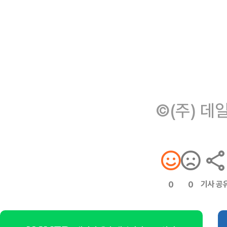
©(주) 데
기사 공
0
0