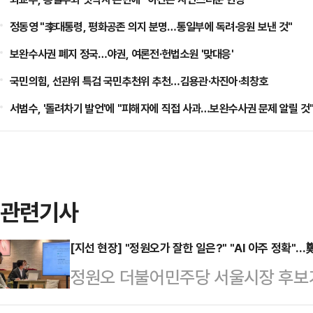
정동영 "李대통령, 평화공존 의지 분명…통일부에 독려·응원 보낸 것"
보완수사권 폐지 정국…야권, 여론전·헌법소원 '맞대응'
국민의힘, 선관위 특검 국민추천위 추천…김용관·차진아·최창호
서범수, '돌려차기 발언'에 "피해자에 직접 사과…보완수사권 문제 알릴 것
관련기사
[지선 현장] "정원오가 잘한 일은?" "AI 아주 정확"…鄭
정원오 더불어민주당 서울시장 후보가 
에 대해 "AI가 전시용이 아니라 시